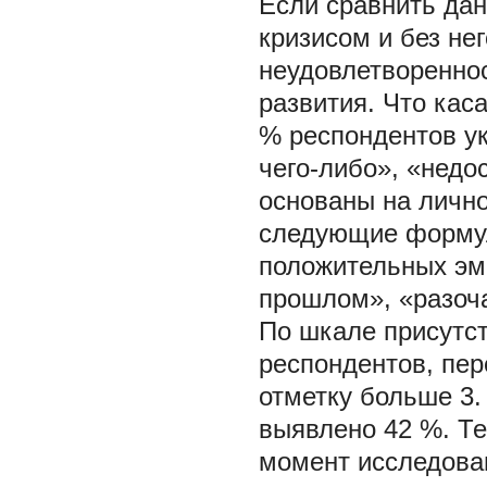
Если сравнить да
кризисом и без нег
неудовлетвореннос
развития. Что кас
% респондентов ук
чего-либо», «недо
основаны на личн
следующие формул
положительных эм
прошлом», «разоча
По шкале присутс
респондентов, пе
отметку больше 3.
выявлено 42 %. Те
момент исследован