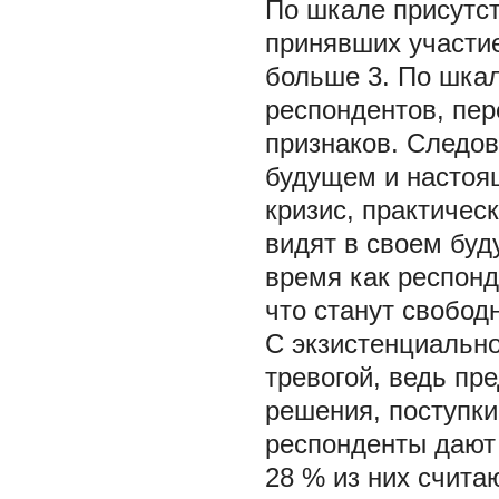
По шкале присутс
принявших участие
больше 3. По шкал
респондентов, пер
признаков. Следов
будущем и насто
кризис, практичес
видят в своем буд
время как респонд
что станут свобод
С экзистенциально
тревогой, ведь пр
решения, поступки
респонденты дают
28 % из них счита