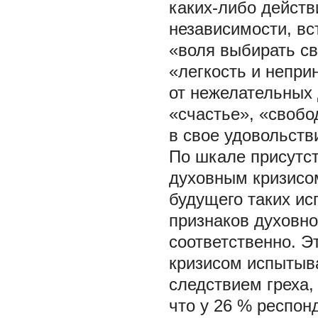
каких-либо действ
независимости, в
«воля выбирать св
«легкость и непри
от нежелательных 
«счастье», «свобо
в свое удовольстви
По шкале присутст
духовным кризисо
будущего таких ис
признаков духовно
соответственно. Э
кризисом испытыва
следствием греха, 
что у 26 % респон