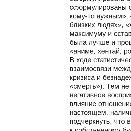
сформулированы с
кому-то нужным», 
близких людях», «
максимуму и остав
была лучше и прощ
«аниме, хентай, ро
В ходе статистиче
взаимосвязи межд
кризиса и безнаде
«смерть»). Тем не
негативное воспри
влияние отношение
настоящем, наличи
подчеркнуть, что 
к собственному бу