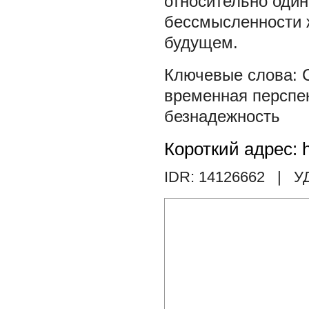
относительно один
бессмысленности ж
будущем.
временная перспе
безнадежность
Короткий адрес: h
IDR: 14126662
| У