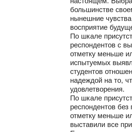
настоящем. Выбран
большинстве свое
нынешние чувства 
восприятие будуще
По шкале присутс
респондентов с в
отметку меньше ил
испытуемых выявл
студентов отношен
надеждой на то, ч
удовлетворения.
По шкале присутс
респондентов без 
отметку меньше ил
выставили все при