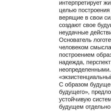
интерпретирует жи
целью построения 
верящие в свои с
создают свое будущ
неудачные действи
Основатель логоте
человеком смысла
построением образ
надежда, перспек
неопределенными.
«экзистенциальный
С образом будущег
будущего», предл
устойчивую систем
будущем отдельно 