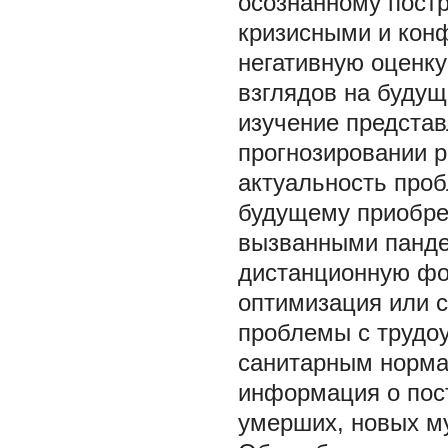
осознанному постр
кризисными и кон
негативную оценку
взглядов на будущ
изучение предста
прогнозировании 
актуальность про
будущему приобре
вызванными панде
дистанционную фо
оптимизация или 
проблемы с трудо
санитарным норма
информация о пос
умерших, новых му