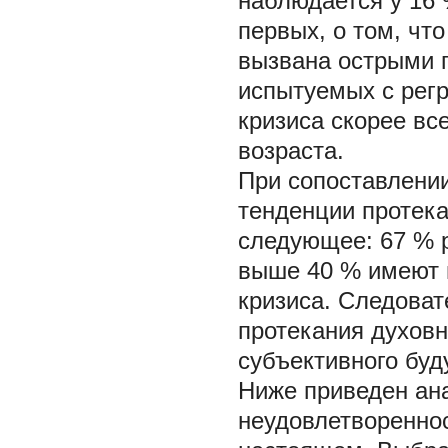
наблюдается у 16 
первых, о том, чт
вызвана острыми 
испытуемых с рег
кризиса скорее вс
возраста.
При сопоставлени
тенденции протека
следующее: 67 % 
выше 40 % имеют 
кризиса. Следоват
протекания духовн
субъективного буд
Ниже приведен ана
неудовлетвореннос