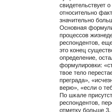
свидетельствует о
относительно фак
значительно боль
Основная формули
процессов жизнеде
респондентов, ещ
это конец существ
определение, ост
формулировки: «ст
твое тело переста
преграда», «исчез
верю», «если о теб
По шкале присутс
респондентов, пе
отметку больше 3.