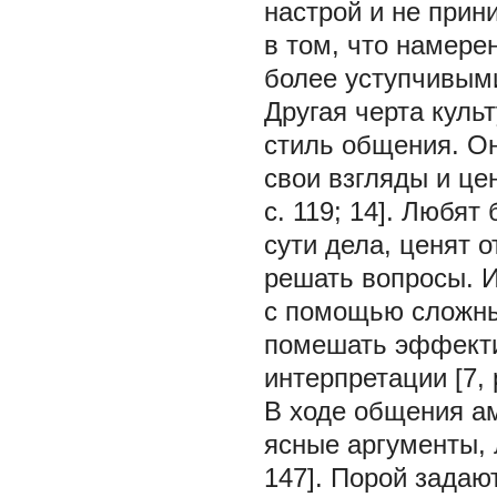
настрой и не прини
в том, что намерен
более уступчивыми [
Другая черта кул
стиль общения. Он
свои взгляды и це
c. 119; 14]. Любят
сути дела, ценят о
решать вопросы. И
с помощью сложны
помешать эффекти
интерпретации [7, p
В ходе общения ам
ясные аргументы, 
147]. Порой задаю