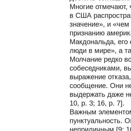
Многие отмечают, 
в США распростран
значение», и «чем 
признанию америк
Макдональда, его
люди в мире», а т
Молчание редко в
собеседниками, вы
выражение отказа,
сообщение. Они не
выдержать даже не
10, p. 3; 16, p. 7].
Важным элементом
пунктуальность. О
неприличным [9; 1