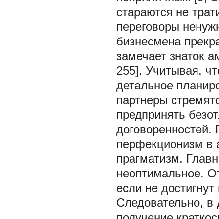
стараются не трат
переговоры ненужн
бизнесмена прекра
замечает знаток ам
255]. Учитывая, ч
детальное планиро
партнеры стремятс
предпринять безот
договоренностей. 
перфекционизм в 
прагматизм. Главн
неоптимальное. От
если не достигнут н
Следовательно, в
получение кратко