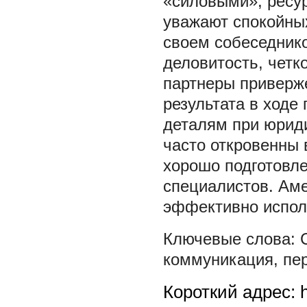
«силовыми», ресу
уважают спокойных
своем собеседнико
деловитость, чет
партнеры приверж
результата в ходе
деталям при юрид
часто откровенны 
хорошо подготовле
специалистов. Ам
эффективно испол
коммуникация
,
пе
Короткий адрес: h