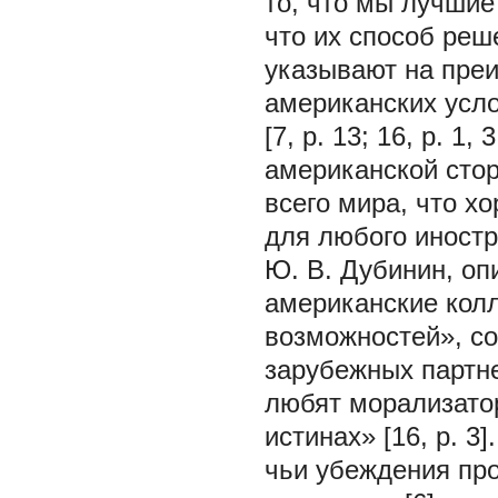
то, что мы лучшие
что их способ ре
указывают на пре
американских усло
[7, p. 13; 16, p. 1
американской сто
всего мира, что х
для любого иностра
Ю. В. Дубинин, оп
американские кол
возможностей», со
зарубежных партне
любят морализато
истинах» [16, p. 3
чьи убеждения пр