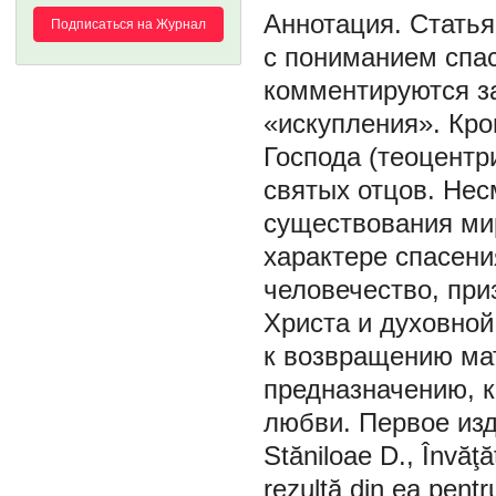
Статья
Подписаться на Журнал
с пониманием спас
комментируются з
«искупления». Кро
Господа (теоцентр
святых отцов. Нес
существования ми
характере спасени
человечество, при
Христа и духовной
к возвращению мат
предназначению, 
любви. Первое изд
Stăniloae D., Învăţă
rezultă din ea pentr