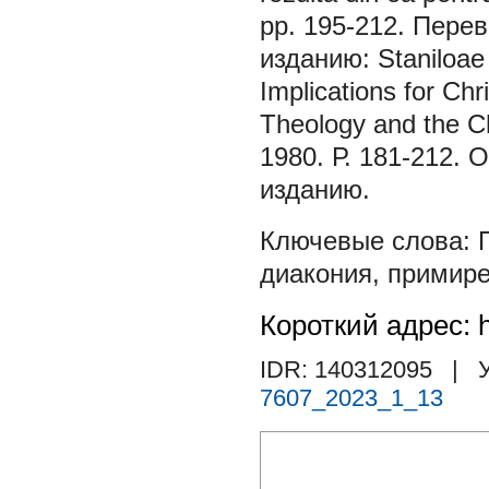
pp. 195-212. Пере
изданию: Staniloae 
Implications for Chr
Theology and the Ch
1980. Р. 181-212.
изданию.
диакония
,
примир
Короткий адрес: h
IDR: 140312095
| У
7607_2023_1_13