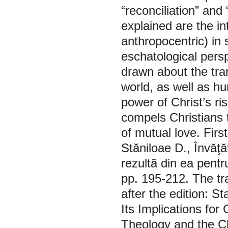
“reconciliation” an
explained are the in
anthropocentric) in 
eschatological persp
drawn about the tran
world, as well as hum
power of Christ’s ri
compels Christians t
of mutual love. Firs
Stăniloae D., Învăţă
rezultă din ea pentr
pp. 195-212. The tr
after the edition: S
Its Implications for
Theology and the Ch