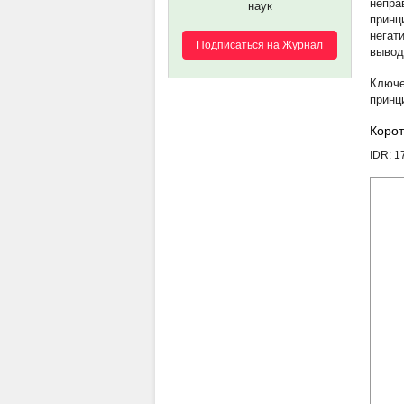
непра
наук
принц
негат
Подписаться на Журнал
вывод
принц
Корот
IDR: 