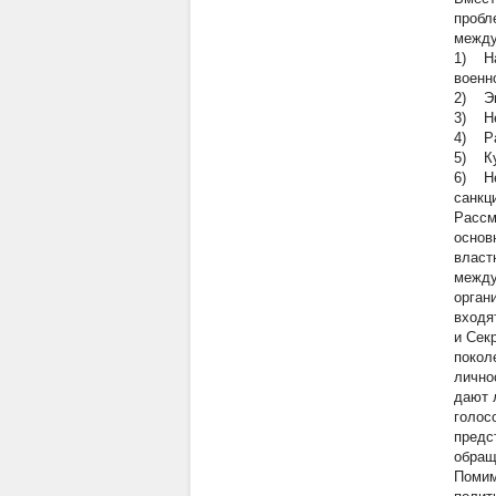
пробл
между
1) На
военн
2) Эк
3) Не
4) Ра
5) Ку
6) Не
санкц
Рассм
основ
власт
между
орган
входя
и Сек
покол
лично
дают 
голос
предс
обращ
Помим