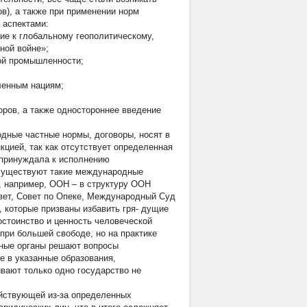
в), а также при применении норм
 аспектами:
е к глобальному геополитическому,
ной войне»;
ой промышленности;
ленным нациям;
ров, а также одностороннее введение
дные частные нормы, договоры, носят в
цией, так как отсутствует определенная
и принуждала к исполнению
, существуют такие международные
, например, ООН – в структуру ООН
овет, Совет по Опеке, Международный Суд
 которые призваны избавить гря- дущие
остоинство и ценность человеческой
при большей свободе, но на практике
нные органы решают вопросы
е в указанные образования,
вают только одно государство не
йствующей из-за определенных