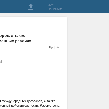
Войти
Регистрация
ров, а также
менных реалиях
Рус
Анг
al
я международных договоров, а также
менной действительности. Рассмотрена