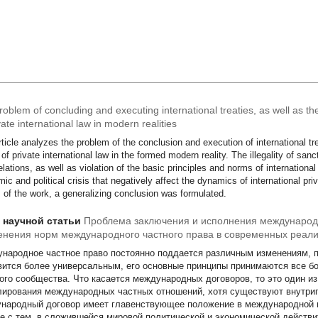
oblem of concluding and executing international treaties, as well as th
vate international law in modern realities
rticle analyzes the problem of the conclusion and execution of international tre
of private international law in the formed modern reality. The illegality of san
relations, as well as violation of the basic principles and norms of internationa
ic and political crisis that negatively affect the dynamics of international priv
s of the work, a generalizing conclusion was formulated.
т научной статьи
Проблема заключения и исполнения международн
нения норм международного частного права в современных реал
народное частное право постоянно поддается различным изменениям, 
вится более универсальным, его основные принципы принимаются все 
ого сообщества. Что касается международных договоров, то это один и
лирования международных частных отношений, хотя существуют внутриг
народный договор имеет главенствующее положение в международной п
е с тем, в сложившейся мировой политической и экономической действи