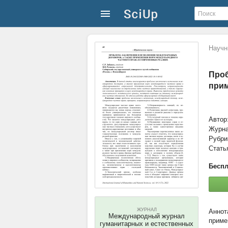
Научн
Проб
прим
Автор:
Журн
Рубри
Стать
Беспл
ЖУРНАЛ
Международный журнал
приме
гуманитарных и естественных