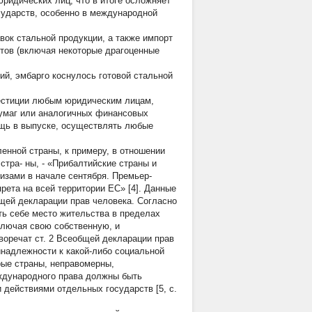
ридических лиц, что в итоге осложняет
ударств, особенно в международной
вок стальной продукции, а также импорт
нтов (включая некоторые драгоценные
й, эмбарго коснулось готовой стальной
вестиции любым юридическим лицам,
бумаг или аналогичных финансовых
ощь в выпуске, осуществлять любые
енной страны, к примеру, в отношении
тра- ны, - «Прибалтийские страны и
изами в начале сентября. Премьер-
рета на всей территории ЕС» [4]. Данные
щей декларации прав человека. Согласно
ать себе место жительства в пределах
ключая свою собственную, и
иворечат ст. 2 Всеобщей декларации прав
инадлежности к какой-либо социальной
орые страны, неправомерны,
еждународного права должны быть
действиями отдельных государств [5, с.