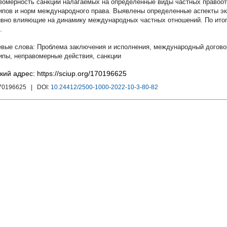
вомерность санкций налагаемых на определенные виды частных правоот
ипов и норм международного права. Выявлены определенные аспекты эко
ивно влияющие на динамику международных частных отношений. По ит
.
Проблема заключения и исполнения
,
международный догово
ипы
,
неправомерные действия
,
санкции
кий адрес: https://sciup.org/170196625
170196625
| DOI:
10.24412/2500-1000-2022-10-3-80-82