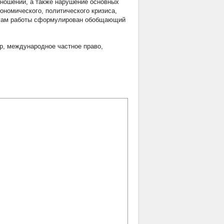
ношений, а также нарушение основных
номического, политического кризиса,
огам работы сформулирован обобщающий
р
,
международное частное право
,