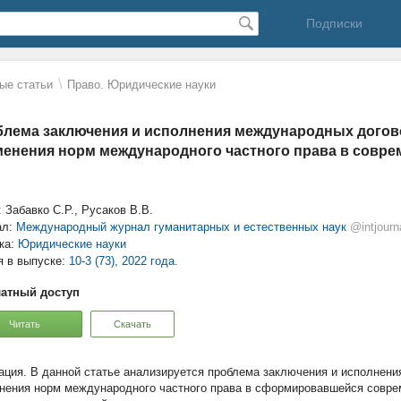
Подписки
\
ые статьи
Право. Юридические науки
лема заключения и исполнения международных догово
енения норм международного частного права в совре
 Забавко С.Р., Русаков В.В.
ал:
Международный журнал гуманитарных и естественных наук
@intjourn
ка:
Юридические науки
я в выпуске:
10-3 (73), 2022 года.
атный доступ
Читать
Скачать
В данной статье анализируется проблема заключения и исполнени
нения норм международного частного права в сформировавшейся совре