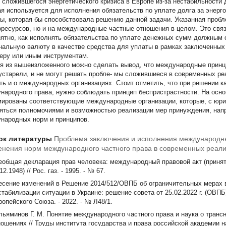
 сложившегося энергетического кризиса в Европе из-за нестабильности
ая используется для исполнения обязательств по уплате долга за энер
ы, которая бы способствовала решению данной задачи. Указанная пробл
оресурсов, но и на международные частные отношения в целом. Это связ
нятно, как исполнять обязательства по уплате денежных сумм должным 
нальную валюту в качестве средства для уплаты в рамках заключенных
теру или иным инструментам.
я из вышеизложенного можно сделать вывод, что международные принци
 устарели, и не могут решать пробле- мы сложившиеся в современных р
ть и о международных организациях. Стоит отметить, что при решении 
народного права, нужно соблюдать принцип беспристрастности. На осно
ированы соответствующие международные организации, которые, с юри
яться полномочиями и возможностью реализации мер принуждения, нап
народных норм и принципов.
ок литературы
Проблема заключения и исполнения международны
нения норм международного частного права в современных реал
еобщая декларация прав человека: международный правовой акт (прин
12.1948) // Рос. газ. - 1995. - № 67.
есение изменений в Решение 2014/512/ОВПБ об ограничительных мерах в
стабилизации ситуации в Украине: решение совета от 25.02.2022 г. (ОВП
ропейского Союза. - 2022. - № Л48/1.
льяминов Г. М. Понятие международного частного права и наука о тран
ошениях // Труды института государства и права российской академии наук