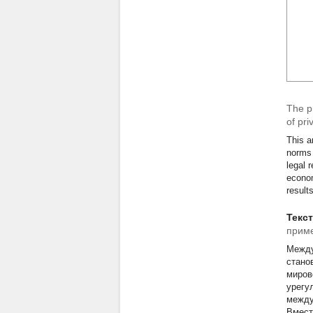
The pr
of pri
This a
norms 
legal 
econom
result
Текс
приме
Между
стано
миров
урегу
между
Вмест