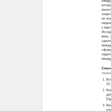
Ввиду
котор
валют
энерг
не по
нацио
к бар
Исход
веке,
сдела
между
сформ
надел
между
Спис
приме
Вс
10.
Вн
де
Ев
Ве
отн