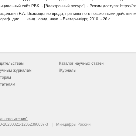
ициальный сайт РБК. - [Электронный ресурс]. - Режим доступа: https://ns
ощалыгин Р.А. Возмещение вреда, причиненного незаконными действиям
ореф. дис. ….канд. юрид. наук. - Екатеринбург, 2010. - 26 с.
дательствам
Каталог научных статей
учным журналам
Журналы
торам
тателям
льного чтения"
 АО-20230321-12352390637-3 | Минцифры России