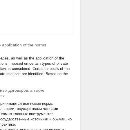
e application of the norms
aties, as well as the application of the
ctions imposed on certain types of private
l law, is considered. Certain aspects of the
ate relations are identified. Based on the
ых договоров, а также
иях
принимаются все новые нормы,
большими государствами членами
з самых главных инструментов
осударственные источники и обычаи, но
рактике.
тельности, все чаще стали возникать