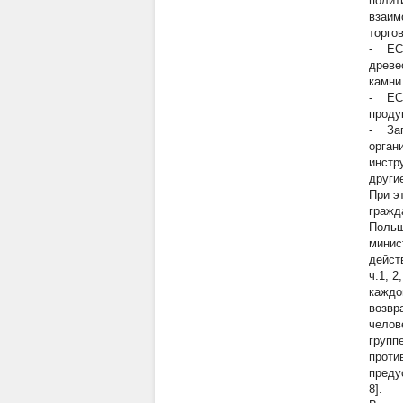
полит
взаим
торго
- ЕС 
древе
камни
- ЕС 
проду
- Зап
орган
инстр
другие
При э
гражд
Польш
минис
дейст
ч.1, 
каждо
возвр
челов
групп
проти
преду
8].