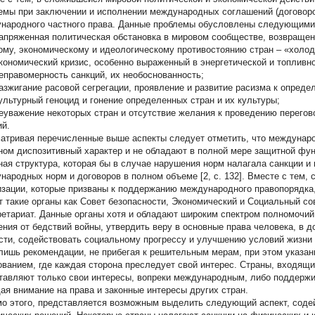
емы при заключении и исполнении международных соглашений (договоро
народного частного права. Данные проблемы обусловлены следующими
пряженная политическая обстановка в мировом сообществе, возвращени
ому, экономическому и идеологическому противостоянию стран – «холод
ономический кризис, особенно выраженный в энергетической и топливн
правомерность санкций, их необоснованность;
зжигание расовой сегрегации, проявление и развитие расизма к опреде
льтурный геноцид и гонение определенных стран и их культуры;
уважение некоторых стран и отсутствие желания к проведению перегово
ий.
атривая перечисленные выше аспекты следует отметить, что междунаро
ном диспозитивный характер и не обладают в полной мере защитной функ
ная структура, которая бы в случае нарушения норм налагала санкции 
народных норм и договоров в полном объеме [2, с. 132]. Вместе с тем
изации, которые призваны к поддержанию международного правопорядка
т такие органы как Совет безопасности, Экономический и Социальный с
ретариат. Данные органы хотя и обладают широким спектром полномочий,
ения от бедствий войны, утвердить веру в основные права человека, в д
сти, содействовать социальному прогрессу и улучшению условий жизни 
лишь рекомендации, не прибегая к решительным мерам, при этом указа
ованием, где каждая сторона преследует свой интерес. Страны, входящи
тавляют только свои интересы, вопреки международным, либо поддержи
ая внимание на права и законные интересы других стран.
о этого, представляется возможным выделить следующий аспект, соде