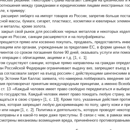
ических решений. Некоторые страны налагают санкции на физических и ю
оотношения между гражданами и юридическими лицами иностранных гос
вле, к примеру:
расширил эмбарго на импорт товаров из России, запретив больше поста
сной массы, бумаги, сигарет, пластмасс, косметики и ювелирных элеме
 и металлы, кроме золота.
закрыл свой рынок для российских черных металлов и некоторых издели
кции из России, санкции расширяются и на полуфабрикаты.
рещается прямо или косвенно покупать, продавать, предоставлять ин
изациям или органам, учрежденным за пределами ЕС, в форме ценных 
ументов со сроком погашения более 90 дней, оказывать услуги или пом
 операции с облигациями, акциями и т.д. [1, с. 1].
том существуют санкции, которые прямо направлены на граждан определ
ан Российской Федерации ограничивают выдачу виз, запрещают въезд в с
а согласовали запрет на въезд россиян с действующими шенгенскими в
тр Эстонии Кая Каллас заявила, что намерена лоббировать введение зап
вия противоречат принятым международным принципам, а именно Всеоб
2, ст. 13 -«Каждый человек имеет право свободно передвигаться и выбир
го государства. Каждый человек имеет право покидать любую страну, в
ащаться в свою страну» [1, с. 13]. Кроме того, указанные действия прот
ека, которая запрещает любую дискриминацию по полу, цвету кожи и пр
е или нации [1, с. 2]. Политика и деятельность, которую проводят некот
воправны и в какой-то мере даже преступны. В связи с чем, в рамках м
смотрены механизмы возмещения вреда, причинённого противоправными 