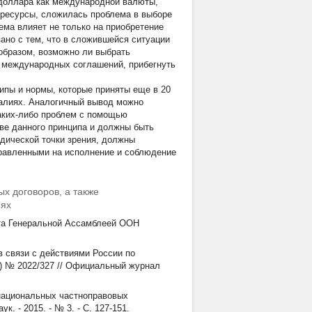
 доллара как международной валюты,
горесурсы, сложилась проблема в выборе
ема влияет не только на приобретение
ано с тем, что в сложившейся ситуации
образом, возможно ли выбрать
 международных соглашений, прибегнуть
пы и нормы, которые приняты еще в 20
еалиях. Аналогичный вывод можно
каких-либо проблем с помощью
ве данного принципа и должны быть
дической точки зрения, должны
равленными на исполнение и соблюдение
х договоров, а также
иях
ята Генеральной Ассамблеей ООН
 связи с действиями России по
Б) № 2022/327 // Официальный журнал
снациональных частноправовых
. - 2015. - № 3. - С. 127-151.