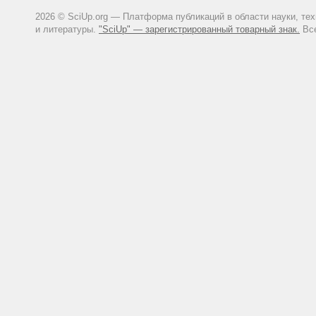
2026 © SciUp.org — Платформа публикаций в области науки, те
и литературы.
"SciUp" — зарегистрированный товарный знак.
Все