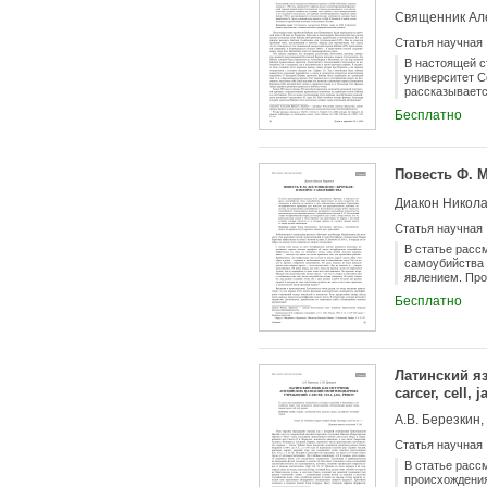
Священник Ал
Статья научная
В настоящей ст
университет С
рассказываетс
о его создании
Бесплатно
рассматривают
La Bible d’Ale
Повесть Ф. 
Диакон Никол
Статья научная
В статье расс
самоубийства 
явлением. Про
это единствен
Бесплатно
наиболее зрел
Кроткой Ф. М. 
героиня расска
и которая обя
Латинский я
carcer, cell, j
А.В. Березкин,
Статья научная
В статье расс
происхождения,