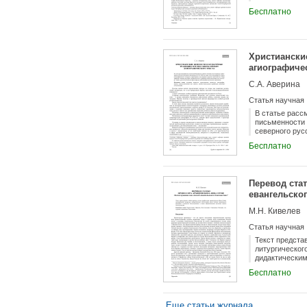
Бесплатно
Христиански
агиографичес
С.А. Аверина
Статья научная
В статье расс
письменности 
северного рус
письменности 
Бесплатно
Перевод ста
евангельског
М.Н. Кивелев
Статья научная
Текст предста
литургическог
дидактическим
Бесплатно
Еще статьи журнала...