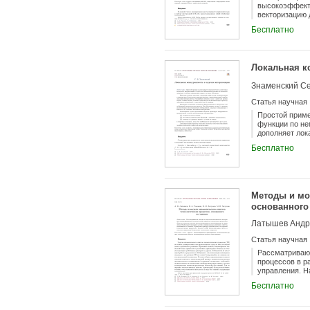
высокоэффекти
векторизацию д
разветвленным
Бесплатно
профилем испо
проявляется п
рассматривает
представлении
Локальная к
реализация кот
нерегулярный 
Знаменский Се
неудобным для
векторизации 
Статья научная
их негативное
использованы 
Простой приме
низкой эффект
функции по н
дополняет лок
минимизирующи
Бесплатно
Новый подход 
подбора. Прин
пространств. 
совпадающих с
гарантирует н
Методы и мо
полиномов ма
из~длинных зв
основанного
другу. Дополн
интерполяции.
Статья научная
Рассматривают
процессов в р
управления. Н
Приведены при
Бесплатно
систем и сист