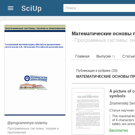
Математические основы 
- Программные системы: те
Главная
Выпуски
Стать
71
Публикации в рубрике (33):
МАТЕМАТИЧЕСКИЕ ОСНОВЫ П
A picture of 
symbols
Znamenskij Serg
Статья научная
The maximal le
of 4 characters
@programmnye-sistemy
tables are prese
Программные системы: теория и
Бесплатно
приложения