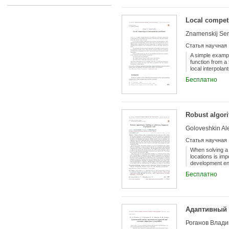
Local competi
Znamenskij Serg
Статья научная
A simple example
function from a
local interpolan
sides, compleme
Бесплатно
the thorought se
mappings of met
coincide with s
the continuity 
rational functio
Robust algori
do not contradic
required smooth
Goloveshkin Ale
Статья научная
When solving a 
locations is imp
development env
using these lab
Бесплатно
marked place wh
authors propose 
building a~marku
abstract syntax 
The search has 
Адаптивный 
of the code. Fo
fragment, and a
multi-line frag