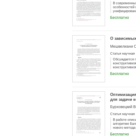
В современных
особенностей 
унифицированн
выделить форм
Бесплатно
система аксио
модели сходст
упорядоченно
О зависимых
Мешвелиани С
Статья научная
Обсуждается п
конструктивиз
конструктивиз
опыт реализац
Бесплатно
арифметику об
Оптимизация
для задачи 
Бурховецкий В
Статья научная
В работе опис
алгоритме Бал
нового метода
вершинами (со
Бесплатно
Возможность р