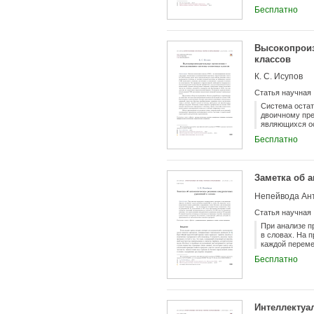
показано, что
Бесплатно
использование
Высокопроиз
классов
К. С. Исупов
Статья научная
Система остат
двоичному пре
являющихся ос
вычитание и у
Бесплатно
переносов и в
немодульные о
в СОК, так ка
выполнение не
Заметка об 
разработки и 
Рассмотрены с
Непейвода Ан
преобразовани
произвольных 
Статья научная
применение в 
нейронных сет
При анализе п
применению не
в словах. На 
каждой переме
году предложе
Бесплатно
Дьекертом пок
изложены и по
добиться лучш
Интеллектуа