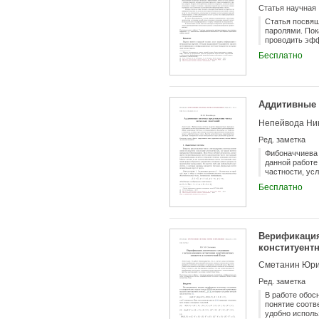
to randomly sel
Статья научная
results in~the e
Статья посвящ
паролями. Пок
проводить эфф
оказываются в
Бесплатно
вопросу созда
информационны
паролей, но д
хранение и ис
информационн
Аддитивные 
последние дес
модифицироват
Непейвода Ни
рекомендации 
слова и фразы
Ред. заметка
информационна
Фибоначчиева 
данной работе
частности, ус
Даются вычисл
Бесплатно
трудности.
Верификация
конституент
Сметанин Юри
Ред. заметка
В работе обос
понятие соотв
удобно использ