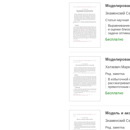
Моделирован
Знаменский Се
Статья научная
Выравнивание 
и оценки близ
задачи оптима
показали, что
Бесплатно
требованиям. 
простой поста
рассмотренны
Моделирован
Хаткевич Марк
Ред. заметка
В избыточной 
рассматривает
прямоточным о
сложение в дв
Бесплатно
сложения двои
Модель и ак
Знаменский Се
Ред. заметка