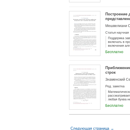
оптимизации р
Построение 
представлен
Мешвелиани С
Статья научная
Поддержка зав
включать в пр
включения алг
Построена би
Бесплатно
над списками 
свойств приме
0.16 языка Agd
Приближение
строк
Знаменский Се
Ред. заметка
Математическо
рассматривает
любая буква н
приближённой ф
Бесплатно
64 6 + 6 65536 
Следующая страница →