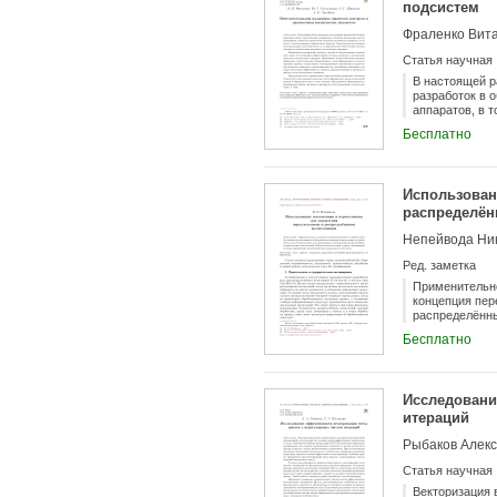
подсистем
Статья научная
В настоящей р
разработок в 
аппаратов, в 
реализации ма
Бесплатно
космического 
по построению
технологий ис
ошибки, осуще
Использован
дальнейшее по
распределё
работы узлов 
последователь
Непейвода Ни
шум в этом си
алгоритмов «A
Ред. заметка
Применительно
концепция пер
распределённы
организации в
Бесплатно
Исследовани
итераций
Рыбаков Алекс
Статья научная
Векторизация 