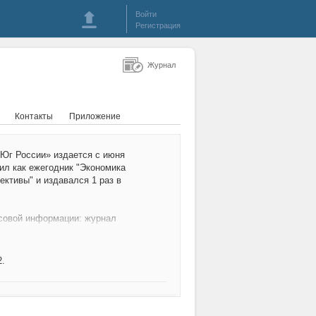
Войти
Регистрация
Журнал
Контакты
Приложение
 Юг России» издается с июня
одил как ежегодник "Экономика
ективы" и издавался 1 раз в
ссовой информации: журнал
надзору в сфере связи,
ммуникаций (Роскомнадзор).
64 от 13.03.2020 г.
2.
нформационным партнером