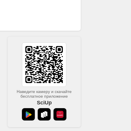
росовестности применяется при проверке
оведению экспортных операций и
ия экономического обоснования
же предусматривается проверка
ывающих документы и доверенности на
их методов проверки, реализуемый в
уществления взаимодействия с
риятия по установлению факта
дставленных контрагентами документов. В
ереговоров с контрагентами. Проработка
ь порядок проверки добросовестности
ий. Предложенный порядок и
инимательских рисков проектной
Наведите камеру и скачайте
бесплатное приложение
SciUp