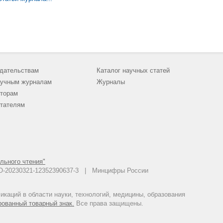
юридические процедуры. Проектными организациями категория доб
правильности исчисления налога на добавленную стоимость по пр
обоснованности возмещения (возврата, вычета) НДС; подтвержден
приобретения работ, услуг, товарно-материальных ценностей. Так
физического существования контрагента, полномочий лиц, подпис
право подписания договора иным лицом. В отличии от существующ
данной статье подход позволяет выбрать оптимальный вариант ос
иностранными контрагентами. Разработаны дополнительные мероп
недобросовестности контрагента в форме правовой экспертизы пре
статье представлена апробированная форма отчета о проведении п
мероприятий по проверке контрагента позволила систематизироват
дательствам
Каталог научных статей
контрагентов (поставщиков, субподрядчиков) проектных организац
разработанные мероприятия позволят обеспечить снижение предпр
учным журналам
Журналы
организации.
торам
тателям
льного чтения"
 АО-20230321-12352390637-3 | Минцифры России
каций в области науки, технологий, медицины, образования
рованный товарный знак.
Все права защищены.