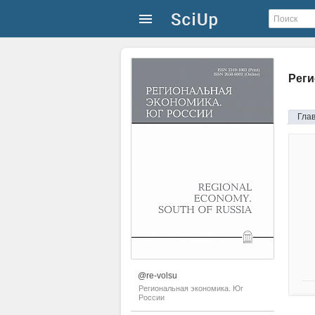
Реги
Гла
@re-volsu
Региональная экономика. Юг
России