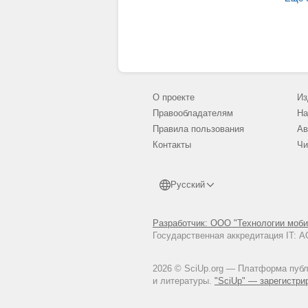
О проекте
Из
Правообладателям
На
Правила пользования
Ав
Контакты
Чи
Русский
Разработчик: ООО "Технологии моби
Государственная аккредитация IT:
2026 © SciUp.org — Платформа публи
и литературы.
"SciUp" — зарегистри