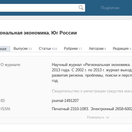
Подписки
ональная экономика. Юг России
Выпуски
Статьи
Рубрики
Авторам
Редакция
вная
51
916
17
8
4
О журнале:
Научный журнал «Региональная экономика.
2013 года. С 2002 г. по 2013 г. журнал вых
развития региона: проблемы, поиски и персп
год.
Свидетельство о регистрации средства ма
зарегистрирован в Федеральной службе по 
ID:
journal-1491207
информационных технологий и массовых ко
Свидетельство о регистрации ПИ № ФС77–781
ISSN:
Печатный 2310-1083. Электронный 2658-600
С 2016 г. журнал является официальным и
Развернуть
Общероссийского форума стратегов.