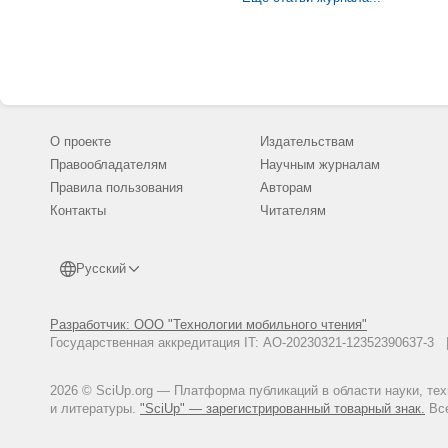
юридические п
правильности 
обоснованност
приобретения 
физического с
право подписа
данной статье
иностранными 
недобросовест
статье предст
мероприятий п
О проекте
Издательствам
контрагентов 
разработанные
Правообладателям
Научным журналам
организации.
Правила пользования
Авторам
Контакты
Читателям
Русский
Разработчик: ООО "Технологии мобильного чтения"
Государственная аккредитация IT: АО-20230321-12352390637-
2026 © SciUp.org — Платформа публикаций в области науки, те
и литературы.
"SciUp" — зарегистрированный товарный знак.
Все