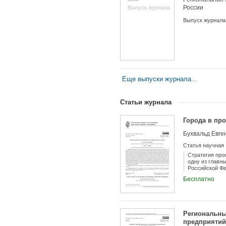
России
Выпуск журнала
Выпуск журнала
Еще выпуски журнала...
Статьи журнала
Учредители:
Города в пр
Бухвальд Евге
Статья научная
Стратегия прос
одну из главн
Российской Фе
виду. Однако 
Бесплатно
трактовалась,
освоения жизн
малых городов
не только зна
национальной 
Региональны
оптимальной п
большим круго
предприятий