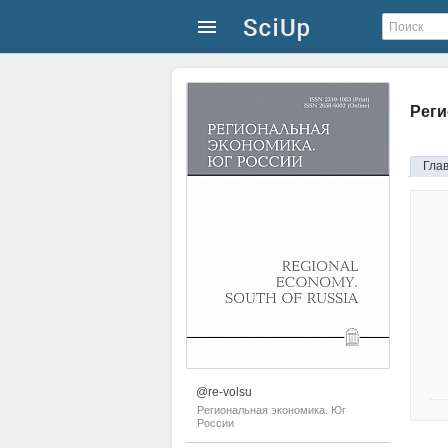
Реги
Гла
@re-volsu
Региональная экономика. Юг
России