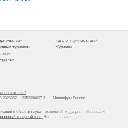
юридические процедуры. Проектными организациями категория доб
правильности исчисления налога на добавленную стоимость по пр
обоснованности возмещения (возврата, вычета) НДС; подтвержден
приобретения работ, услуг, товарно-материальных ценностей. Так
физического существования контрагента, полномочий лиц, подпис
право подписания договора иным лицом. В отличии от существующ
данной статье подход позволяет выбрать оптимальный вариант ос
иностранными контрагентами. Разработаны дополнительные мероп
недобросовестности контрагента в форме правовой экспертизы пре
статье представлена апробированная форма отчета о проведении п
мероприятий по проверке контрагента позволила систематизироват
дательствам
Каталог научных статей
контрагентов (поставщиков, субподрядчиков) проектных организац
разработанные мероприятия позволят обеспечить снижение предпр
учным журналам
Журналы
организации.
торам
тателям
льного чтения"
 АО-20230321-12352390637-3 | Минцифры России
каций в области науки, технологий, медицины, образования
рованный товарный знак.
Все права защищены.