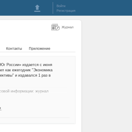
Войти
Регистрация
Журнал
Контакты
Приложение
 Юг России» издается с июня
одил как ежегодник "Экономика
ективы" и издавался 1 раз в
ссовой информации: журнал
надзору в сфере связи,
ммуникаций (Роскомнадзор).
64 от 13.03.2020 г.
2.
нформационным партнером