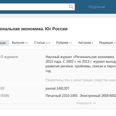
Подписки
ональная экономика. Юг России
Выпуски
Статьи
Рубрики
Авторам
Редакция
вная
51
916
17
8
4
О журнале:
Научный журнал «Региональная экономика.
2013 года. С 2002 г. по 2013 г. журнал вых
развития региона: проблемы, поиски и персп
год.
Свидетельство о регистрации средства ма
зарегистрирован в Федеральной службе по 
ID:
journal-1491207
информационных технологий и массовых ко
Свидетельство о регистрации ПИ № ФС77–781
ISSN:
Печатный 2310-1083. Электронный 2658-600
С 2016 г. журнал является официальным и
Развернуть
Общероссийского форума стратегов.