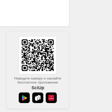
росовестности применяется при проверке
оведению экспортных операций и
ия экономического обоснования
же предусматривается проверка
ывающих документы и доверенности на
их методов проверки, реализуемый в
уществления взаимодействия с
риятия по установлению факта
дставленных контрагентами документов. В
ереговоров с контрагентами. Проработка
ь порядок проверки добросовестности
ий. Предложенный порядок и
инимательских рисков проектной
Наведите камеру и скачайте
бесплатное приложение
SciUp