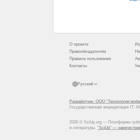
О проекте
Из
Правообладателям
На
Правила пользования
Ав
Контакты
Чи
Русский
Разработчик: ООО "Технологии моби
Государственная аккредитация IT:
2026 © SciUp.org — Платформа публи
и литературы.
"SciUp" — зарегистри