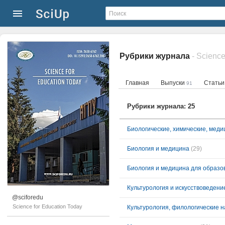
Рубрики журнала
- Science
Главная
Выпуски
Стать
91
Рубрики журнала: 25
Биологические, химические, меди
Биология и медицина
(29)
Биология и медицина для образо
Культурология и искусствоведени
@sciforedu
Science for Education Today
Культурология, филологические н