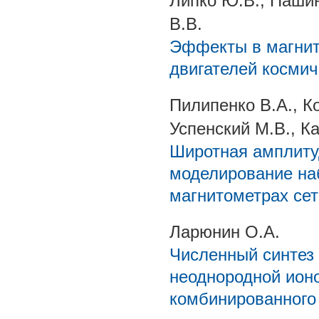
Липко Ю.В., Пашин
В.В.
Эффекты в магнит
двигателей космич
Пилипенко В.А., К
Успенский М.В., Ка
Широтная амплиту
моделирование на
магнитометрах се
Ларюнин О.А.
Численный синтез 
неоднородной ион
комбинированного