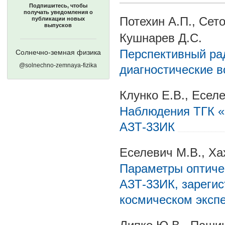
Подпишитесь, чтобы
получать уведомления о
Потехин А.П., Сето
публикации новых
выпусков
Кушнарев Д.С.
Перспективный ра
Солнечно-земная физика
@solnechno-zemnaya-fizika
диагностические 
Клунко Е.В., Еселе
Наблюдения ТГК «
АЗТ-33ИК
Еселевич М.В., Ха
Параметры оптичес
АЗТ-33ИК, зареги
космическом эксп