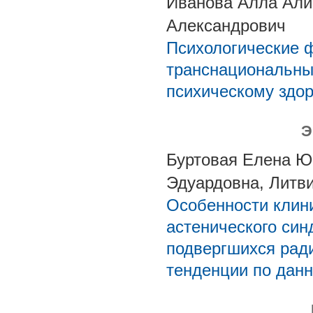
Иванова Алла Али
Александрович
Психологические 
транснациональны
психическому здо
Э
Буртовая Елена Ю
Эдуардовна, Литв
Особенности клин
астенического син
подвергшихся рад
тенденции по данн