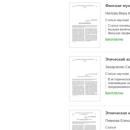
Финская муз
Нилова Вера 
Статья научная
Статья посвящ
музыка включи
Финская профе
во взаимосвяз
Бесплатно
Этический а
Захарченко Св
Статья научная
В историческо
повлиявшие на
предпринимат
Бесплатно
Этническая к
Пивнева Елен
Статья