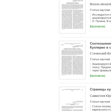
Bouras alexan
Статья научная
Исследуется п
анализируется
Н. Пунина. В 
искусства и в
Бесплатно
теории и практ
консонанс и д
потребностям 
качестве исто
взаимосвязи м
Соотношение
Куллерво в 
Стачинский Вл
Статья научная
Анализируется
эпосу. Предло
через формуль
Белобородова.
Бесплатно
последователь
начало, будуч
характеристик
ока» автора, 
Страницы ку
индивидуальн
Савватеев Юр
Статья научная
Статья посвящ
карельского и