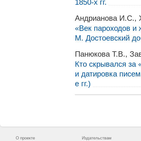
1850-х гг.
Андрианова И.С., 
«Век пароходов и 
М. Достоевский д
Панюкова Т.В., За
Кто скрывался за 
и датировка писем
е гг.)
О проекте
Издательствам