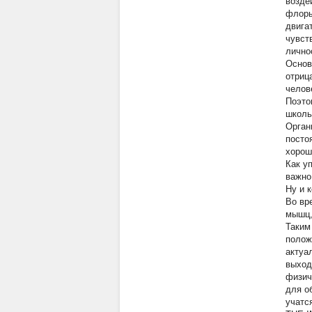
возде
флоры
двига
чувст
лично
Основ
отриц
челов
Поэто
школь
Орган
посто
хорош
Как у
важно
Ну и 
Во вр
мышц,
Таким
полож
актуа
выход
физич
для о
учатс