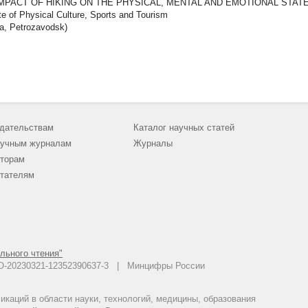
IMPACT OF HIKING ON THE PHYSICAL, MENTAL AND EMOTIONAL STAT
ute of Physical Culture, Sports and Tourism
a, Petrozavodsk)
дательствам
Каталог научных статей
учным журналам
Журналы
торам
тателям
льного чтения"
 АО-20230321-12352390637-3 | Минцифры России
каций в области науки, технологий, медицины, образования