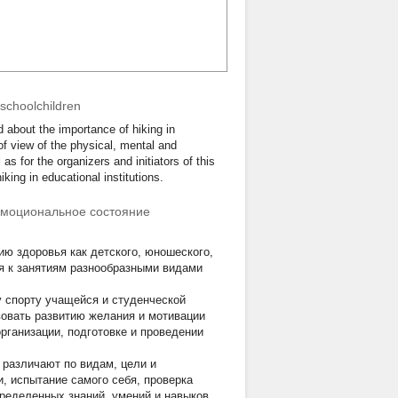
 schoolchildren
d about the importance of hiking in
of view of the physical, mental and
as for the organizers and initiators of this
king in educational institutions.
 эмоциональное состояние
ю здоровья как детского, юношеского,
ия к занятиям разнообразными видами
 спорту учащейся и студенческой
вовать развитию желания и мотивации
рганизации, подготовке и проведении
 различают по видам, цели и
и, испытание самого себя, проверка
определенных знаний, умений и навыков,