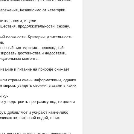
аряжения, независимо от категории
ительности, и цели.
шествия, продолжительности, сезону,
орий сложности. Критерии: длительность
ов.
ненный вид туризма - пешеходный.
зировать достоинства и недостатки,
рицательные моменты.
ивание и питание на природе снижает
 или страны очень информативны, однако
 миром, увидеть своими глазами в каких
 ку-
могу подстроить программу под те цели и
ут, добавляют и убирают какие-либо
чиваются питьевой водой, о них
ии, кому одна лишь мысль ночевать и