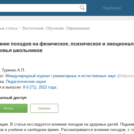
Подписки
\
ые статьи
Воспитание. Обучение. Образование
ние походов на физическое, психическое и эмоционал
овья школьников
: Туренко А.П.
ал:
Международный журнал гуманитарных и естественных наук
@intjourn
ка:
Педагогические науки
я в выпуске:
8-3 (71), 2022 года.
атный доступ
Читать
Скачать
В статье исследуется влияние походов на здоровье детей. Подним
ов в учебное и свободное время. Рассматривается влияние походов, с то