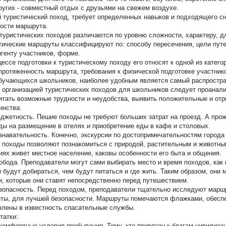
ругих - совместный отдых с друзьями на свежем воздухе.
 туристический поход, требует определенных навыков и подходящего сн
ости маршрута.
туристических походов различаются по уровню сложности, характеру, дл
тические маршруты классифицируют по: способу пересечения, цели путе
нгенту участников, форме.
цессе подготовки к туристическому походу его относят к одной из катег
 протяженность маршрута, требования к физической подготовке участник
бучающихся школьников, наиболее удобным является самый распростра
 организацией туристических походов для школьников следует проанали
итать возможные трудности и неудобства, выявить положительные и от
инства:
жетность. Пешие походы не требуют больших затрат на проезд. А прож
ды на размещение в отелях и приобретение еды в кафе и столовых.
навательность. Конечно, экскурсии по достопримечательностям города
 походы позволяют познакомиться с природой, растительным и животным
иях живет местное население, каковы особенности его быта и общения.
бода. Преподаватели могут сами выбирать место и время походов, как и
и будут добираться, чем будут питаться и где жить. Таким образом, они 
и, которые они ставят непосредственно перед путешествием.
опасность. Перед походом, преподаватели тщательно исследуют маршр
ты, для лучшей безопасности. Маршруты помечаются флажками, обеспе
влены в известность спасательные службы.
татки:
омфортные условия пребывания. Тому, кто привязан к благам цивилизац