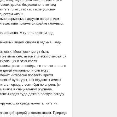
 своих двоих, безусловно, этот вид
ить в плюс, так как такие условия
дностям жизни.
ьно серьезные нагрузки на организм
путешествие покажется крайне сложным,
ла и солнца. А гулять пешком под
многими видом спорта и отдыха. Ведь
тности. Местности могут быть
ли же вымысел, автоматически становятся
живающих в этих краях.
рассматривать походы, не только в плане
е детей уникально, и они могут
оможет интересно провести время.
ической культуры, так студенты имеют
та в период с сентября по апрель (с
тмечают в специальном журнале.
денты ходят туда даже в плохую погоду.
 окружающая среда может влиять на
ружающей средой и коллективом. Природа