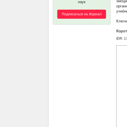
эмоци
наук
орган
учебн
Подписаться на Журнал
Корот
IDR: 