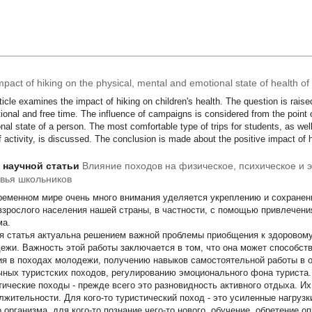
pact of hiking on the physical, mental and emotional state of health of
ticle examines the impact of hiking on children's health. The question is raise
ional and free time. The influence of campaigns is considered from the point 
nal state of a person. The most comfortable type of trips for students, as well 
f activity, is discussed. The conclusion is made about the positive impact of hi
т научной статьи
Влияние походов на физическое, психическое и
вья школьников
ременном мире очень много внимания уделяется укреплению и сохранени
 взрослого населения нашей страны, в частности, с помощью привлечен
ма.
я статья актуальна решением важной проблемы приобщения к здоровому
ежи. Важность этой работы заключается в том, что она может способст
ия в походах молодежи, получению навыков самостоятельной работы в о
чных туристских походов, регулированию эмоционального фона туриста.
тические походы - прежде всего это разновидность активного отдыха. Их
лжительности. Для кого-то туристический поход - это усиленные нагрузк
о организма, для кого-то познание чего-то нового, обучение, обретение 