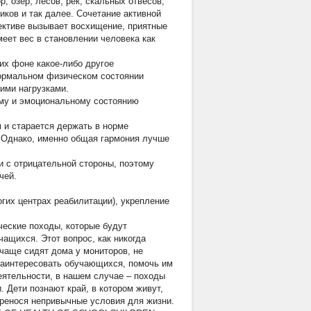
, озер, лесов, рек, скальных отвесов,
ков и так далее. Сочетание активной
лективе вызывает восхищение, приятные
меет вес в становлении человека как
их фоне какое-либо другое
нормальном физическом состоянии
ими нагрузками.
ому и эмоциональному состоянию
 и старается держать в норме
. Однако, именно общая гармония лучше
и с отрицательной стороны, поэтому
чей.
гих центрах реабилитации), укрепление
ческие походы, которые будут
ащихся. Этот вопрос, как никогда
чаще сидят дома у мониторов, не
 заинтересовать обучающихся, помочь им
еятельности, в нашем случае – походы
Дети познают край, в котором живут,
еренося непривычные условия для жизни.