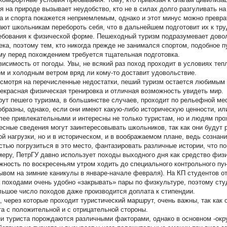
я на природе вызывает неудобство, кто не в силах долго разгуливать на
а и спорта покажется неприемлемым, однако и этот минус можно преврат
ают школьникам перебороть себя, что в дальнейшем подготовит их к тру
бования к физической форме. Пешеходный туризм подразумевает довол
ека, поэтому тем, кто никогда прежде не занимался спортом, подобное 
му перед похождением требуется тщательная подготовка.
исимость от погоды. Увы, не всякий раз поход проходит в условиях теп
м и холодным ветром вряд ли кому-то доставит удовольствие.
есмотря на перечисленные недостатки, пеший туризм остается любимым 
рекрасная физическая тренировка и отличная возможность увидеть мир.
ут пешего туризма, в большинстве случаев, проходит по рельефной мес
образны, однако, если они имеют какую-либо историческую ценности, и
лее привлекательными и интересны не только туристам, но и людям про
есные сведения могут заинтересовывать школьников, так как они будут 
ой нагрузки, но и в историческом, и в воображаемом плане, ведь сознани
стью погрузиться в это место, фантазировать различные истории, что п
меру, ПетрГУ давно использует походы выходного дня как средство физ
жность по воскресеньям утром ходить до специального контрольного пунк
ывом на зимние каникулы в январе-начале февраля). На КП студентов о
 походами очень удобно «закрывать» пары по физкультуре, поэтому сту
льшое число походов даже производится доплата к стипендии.
, через которые проходит туристический маршрут, очень важны, так как
та с положительной и с отрицательной стороны.
и туриста порождаются различными факторами, однако в основном -ок