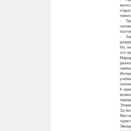
мытьс
отдых
помог
- Тре
челов
поэто
- Зав
дожде
Но, н
это п
Маршр
разно
наибо
Интер
учебн
полно
К при
возмо
перер
Этими
За бо
Места
турис
Эмоци