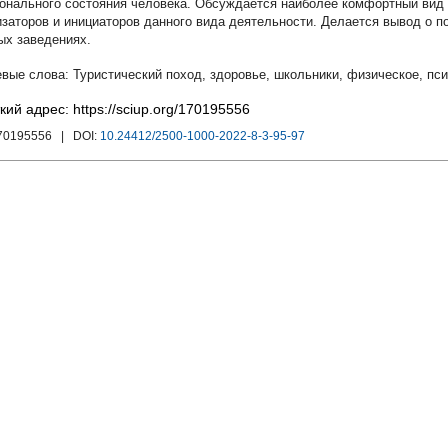
онального состояния человека. Обсуждается наиболее комфортный вид 
изаторов и инициаторов данного вида деятельности. Делается вывод о 
ых заведениях.
Туристический поход
,
здоровье
,
школьники
,
физическое
,
пси
кий адрес: https://sciup.org/170195556
170195556
| DOI:
10.24412/2500-1000-2022-8-3-95-97