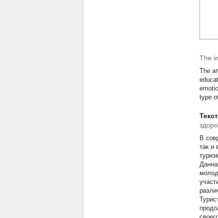
The im
The ar
educat
emotio
type o
Текс
здоро
В сов
так и
туриз
Данна
молод
участ
разли
Турис
продо
своег