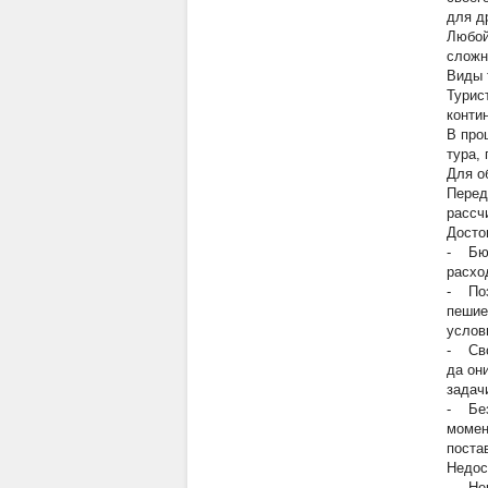
для д
Любой
сложн
Виды 
Турис
конти
В про
тура,
Для о
Перед
рассч
Досто
- Бюд
расхо
- Поз
пешие
услов
- Сво
да он
задач
- Без
момен
поста
Недос
- Нек