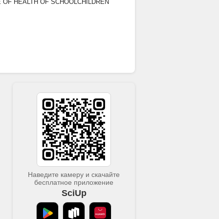
E OF HEALTH OF SCHOOLCHILDREN
Наведите камеру и скачайте
бесплатное приложение
SciUp