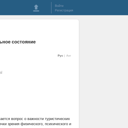
Войти
Регистрация
ьное состояние
Рус
Анг
al
ается вопрос о важности туристических
чки зрения физического, психического и