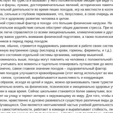
йствует на туриста и вызывает у него положительные эмоции при виде гор
 и фауны, лужаек, достопримечательных явлений, исторических памятни
тельной деятельности во время пеших походов, игр на местности в кол
ва, сильные и глубокие переживания, что, безусловно, в свою очередь и
сти и здоровому развитию человека в целом.
ной стрессовый фактор в походе -это большие физические нагрузки. На 
ательное воздействие сильно обостряет общее давление стресса. При 
ек легче справляется со всеми эмоциональными, климатическими и друг
му важно уделять внимание физической подготовке, а также психическ
ников в период перед походом.
изм, обычно, стремится поддерживать равновесие в работе своих систем
янную внутреннюю среду (кислород в крови, гормоны, ферменты, и т.д.)
его состояния отдельной системы организма, например мышечной.
поминалось выше, походы могут повлиять на человека с положительной 
 учитывать все моменты и тщательно планировать путешествие до мело
конечно, самое главное значение походов – оздоровительный фактор.
емя походов улучшается кровообращение (этот метод используют во мно
 связок, сухожилий, вырабатывается выносливость и координация.
 образом, исходя из целей и задач, можно организовывать такие туристи
ительно влиять на физическое, психическое и эмоционально здоровье уч
лен в наше время. Сейчас школьники становятся более замкнутыми, все 
ят на улицу и теряют интерес к окружающему их миру. Для того, чтобы
ески, нравственно и духовно развиваться существую различные виды д
бучающихся. Они являются неотъемлемой частью учебной деятельности. 
я самостоятельности, работают в команде и вырабатывают стойкость, п