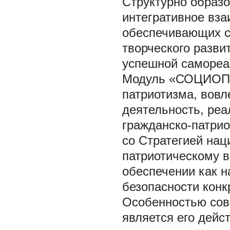
Структурно образо
интегративное вза
обеспечивающих с
творческого разви
успешной самореа
Модуль «СОЦИОПАР
патриотизма, вов
деятельность, реа
гражданско-патрио
со Стратегией нац
патриотическому 
обеспечении как н
безопасности конк
Особенностью сов
является его дейс