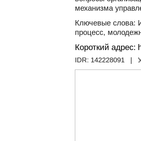
механизма управл
процесс
,
молодежн
Короткий адрес: h
IDR: 142228091
| У