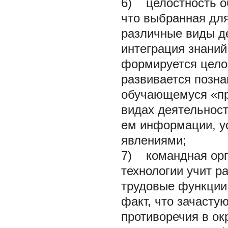
6) целостность о
что выбранная для
различные виды де
интеграция знаний
формируется цело
развивается позн
обучающемуся «пр
видах деятельност
ем информации, у
явлениями;
7) командная орг
технологии учит р
трудовые функции 
факт, что зачасту
противоречия в о