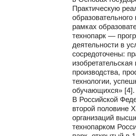
Практическую реа
образовательного
рамках образоват
технопарк — прог
деятельности в ус
сосредоточены: пр
изобретательская 
производства, пр
технологии, успе
обучающихся» [4].
В Российской Феде
второй половине X
организаций высше
технопарком Росси
парк, открытый в 1