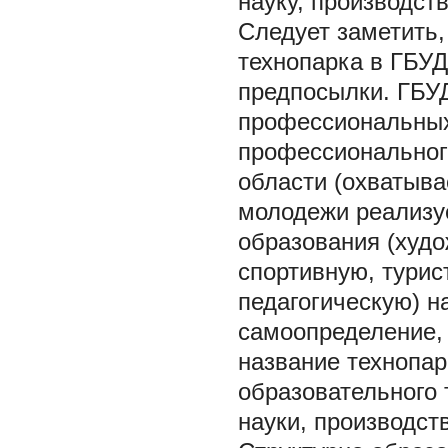
науку, производст
Следует заметить,
технопарка в ГБУ
предпосылки. ГБУ
профессиональных
профессиональног
области (охватыв
молодежи реализу
образования (худо
спортивную, турис
педагогическую) н
самоопределение, 
название технопар
образовательного 
науки, производст