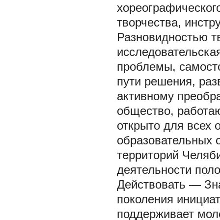
хореографического
творчества, инстр
Разновидностью т
исследовательска
проблемы, самосто
пути решения, раз
активному преобр
общество, работа
открыто для всех
образовательных о
территорий Челяби
деятельности пол
Действовать — Зна
поколения инициат
поддерживает мол