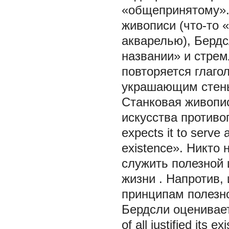
«общепринятому».
живописи (что-то 
акварелью), Берд
названии» и стрем
повторяется глаго
украшающим стены
Станковая живопис
искусства противо
expects it to serve 
existence». Никто 
служить полезной 
жизни
. Напротив,
принципам полезно
Бердсли оценивает 
of all
justified its e