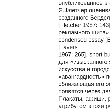
опубликованное в 
Я.Флетчер оценива
созданного Бердсл
[Fletcher 1987: 1
рекламного щита
condensed essay
[
[Lavers
1967: 265],
short bu
для «изысканного 
искусства и город
«авангардность» п
сближающая его э
появятся через дв
Плакаты, афиши, 
атрибутом эпохи р