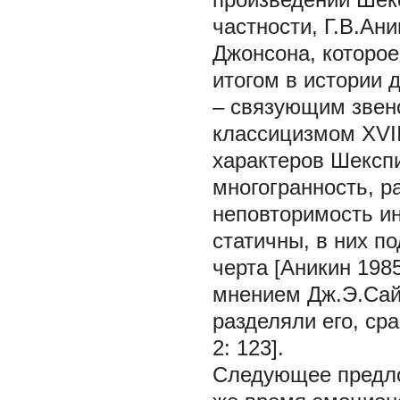
частности, Г.В.Ан
Джонсона, которое
итогом в истории 
– связующим звен
классицизмом XVII
характеров Шекспи
многогранность, р
неповторимость и
статичны, в них п
черта [Аникин 1985
мнением Дж.Э.Сайм
разделяли его, ср
2: 123].
Следующее предло