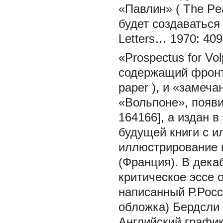
«Павлин» (
The Pe
будет создаваться
Letters… 1970: 409
«Prospectus for
Vo
содержащий фронти
paper
), и «замеча
«Вольпоне», появил
164166], а издан в
будущей книги с и
иллюстрирование к
(Франция). В дека
критическое эссе
написанный Р.Рос
обложка) Бердсли [
Английский графи