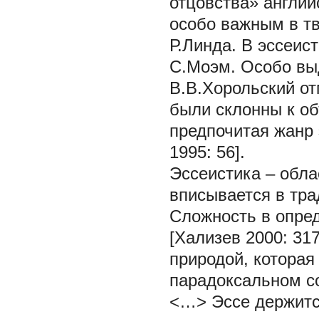
отцовства» английс
особо важным в тв
Р.Линда. В эссеис
С.Моэм. Особо выд
В.В.Хорольский отм
были склонны к об
предпочитая жанр 
1995: 56].
Эссеистика – обла
вписывается в тра
Сложность в опре
[Хализев 2000: 31
природой, которая
парадоксальном с
<…> Эссе держитс