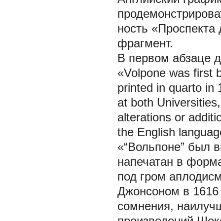
продемонстрирова
ность «Проспекта 
фрагмент.
В первом абзаце д
«Volpone was first 
printed in quarto in
at both Universitie
alterations or addit
the English languag
«“Вольпоне” был вп
напечатан в формат
под гром аплодисм
Джонсоном в 1616 
сомнения, наилучш
произведений Шекс