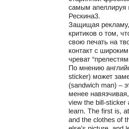
самым апеллируя 
Рескина3.
Защищая рекламу,
критиков о том, ч
свою печать на тв
контакт с широким
чреват “прелестям
По мнению английс
sticker) может за
(sandwich man) – 
менее навязчивая
view the bill-sticke
learn. The first is,
and the clothes of
else’s picture, and