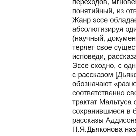
переходов, мгнове
понятийный, из от
Жанр эссе облада
абсолютизируя оди
(научный, докумен
теряет свое сущес
исповеди, рассказа
Эссе сходно, с одн
с рассказом [Дьяк
обозначают «разно
соответственно св
трактат Мальтуса 
сохранившиеся в 
рассказы Аддисона
Н.Я.Дьяконова наз