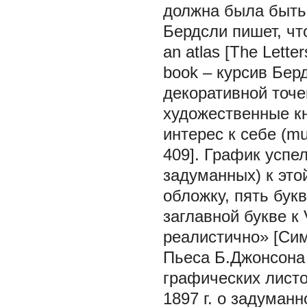
должна была быть
Бердсли пишет, что
an atlas [The Lette
book – курсив Бер
декоративной точе
художественные кни
интерес к себе (mus
409]. График успел
задуманных) к это
обложку, пять бук
заглавной букве к
реалистично» [Сим
Пьеса Б.Джонсона 
графических листо
1897 г. о задуман