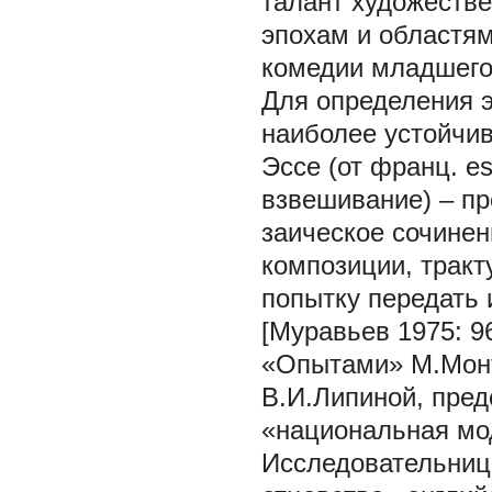
талант художестве
эпохам и областям
комедии младшего
Для определения 
наиболее устойчив
Эссе (от франц.
es
взвешивание) – пр
заическое сочине
композиции, трак
попытку передать
[Муравьев 1975: 9
«Опытами» М.Монте
В.И.Липиной, пред
«национальная мод
Исследовательница