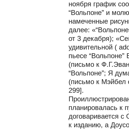
ноября график со
“Вольпоне” и молю
намеченные рисунк
далее: «“Вольпоне
от 3 декабря); «С
удивительной (
ado
пьесе “Вольпоне” 
(письмо к Ф.Г.Эва
“Вольпоне”; Я ду
(письмо к Мэйбел о
299].
Проиллюстрирован
планировалась к п
договаривается с 
к изданию, а Доус