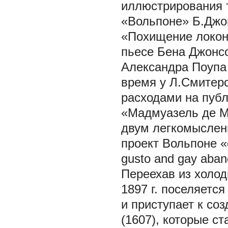
иллюстрирования т
«Вольпоне» Б.Джо
«Похищение локона
пьесе Бена Джонсо
Александра Поупа
время у Л.Смитер
расходами на публ
«Мадмуазель де М
двум легкомыслен
проект
Вольпоне
«
gusto and gay aba
Переехав из холод
1897 г. поселяется
и приступает к со
(1607), которые ст