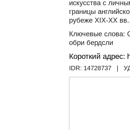
искусства с личны
границы английско
рубеже XIX-XX вв.
обри бердсли
Короткий адрес: h
IDR: 14728737
| У