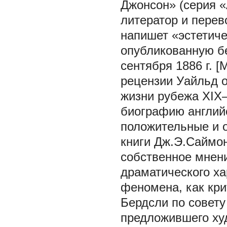
Джонсон» (серия «
литератор и перев
напишет «эстетич
опубликованную бе
сентября 1886 г. [
рецензии
Уайльд 
жизни рубежа XIX–
биографию
англий
положительные и 
книги Дж.Э.Саймон
собственное мнен
драматического ха
феномена, как кри
Бердсли по совету
предложившего худ