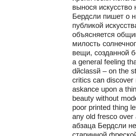
вынося искусство 
Бердсли пишет о 
публикой искусств
объясняется общим
милость солнечног
вещи, созданной бе
a general feeling tha
dйclassй – on the st
critics can discover
askance upon a thin
beauty without model
poor printed thing l
any old fresco over
абзаца Бердсли н
старинной фреской