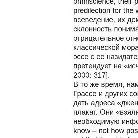
omniscience, their 
predilection for th
всеведение, их де
склонность понима
отрицательное отн
классической мора
эссе с ее назидат
претендует на «и
2000: 317].
В то же время, на
Грассе и других с
дать адреса «джен
плакат. Они «взял
необходимую информ
know – not how post