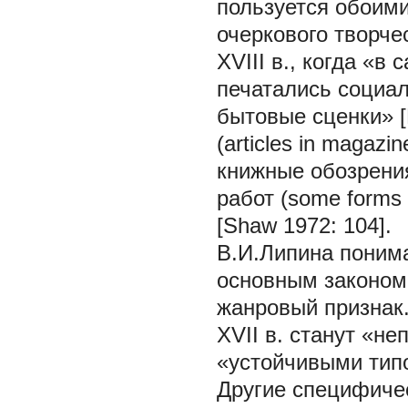
пользуется обоим
очеркового творче
XVIII в., когда «в
печатались социал
бытовые сценки» [
(articles in magazi
книжные обозрения
работ (some forms 
[Shaw 1972: 104].
В.И.Липина понима
основным законом
жанровый признак.
XVII в. станут «н
«устойчивыми типо
Другие специфичес