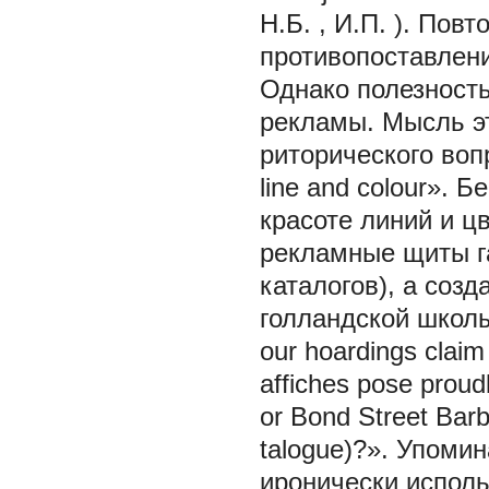
Н.Б.
,
И.П.
). Повт
противопоставлени
Однако полезность
рекламы. Мысль э
риторического вопро
line and colour».
красоте линий и ц
рекламные щиты га
каталогов), а соз
голландской школ
our hoardings claim 
affiches pose proud
or Bond Street Barb
talogue)?». Упоми
иронически исполь