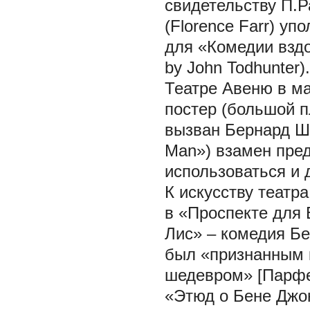
свидетельству П.Р
(Florence Farr) у
для «Комедии вздо
by John Todhunter
Театре Авеню в ма
постер
(большой п
вызван Бернард Шо
Man») взамен пре
использоваться и д
К искусству театр
в «Проспекте для
Лис» – комедия Бе
был «признанным к
шедевром» [Парфен
«Этюд о Бене Джо