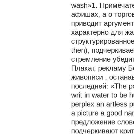
wash»1. Примечате
афишах, а о торго
приводит аргумент
характерно для ж
структурированно
then), подчеркива
стремление убедит
Плакат, рекламу 
живописи
, остана
последней: «The popu
writ in water to be h
perplex an artless 
a picture a good 
предложение слов
подчеркивают крит