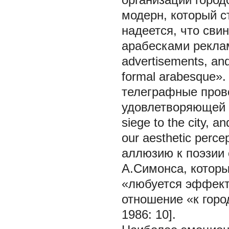
модерн, который с
надеется, что сви
арабесками рекламы
advertisements, and,
formal arabesque».
телеграфные пров
удовлетворяющей э
siege to the city, a
our aesthetic perc
аллюзию к поэзии 
А.Симонса, которы
«любуется эффекта
отношение «к горо
1986: 10].