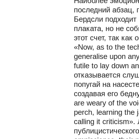
Наиболее эмоцион
последний абзац, 
Бердсли подходит 
плаката, но не со
этот счет, так ка
«Now, as to the techn
generalise upon any s
futile to lay down a
отказывается слуш
попугай на насест
создавая его бедн
are weary of the voi
perch, learning the
calling it criticis
публицистического