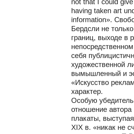
not that I could gi
having taken art und
information». Сво
Бердсли не только
границ, выходе в 
непосредственном
себя
публицистич
художественной лит
вымышленный и эс
«Искусство рекла
характер.
Особую убедитель
отношение автора
плакаты, выступая
XIX в. «никак не 