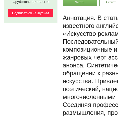
зарубежная филология
Читать
Скачать
Подписаться на Журнал
В стат
известного англий
«Искусство реклам
Последовательный
композиционные и
жанровых черт эсс
анонса. Синтетич
обращении к разн
искусства. Привле
поэтический, наци
многочисленными 
Соединяя професс
размышления, проп