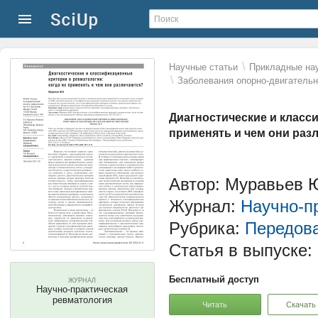
\
Научные статьи
Прикладные нау
\
Заболевания опорно-двигатель
Диагностические и класс
применять и чем они раз
Автор: Муравьев 
Журнал:
Научно-п
Рубрика:
Передов
Статья в выпуске:
Бесплатный доступ
ЖУРНАЛ
Научно-практическая
ревматология
Читать
Скачать