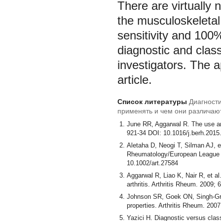
There are virtually 
the musculoskeleta
sensitivity and 100
diagnostic and classi
investigators. The ap
article.
Список литературы
Диагности
применять и чем они различаю
June RR, Aggarwal R. The use and
921-34 DOI: 10.1016/j.berh.2015
Aletaha D, Neogi T, Silman AJ, et
Rheumatology/European League Ag
10.1002/art.27584
Aggarwal R, Liao K, Nair R, et al.
arthritis. Arthritis Rheum. 2009;
Johnson SR, Goek ON, Singh-Grewa
properties. Arthritis Rheum. 200
Yazici H. Diagnostic versus class