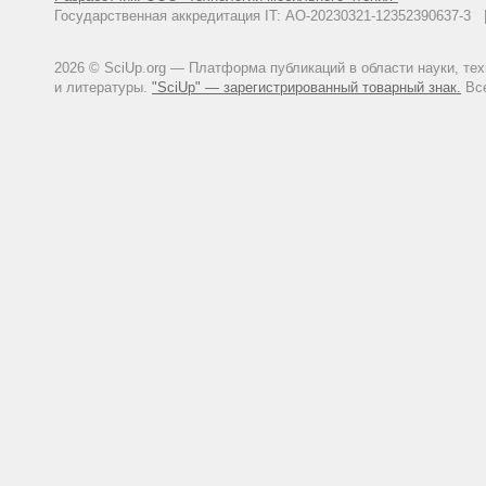
Rao JK, Allen NB, Pincus T. Limi
Государственная аккредитация IT: АО-20230321-12352390637-
diagnosis of vasculitis. Ann In
Fries JF, Siegel RC. Testing the 
2026 © SciUp.org — Платформа публикаций в области науки, те
10.1136/ard.32.2.171
и литературы.
"SciUp" — зарегистрированный товарный знак.
Все
Michet CJ Jr, McKenna CH, Elveb
diseases in Rochester, Minnesot
6196(12)60294-8
Peat G, Greig J, Wood L, et al. 
2005; 22(1): 96-102 DOI: 10.10
Ziswiler HR, Urech R, Balmer J, et
systemic sclerosis and associat
Behrens EM, Beukelman T, Gallo L,
from the Pennsylvania Systemic 
Craven A, Robson J, Ponte C, et 
Vasculitis (DCVAS). Clin Exper 
Dalbeth N, Fransen J, Jansen TL, 
52(10): 1748-53 DOI: 10.1093/r
Hunder GG. The use and misuse of
129(5): 417-8 DOI: 10.7326/000
Aggarwal R, Ringold S, Khanna D, 
(Hoboken). 2015; 67(7): 891-7 D