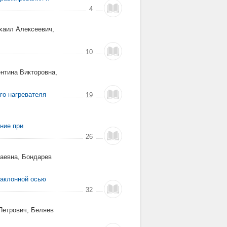
4
хаил Алексеевич,
10
нтина Викторовна,
го нагревателя
19
ние при
26
лаевна, Бондарев
наклонной осью
32
Петрович, Беляев