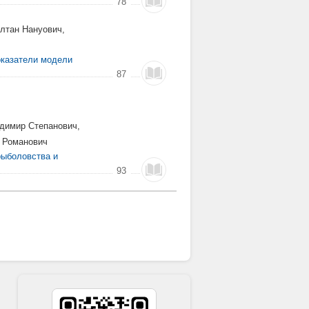
78
лтан Нануович,
оказатели модели
87
димир Степанович,
 Романович
рыболовства и
93