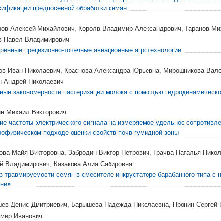
сификации предпосевной обработки семян
ов Алексей Михайлович, Королв Владимир Александрович, Таранов Ми
в Павел Владимирович
ренные прецизионно-точечные авиационные агротехнологии
ов Иван Николаевич, Краснова Александра Юрьевна, Мирошникова Вале
н Андрей Николаевич
ные закономерности пастеризации молока с помощью гидродинамическо
н Михаил Викторович
ие частоты электрического сигнала на измеряемое удельное сопротивле
рофизическом подходе оценки свойств почв гумидной зоны
ова Майя Викторовна, Забродин Виктор Петрович, Грачва Наталья Нико
й Владимирович, Казакова Алия Сабировна
з травмируемости семян в смесителе-инкрустаторе барабанного типа с 
ния
ев Денис Дмитриевич, Барышева Надежда Николаевна, Пронин Сергей 
мир Иванович