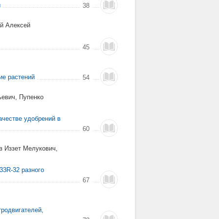
ы
38
й Алексей
45
ие растений
54
евич, Пупенко
ачестве удобрений в
60
 Иззет Мелукович,
33R-32 разного
67
тродвигателей,