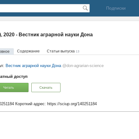
Подписки
1), 2020 - Вестник аграрной науки Дона
Содержание
Статьи выпуска
овное
13
ал:
Вестник аграрной науки Дона
@don-agrarian-science
атный доступ
Читать
Скачать
40251184
Короткий адрес:
https://sciup.org/140251184