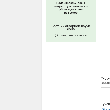
Подпишитесь, чтобы
получать уведомления о
публикации новых
выпусков
Вестник аграрной науки
Дона
@don-agrarian-science
Содер
Вестн
Сухан
Обосн