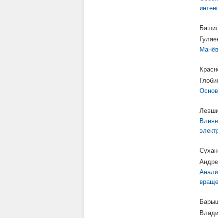
интен
Башил
Гуляе
Манёв
Красн
Глоби
Основ
Левши
Влиян
элект
Сухан
Андре
Анали
враще
Барыш
Влади