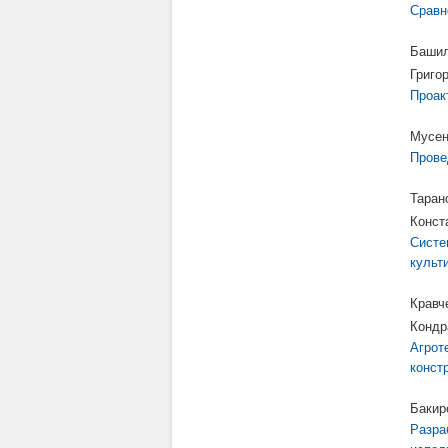
Сравн
Башил
Григо
Проак
Мусен
Прове
Таран
Конст
Систе
культ
Кравч
Кондр
Агрот
конст
Бакир
Разра