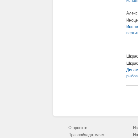
испол
Алекс
Иноце
Иссле
верти
Шкраб
Шкраб
Динам
рыбов
О проекте
Из
Правообладателям
На