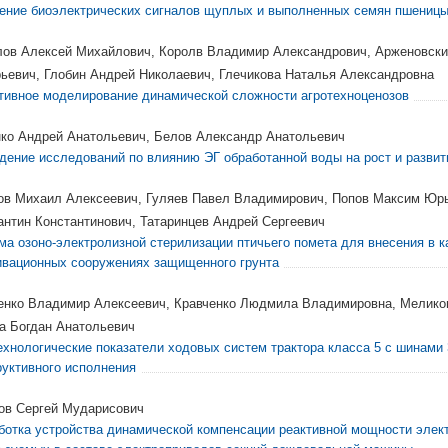
ение биоэлектрических сигналов щуплых и выполненных семян пшениц
ов Алексей Михайлович, Королв Владимир Александрович, Арженовски
рьевич, Глобин Андрей Николаевич, Глечикова Наталья Александровна
тивное моделирование динамической сложности агротехноценозов
ко Андрей Анатольевич, Белов Александр Анатольевич
дение исследований по влиянию ЭГ обработанной воды на рост и развит
ов Михаил Алексеевич, Гуляев Павел Владимирович, Попов Максим Юрь
антин Константинович, Татаринцев Андрей Сергеевич
ма озоно-электролизной стерилизации птичьего помета для внесения в к
ивационных сооружениях защищенного грунта
енко Владимир Алексеевич, Кравченко Людмила Владимировна, Меликов
а Богдан Анатольевич
ехнологические показатели ходовых систем трактора класса 5 с шинами 
руктивного исполнения
ов Сергей Мударисович
ботка устройства динамической компенсации реактивной мощности элек