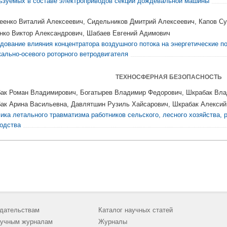
ьзуемых в составе электроприводов секций дождевальной машины
еенко Виталий Алексеевич, Сидельников Дмитрий Алексеевич, Капов Су
нко Виктор Александрович, Шабаев Евгений Адимович
дование влияния концентратора воздушного потока на энергетические п
кально-осевого роторного ветродвигателя
ТЕХНОСФЕРНАЯ БЕЗОПАСНОСТЬ
ак Роман Владимирович, Богатырев Владимир Федорович, Шкрабак Вла
ак Арина Васильевна, Давлятшин Рузиль Хайсарович, Шкрабак Алексий
ика летального травматизма работников сельского, лесного хозяйства, 
одства
дательствам
Каталог научных статей
учным журналам
Журналы