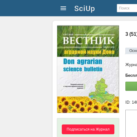
3 (5
Осн
Журн
Беспл
ID: 1
Подписаться на Журнал