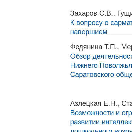
Захаров С.В., Гущ
К вопросу о сарма
навершием
Федянина Т.П., Ме
Обзор деятельнос
Нижнего Поволжья 
Саратовского общ
Азлецкая Е.Н., Ст
Возможности и огр
развитии интеллек
дошкольного возр