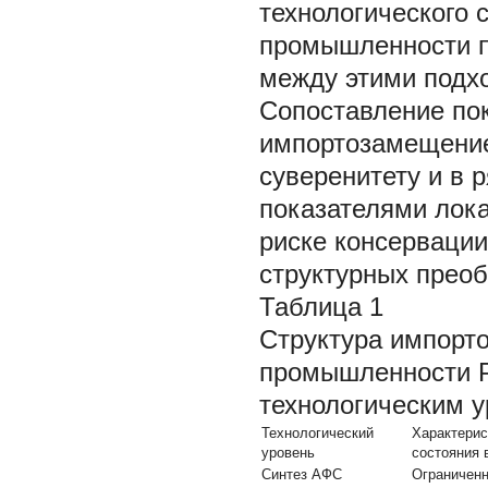
технологического 
промышленности п
между этими подхо
Сопоставление пок
импортозамещение
суверенитету и в
показателями лок
риске консервации
структурных преоб
Таблица 1
Структура импорт
промышленности Р
технологическим 
Технологический
Характерис
уровень
состояния 
Синтез АФС
Ограниченн