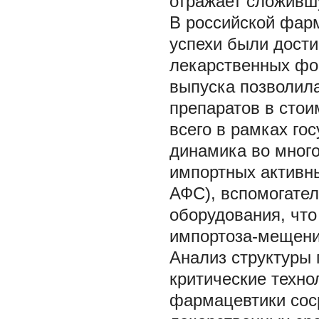
отражает сложившу
В российской фар
успехи были дости
лекарственных фо
выпуска позволил
препаратов в сто
всего в рамках гос
динамика во много
импортных активн
АФС), вспомогател
оборудования, что
импортоза-мещения
Анализ структуры 
критические техно
фармацевтики сос