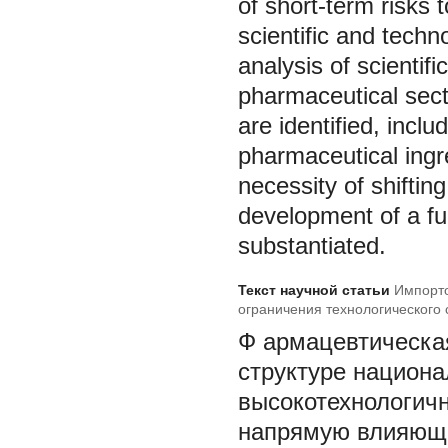
of short-term risks 
scientific and techn
analysis of scientifi
pharmaceutical secto
are identified, incl
pharmaceutical ingr
necessity of shifting
development of a ful
substantiated.
Текст научной статьи
Импорто
ограничения технологического 
Ф
армацевтическа
структуре национа
высокотехнологичн
напрямую влияюще