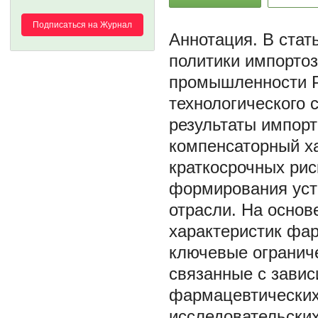
Подписаться на Журнал
В стат
политики импорто
промышленности Р
технологического 
результаты импор
компенсаторный х
краткосрочных рис
формирования уст
отрасли. На основ
характеристик фа
ключевые ограниче
связанные с завис
фармацевтических
исследовательски