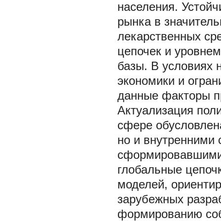
населения. Устой
рынка в значитель
лекарственных ср
цепочек и уровнем
базы. В условиях
экономики и огран
данные факторы п
Актуализация пол
сфере обусловлен
но и внутренними
сформировавшимис
глобальные цепоч
моделей, ориенти
зарубежных разраб
формированию соб