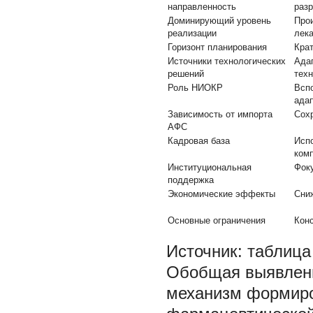
направленность
раз
Доминирующий уровень
Прои
реализации
лек
Горизонт планирования
Крат
Источники технологических
Ада
решений
тех
Роль НИОКР
Всп
ада
Зависимость от импорта
Сох
АФС
Кадровая база
Исп
ком
Институциональная
Фоку
поддержка
Экономические эффекты
Сниж
Основные ограничения
Кон
Источник:
таблица 
Обобщая выявленн
механизм формиро