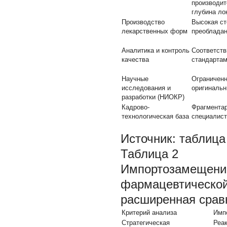
производит
глубина ло
Производство
Высокая ст
лекарственных форм
преобладан
Аналитика и контроль
Соответст
качества
стандартам
Научные
Ограниченн
исследования и
оригинальн
разработки (НИОКР)
Кадрово-
Фрагментар
технологическая база
специалист
Источник:
таблица 
Таблица 2
Импортозамещение
фармацевтической
расширенная срав
Критерий анализа
Имп
Стратегическая
Реак