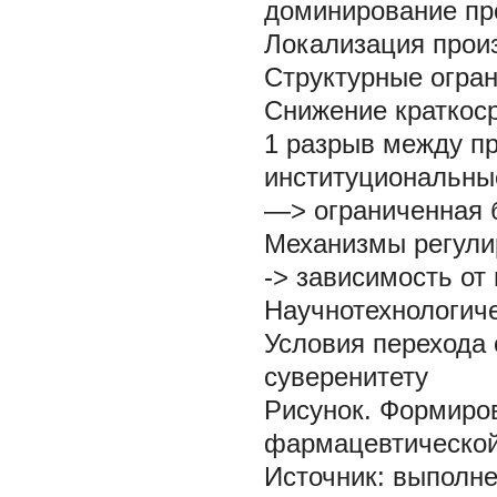
доминирование пр
Локализация прои
Структурные огран
Снижение краткос
1 разрыв между п
институциональны
—> ограниченная 
Механизмы регулир
-> зависимость от
Научнотехнологиче
Условия перехода
суверенитету
Рисунок. Формиров
фармацевтическо
Источник:
выполнен