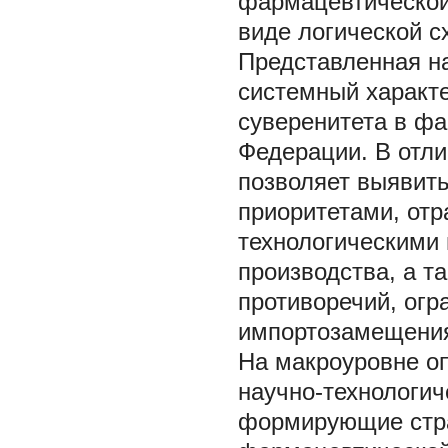
фармацевтической
виде логической с
Представленная н
системный характ
суверенитета в ф
Федерации. В отли
позволяет выявит
приоритетами, отр
технологическими
производства, а т
противоречий, ог
импортозамещени
На макроуровне о
научно-технологи
формирующие стра