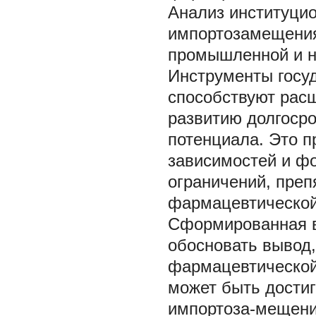
Анализ институци
импортозамещения
промышленной и н
Инструменты госу
способствуют рас
развитию долгосро
потенциала. Это п
зависимостей и ф
ограничений, пре
фармацевтическо
Сформированная в
обосновать вывод,
фармацевтической
может быть достиг
импортоза-мещени