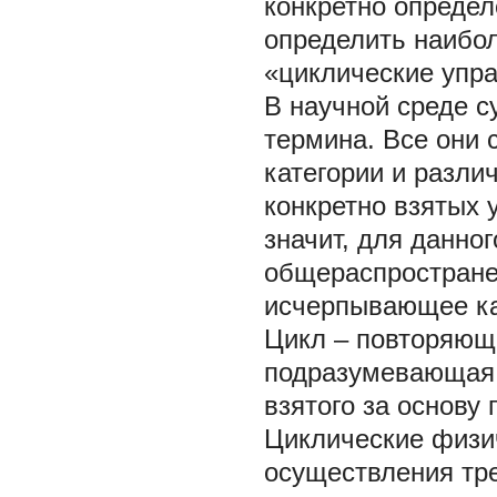
конкретно определ
определить наибо
«циклические упр
В научной среде с
термина. Все они 
категории и разли
конкретно взятых 
значит, для данно
общераспространен
исчерпывающее ка
Цикл – повторяюща
подразумевающая 
взятого за основу 
Циклические физи
осуществления тр