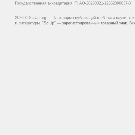
Государственная аккредитация IT: АО-20230321-12352390637-
2026 © SciUp.org — Платформа публикаций в области науки, те
и литературы.
"SciUp" — зарегистрированный товарный знак.
Все