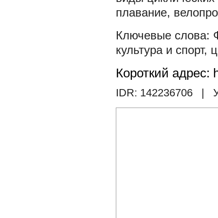
плавание, велопро
культура и спорт
,
ц
Короткий адрес: h
IDR: 142236706
| У