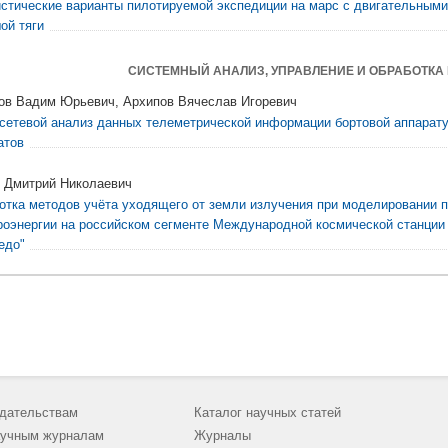
стические варианты пилотируемой экспедиции на марс с двигательными
ой тяги
СИСТЕМНЫЙ АНАЛИЗ, УПРАВЛЕНИЕ И ОБРАБОТК
ов Вадим Юрьевич, Архипов Вячеслав Игоревич
сетевой анализ данных телеметрической информации бортовой аппарат
атов
 Дмитрий Николаевич
отка методов учёта уходящего от земли излучения при моделировании 
роэнергии на российском сегменте Международной космической станции
едо"
дательствам
Каталог научных статей
учным журналам
Журналы