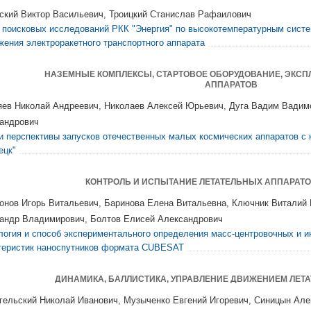
ский Виктор Васильевич, Троицкий Станислав Рафаилович
 поисковых исследований РКК "Энергия" по высокотемпературным сист
жения электроракетного транспортного аппарата
НАЗЕМНЫЕ КОМПЛЕКСЫ, СТАРТОВОЕ ОБОРУДОВАНИЕ, ЭКСП
АППАРАТОВ
ев Николай Андреевич, Николаев Алексей Юрьевич, Дуга Вадим Вадим
андрович
и перспективы запусков отечественных малых космических аппаратов с
ецк"
КОНТРОЛЬ И ИСПЫТАНИЕ ЛЕТАТЕЛЬНЫХ АППАРАТО
онов Игорь Витальевич, Баринова Елена Витальевна, Ключник Виталий 
андр Владимирович, Болтов Eлисей Александрович
логия и способ экспериментального определения масс-центровочных и 
теристик наноспутников формата CUBESAT
ДИНАМИКА, БАЛЛИСТИКА, УПРАВЛЕНИЕ ДВИЖЕНИЕМ ЛЕТ
гельский Николай Иванович, Музыченко Евгений Игоревич, Синицын Ал