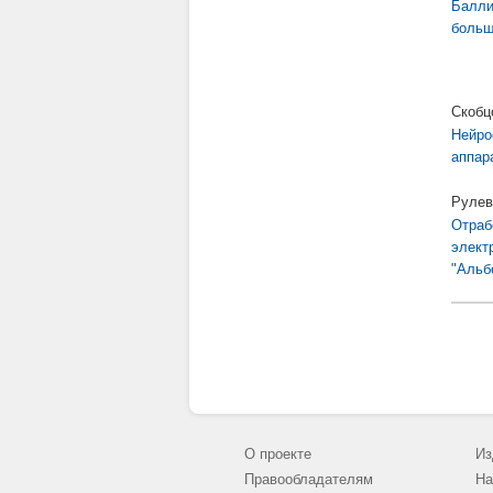
Балли
больш
Скобц
Нейро
аппар
Рулев
Отраб
элект
"Альб
О проекте
Из
Правообладателям
На