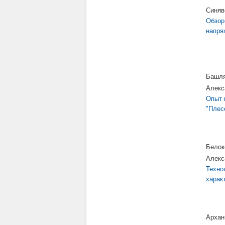
Синяв
Обзор
напря
Башля
Алекс
Опыт 
"Плес
Белок
Алекс
Техно
харак
Архан