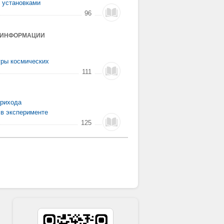
 установками
96
А ИНФОРМАЦИИ
уры космических
111
прихода
 в эксперименте
125