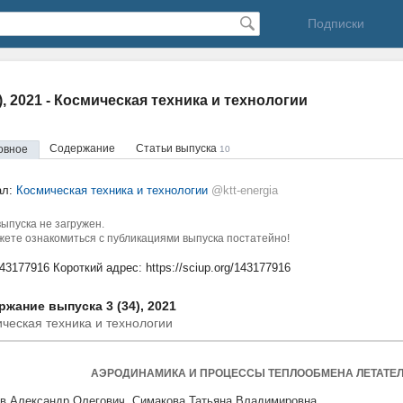
Подписки
4), 2021 - Космическая техника и технологии
Содержание
Статьи выпуска
овное
10
ал:
Космическая техника и технологии
@ktt-energia
ыпуска не загружен.
ете ознакомиться с публикациями выпуска постатейно!
143177916
Короткий адрес:
https://sciup.org/143177916
жание выпуска 3 (34), 2021
ческая техника и технологии
АЭРОДИНАМИКА И ПРОЦЕССЫ ТЕПЛООБМЕНА ЛЕТАТЕ
в Александр Олегович, Симакова Татьяна Владимировна