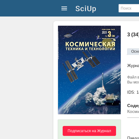
3 (3
Осн
Журн
Файл в
Вы мож
IDS: 
Содер
Косми
Подписаться на Журнал
Павло