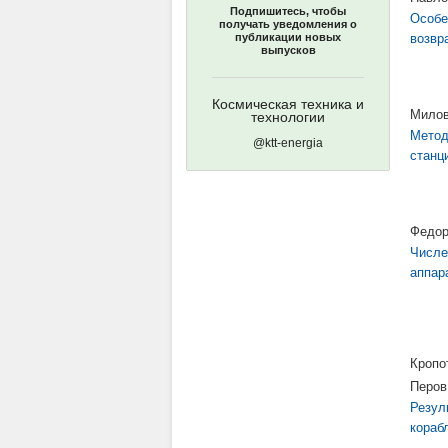
Подпишитесь, чтобы
Особе
получать уведомления о
публикации новых
возвр
выпусков
Космическая техника и
Милов
технологии
Метод
@ktt-energia
станц
Федор
Числе
аппар
Кропо
Перов
Резул
кораб