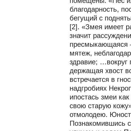
помещены: «Пес ил
благодарность, по
бегущий с подняты
[2]. «Змея имеет 
значит рассуждени
пресмыкающаяся – 
мятеж, неблагодар
здравие; …вокруг 
держащая хвост во
встречается в гно
надгробиях Некро
ипостась змеи ка
свою старую кожу»
отмолодею. Юность
Познакомившись с