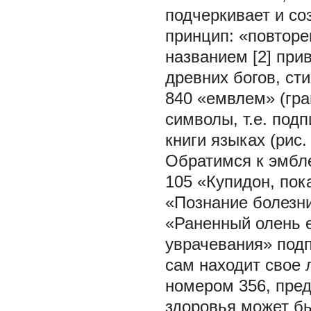
подчеркивает и со
принцип: «повторе
названием [2] пр
древних богов, сти
840 «емвлем» (гра
символы, т.е. под
книги языках (рис. 
Обратимся к эмбл
105 «Купидон, пок
«Познание болезн
«Раненный олень е
уврачевания» подп
сам находит свое 
номером 356, пре
здоровья может бы