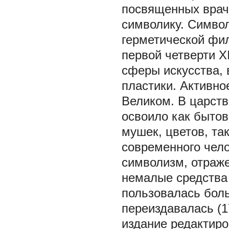
посвященных врач
символику. Символ
герметической фи
первой четверти X
сферы искусства, 
пластики. Активно
Великом. В царст
освоило как бытов
мушек, цветов, та
современного чело
символизм, отраже
немалые средства 
пользовалась бол
переиздавалась (17
издание редактиро