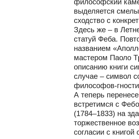
философский камен
выделяется смелы
сходство с конкре
Здесь же – в Летн
статуй Феба. Повт
названием «Аполл
мастером Паоло Тр
описанию книги си
случае – символ с
философов-гности
А теперь перенесе
встретимся с Феб
(1784–1833) на зд
торжественное воз
согласии с книгой