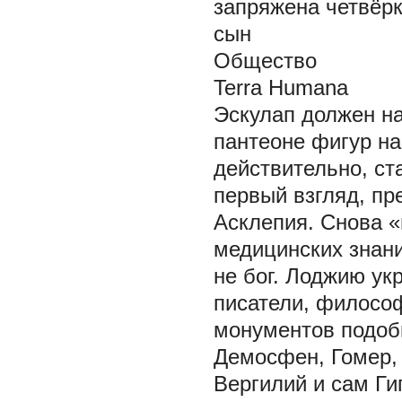
запряжена четвёрк
сын
Общество
Terra Humana
Эскулап должен на
пантеоне фигур н
действительно, ст
первый взгляд, п
Асклепия. Снова «
медицинских знани
не бог. Лоджию ук
писатели, филосо
монументов подоб
Демосфен, Гомер, 
Вергилий и сам Гип