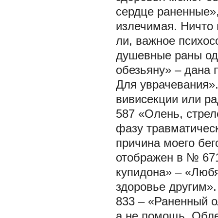
сердце раненные»,
излечимая. Ничто 
ли, важное психос
душевные раны од
обезьяну» – дана 
Для уврачевания».
вивисекции или р
587 «Олень, стрел
фазу травматическ
причина моего бег
отображен в № 671
купидона» – «Люб
здоровье другим».
833 – «Раненный о
а не помощь. Обле