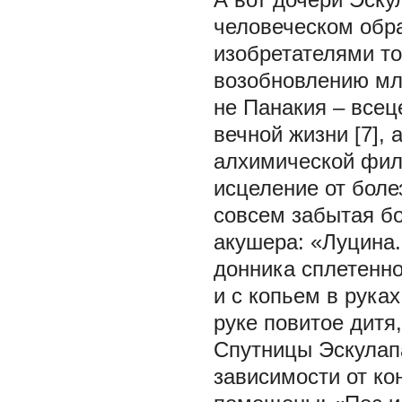
человеческом обра
изобретателями тог
возобновлению мла
не Панакия – всец
вечной жизни [7],
алхимической фил
исцеление от бол
совсем забытая бо
акушера: «Луцина.
донника сплетенно
и с копьем в рука
руке повитое дитя,
Спутницы Эскулапа
зависимости от ко