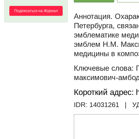
Подписаться на Журнал
Охарак
Петербурга, связа
эмблематике медиц
эмблем Н.М. Макс
медицины в компо
максимович-амбо
Короткий адрес: h
IDR: 14031261
| У