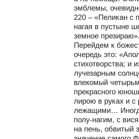
эмблемы, очевидно
220 – «Пеликан с 
нагая в пустыне 
земное презираю»
Перейдем к божес
очередь это: «Апо
стихотворства; и 
лучезарным солнц
влекомый четырьм
прекрасного юноши
лирою в руках и с
лежащими… Иногда
полу-нагим, с ви
на пень, обвитый 
значение самого Ф