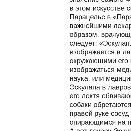
в этом искусстве 
Парацельс в «Пара
важнейшими лекар
образом, врачующу
следует: «Эскулап
изображается в ла
окружающими его 
изображаться меди
наука, или медици
Эскулапа в лавров
его локтя обвивающ
собаки
обретаются
правой руке сосуд
опирающимся на па
А вот дочери Эску