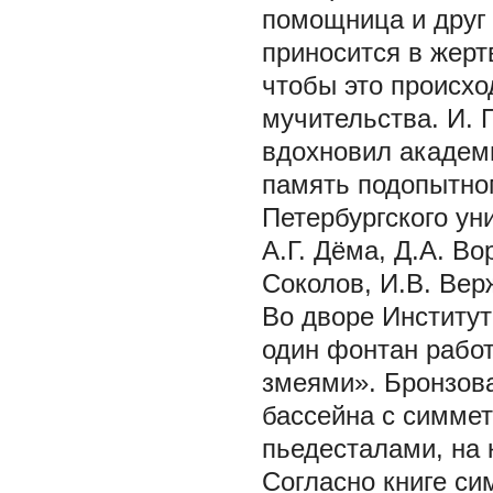
помощница и друг 
приносится в жерт
чтобы это происхо
мучительства. И. 
вдохновил академи
память подопытному
Петербургского ун
А.Г. Дёма, Д.А. В
Соколов, И.В. Вер
Во дворе Институ
один фонтан работ
змеями». Бронзова
бассейна с симме
пьедесталами, на 
Согласно книге си