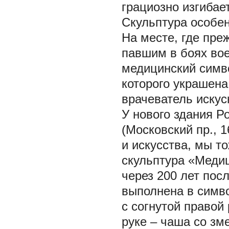
грациозно изгибае
Скульптура особе
На месте, где пре
павшим в боях во
медицинский симво
которого украшена
врачеватель искусн
У нового здания Р
(Московский пр., 
и искусства, мы то
скульптура «Медиц
через 200 лет пос
выполнена в симв
с согнутой правой
руке – чаша со зме