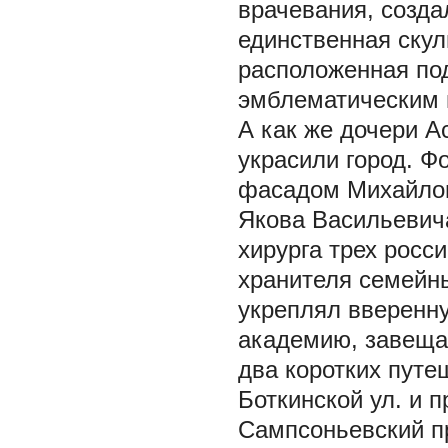
врачевания, созда
единственная скул
расположенная по
эмблематическим 
А как же дочери А
украсили город. Фо
фасадом Михайлов
Якова Васильевича
хирурга трех росс
хранителя семейн
укреплял вверенн
академию, завещав
два коротких путеш
Боткинской ул. и 
Сампсоньевский пр