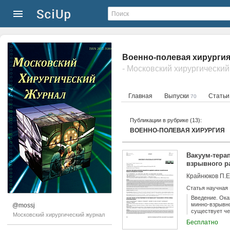
Военно-полевая хирургия
- Московский хирургически
Главная
Выпуски
Стать
70
Публикации в рубрике (13):
ВОЕННО-ПОЛЕВАЯ ХИРУРГИЯ
Вакуум-тера
взрывного р
Крайнюков П.Е.
Статья научная
Введение. Ока
минно-взрывно
@mossj
существует че
Московский хирургический журнал
дефекта. На к
Бесплатно
обширным дефе