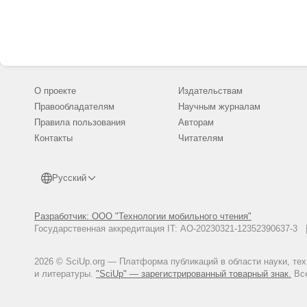
вооруженных ко
Луганской Нар
период провед
человек, женщ
анатомическую
повреждения г
разделить на 
ранения наруж
анатомическую
представленно
О проекте
Издательствам
тяжелым ранен
Правообладателям
Научным журналам
Правила пользования
Авторам
Контакты
Читателям
Русский
Разработчик: ООО "Технологии мобильного чтения"
Государственная аккредитация IT: АО-20230321-12352390637-
2026 © SciUp.org — Платформа публикаций в области науки, те
и литературы.
"SciUp" — зарегистрированный товарный знак.
Все