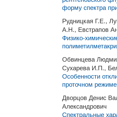
форму спектра при
Рудницкая Г.Е., Л
А.Н., Евстрапов А
Физико-химически
полиметилметакри
Обвинцева Людмил
Сухарева И.П., Бел
Особенности откли
проточном режиме
Дворцов Денис Ва
Александрович
Спектральные хар