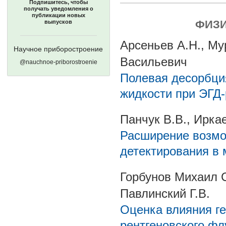
Подпишитесь, чтобы
получать уведомления о
публикации новых
ФИЗИ
выпусков
Арсеньев А.Н., Му
Научное приборостроение
Васильевич
@nauchnoe-priborostroenie
Полевая десорбция
жидкости при ЭГД
Панчук В.В., Ирка
Расширение возмо
детектирования в 
Горбунов Михаил С
Павлинский Г.В.
Оценка влияния г
рентгеновского фл