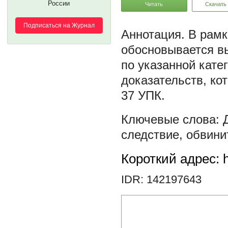
России
Читать
Скачать
Подписаться на Журнал
В рамк
обосновывается вы
по указанной кате
доказательств, ко
37 УПК.
следствие
,
обвини
Короткий адрес: h
IDR: 142197643