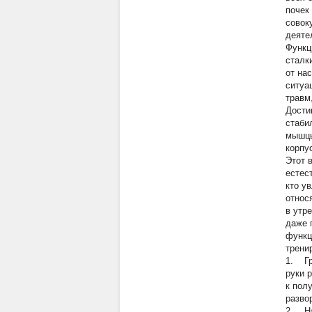
почек
совок
деяте
Функц
сталк
от на
ситуа
травм
Дости
стаби
мышцы
корпу
Этот 
естес
кто у
относ
в утр
даже 
функц
трени
1. Гр
руки 
к пол
разво
2. На