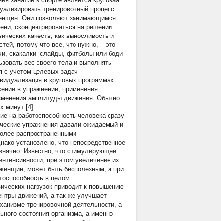
ия занятий в спорте является круговая
дуализировать тренировочный процесс
женщин. Они позволяют занимающимся
ени, сконцентрироваться на решении
ических качеств, как выносливость и
ей, потому что все, что нужно, – это
чи, скакалки, слайды, фитболы или боди-
зовать вес своего тела и выполнять
я с учетом целевых задач
ивидуализация в круговых программах
жение в упражнении, применения
изменения амплитуды движения. Обычно
х минут [4].
ие на работоспособность человека сразу
зические упражнения давали ожидаемый и
более распространенными
нако установлено, что непосредственное
значно. Известно, что стимулирующее
интенсивности, при этом увеличение их
 женщин, может быть бесполезным, а при
тоспособность в целом.
ических нагрузок приводит к повышению
нтры движений, а так же улучшает
еханизме тренировочной деятельности, а
ьного состояния организма, а именно –