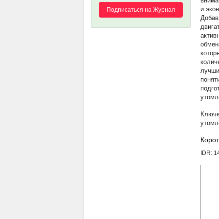
внима
и эко
Подписаться на Журнал
Добав
двига
актив
обмен
котор
колич
лучши
понят
подго
утомл
утомл
Корот
IDR: 