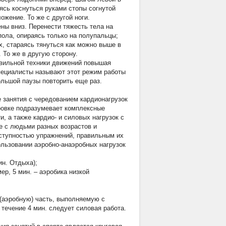
ясь коснуться руками стопы согнутой
ожение. То же с другой ноги.
ны вниз. Перенести тяжесть тела на
 пола, опираясь только на полупальцы;
х, стараясь тянуться как можно выше в
 То же в другую сторону.
авильной техники движений повышая
пециалисты называют этот режим работы
льшой паузы повторить еще раз.
занятия с чередованием кардионагрузок
ровке подразумевает комплексные
, а также кардио- и силовых нагрузок с
е с людьми разных возрастов и
оступностью упражнений, правильным их
ользовании аэробно-анаэробных нагрузок
ин. Отдыха);
р, 5 мин. – аэробика низкой
(аэробную) часть, выполняемую с
течение 4 мин. следует силовая работа.