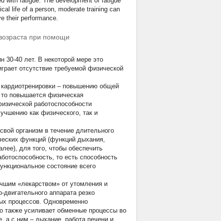
d with fatigue. The development of fatigue
ical life of a person, moderate training can
e their performance.
возраста при помощи
 30-40 лет. В некоторой мере это
играет отсутствие требуемой физической
 кардиотренировки – повышению общей
, то повышается физическая
физической работоспособности
учшению как физического, так и
свой организм в течение длительного
ческих функций (функций дыхания,
лее), для того, чтобы обеспечить
ботоспособность, то есть способность
функциональное состояние всего
учшим «лекарством» от утомления и
-двигательного аппарата резко
ных процессов. Одновременно
о также усиливает обменные процессы во
, а с ним – дыхание, работа печени и