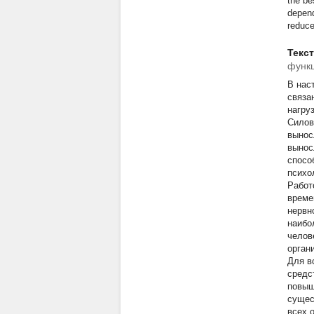
the be
depend
reduce
Текс
функц
В нас
связа
нагруз
Силов
вынос
вынос
спосо
психо
Работ
време
нервн
наибо
челов
орган
Для в
средс
повыш
сущес
всех 