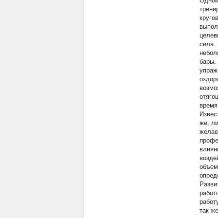
Одной
трени
круго
выпол
целев
сила.
небол
бары.
упраж
оздор
возмо
отяго
время
Извес
же, л
желае
профе
влиян
возде
объем
опред
Разви
работ
работ
так ж