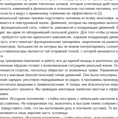
 по выведению из крови токсичных шлаков, которые угнетающе действуют
упность изменений в физическом и психическом состоянии человека, кот
льности и ведут к временному снижению ее эффективности [1].
иональный тренинг призван подготовить человека ко всему многообра- з
ивается в повседневной жизни. Движения, которые мы ежедневно выполн
с функциональной силы, гибкости, равновесия и координации движений. 
ция: мы идем по обледеневшей скользкой дороге. Для того чтобы успешн
, требуются чувство идеального равновесия, хорошая координация движ
гнуть этого помогает функциональная тренировка, нацеленная на разви
лизаторов, большинство из которых мы не можем контролировать сознат
-стабилизаторы являются той отправной точкой, с которой начинается 
са.
вид тренировки вовлекает в работу все до единой мышцы в различных 
твенным образом готовит к всевозможным ситуациям реальной жизни. Он
влекается спортом, поскольку оберегает от возможных травм. Упражнени
ятся к маховым (баллистическим) типам движений. Они были популярны в
енние зарядки, регулярно передаваемые по радио, в программы производ
посчитали вредными и травмоопасными. А теперь они благополучно верн
ионального тренинга. Мы приведем некоторые наиболее простые и эффе
ровки.
ебля. Исходное положение – стойка ноги врозь с небольшим наклоном вп
расслаблены. Не поворачивая таз, выполнить в быстром темпе сгибание о
у (представить себе, что мы вытягиваем руку в плечевом суставе). То же
рачивается лишь верхняя часть туловища
клоны вперед. Исходное положение – стойка ноги врозь, руки подняты 