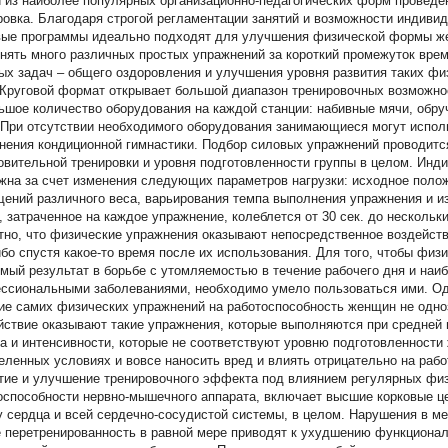
 из наиболее популярных организационно-педагогических форм проведен
ровка. Благодаря строгой регламентации занятий и возможности индиви
вые программы идеально подходят для улучшения физической формы 
нять много различных простых упражнений за короткий промежуток врем
ых задач – общего оздоровления и улучшения уровня развития таких физ
 Круговой формат открывает большой диапазон тренировочных возможност
ьшое количество оборудования на каждой станции: набивные мячи, обру
 При отсутствии необходимого оборудования занимающиеся могут исполь
нения кондиционной гимнастики. Подбор силовых упражнений проводитс
овительной тренировки и уровня подготовленности группы в целом. Инд
жна за счет изменения следующих параметров нагрузки: исходное поло
щений различного веса, варьирования темпа выполнения упражнения и 
, затраченное на каждое упражнение, колеблется от 30 сек. до нескольки
тно, что физические упражнения оказывают непосредственное воздейств
ибо спустя какое-то время после их использования. Для того, чтобы фи
мый результат в борьбе с утомляемостью в течение рабочего дня и наи
ссиональными заболеваниями, необходимо умело пользоваться ими. Од
ие самих физических упражнений на работоспособность женщин не одно
йствие оказывают такие упражнения, которые выполняются при средней 
а и интенсивности, которые не соответствуют уровню подготовленности
еленных условиях и вовсе наносить вред и влиять отрицательно на рабо
тие и улучшение тренировочного эффекта под влиянием регулярных физ
оспособности нервно-мышечного аппарата, включает высшие корковые це
у сердца и всей сердечно-сосудистой системы, в целом. Нарушения в м
е перетренированность в равной мере приводят к ухудшению функционал