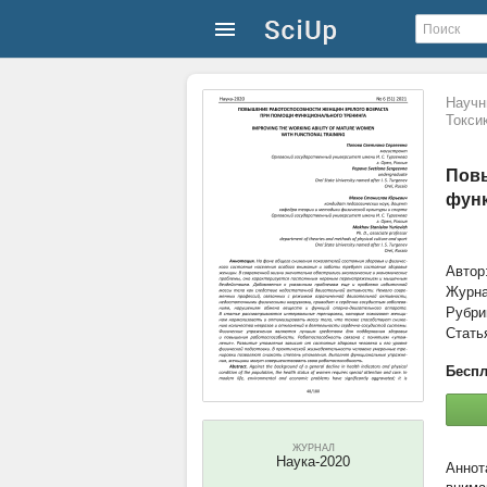
Научн
Токси
Повы
функ
Автор
Журн
Рубри
Стать
Беспл
ЖУРНАЛ
Наука-2020