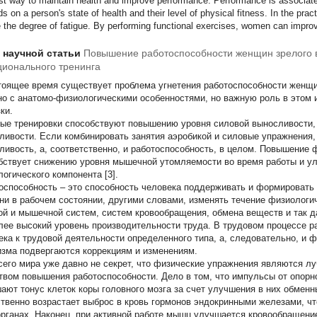
st way to maintain health and improve performance. Performance is associate
s on a person's state of health and their level of physical fitness. In the pract
 the degree of fatigue. By performing functional exercises, women can improv
т научной статьи
Повышение работоспособности женщин зрелого 
ионального тренинга
тоящее время существует проблема угнетения работоспособности женщин
но с анатомо-физиологическими особенностями, но важную роль в этом 
ки.
ые тренировки способствуют повышению уровня силовой выносливости,
ливости. Если комбинировать занятия аэробикой и силовые упражнения
ливость, а, соответственно, и работоспособность, в целом. Повышение 
бствует снижению уровня мышечной утомляемости во время работы и ул
логического компонента [3].
оспособность – это способность человека поддерживать и формировать 
ни в рабочем состоянии, другими словами, изменять течение физиологи
ой и мышечной систем, систем кровообращения, обмена веществ и так да
лее высокий уровень производительности труда. В трудовом процессе ра
ека к трудовой деятельности определенного типа, а, следовательно, и 
изма подвергаются коррекциям и изменениям.
сего мира уже давно не секрет, что физические упражнения являются л
твом повышения работоспособности. Дело в том, что импульсы от опорно
ают тонус клеток коры головного мозга за счет улучшения в них обмен
твенно возрастает выброс в кровь гормонов эндокринными железами, чт
органах. Наконец, при активной работе мышц улучшается кровообращение