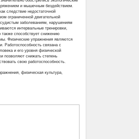
 значительно обострились экологические
апряжением и мышечным бездействием.
как следствие недостаточной
мом ограниченной двигательной
сосудистым заболеваниям, нарушениям
риваются интервальные тренировки,
о также способствует снижению
емы. Физические упражнения являются
. Работоспособность связана с
ловека и его уровня физической
ки позволяют снижать степень
твовать свою работоспособность.
пражнения
,
физическая культура
,