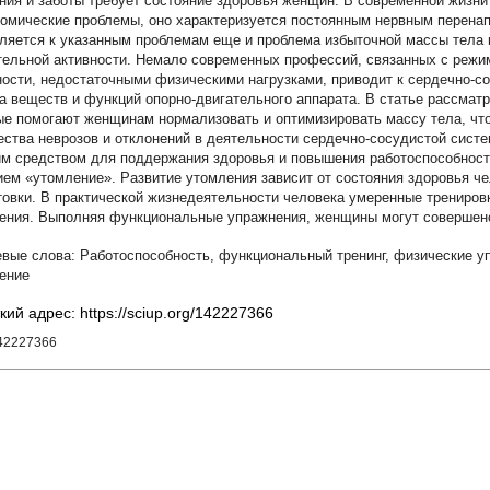
ния и заботы требует состояние здоровья женщин. В современной жизни
номические проблемы, оно характеризуется постоянным нервным перен
ляется к указанным проблемам еще и проблема избыточной массы тела 
тельной активности. Немало современных профессий, связанных с режи
ности, недостаточными физическими нагрузками, приводит к сердечно-
а веществ и функций опорно-двигательного аппарата. В статье рассмат
ые помогают женщинам нормализовать и оптимизировать массу тела, чт
ества неврозов и отклонений в деятельности сердечно-сосудистой сист
м средством для поддержания здоровья и повышения работоспособности
ием «утомление». Развитие утомления зависит от состояния здоровья че
товки. В практической жизнедеятельности человека умеренные трениров
ения. Выполняя функциональные упражнения, женщины могут совершенс
Работоспособность
,
функциональный тренинг
,
физические у
ение
кий адрес: https://sciup.org/142227366
142227366