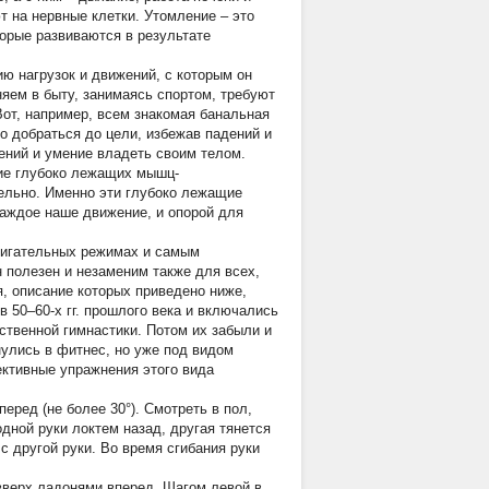
 на нервные клетки. Утомление – это
орые развиваются в результате
ию нагрузок и движений, с которым он
яем в быту, занимаясь спортом, требуют
Вот, например, всем знакомая банальная
о добраться до цели, избежав падений и
ений и умение владеть своим телом.
тие глубоко лежащих мышц-
ельно. Именно эти глубоко лежащие
каждое наше движение, и опорой для
двигательных режимах и самым
 полезен и незаменим также для всех,
я, описание которых приведено ниже,
 50–60-х гг. прошлого века и включались
ственной гимнастики. Потом их забыли и
улись в фитнес, но уже под видом
ктивные упражнения этого вида
еред (не более 30°). Смотреть в пол,
дной руки локтем назад, другая тянется
 с другой руки. Во время сгибания руки
вверх ладонями вперед. Шагом левой в