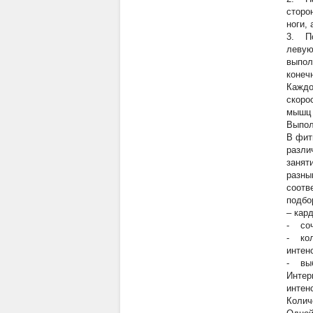
сторо
ноги,
3. По
левую
выпол
конеч
Каждо
скоро
мышц 
Выпол
В фит
разли
занят
разны
соотв
подбо
– кар
-
соче
-
коли
интенс
-
выбо
Интер
интен
Колич