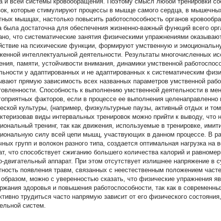
а и всей системы кровообращения. Поэтому смысл любой тренировки сос
зок, которые стимулируют процессы в мышце самого сердца, в мышечных
тных мышцах, настолько повысить работоспособность органов кровообр
а была достаточна для обеспечения жизненно-важный функций всего орга
ано, что систематические занятия физическими упражнениями оказыва
йствие на психические функции, формируют умственную и эмоциональн
женной интеллектуальной деятельности. Результаты многочисленных ис
ния, памяти, устойчивости внимания, динамики умственной работоспос
льности у адаптированных и не адаптированных к систематическим физ
ывают прямую зависимость всех названных параметров умственной рабо
товленности. Способность к выполнению умственной деятельности в ме
гоприятных факторов, если в процессе ее выполнения целенаправленно
еской культуры, (например, физкультурные паузы, активный отдых и том
ктеризовав виды интервальных тренировок можно прийти к выводу, что
иональный тренинг, так как движения, используемые в тренировке, ими
иональную силу всей цепи мышц, участвующих в данном процессе. В ра
ных групп и волокон разного типа, создается оптимальная нагрузка на 
ат, что способствует сжиганию большего количества калорий и равноме
о-двигательный аппарат. При этом отсутствует излишнее напряжение в с
тность появления травм, связанных с неестественным положением часте
 образом, можно с уверенностью сказать, что физические упражнения 
ржания здоровья и повышения работоспособности, так как в современны
тивно трудиться часто напрямую зависит от его физического состояния
ельной систем.