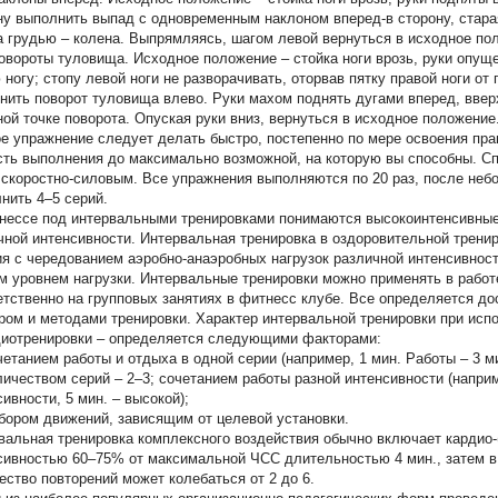
ну выполнить выпад с одновременным наклоном вперед-в сторону, стара
 а грудью – колена. Выпрямляясь, шагом левой вернуться в исходное пол
вороты туловища. Исходное положение – стойка ноги врозь, руки опуще
 ногу; стопу левой ноги не разворачивать, оторвав пятку правой ноги от
нить поворот туловища влево. Руки махом поднять дугами вперед, ввер
ной точке поворота. Опуская руки вниз, вернуться в исходное положение.
е упражнение следует делать быстро, постепенно по мере освоения пр
сть выполнения до максимально возможной, на которую вы способны. С
скоростно-силовым. Все упражнения выполняются по 20 раз, после небо
нить 4–5 серий.
нессе под интервальными тренировками понимаются высокоинтенсивные 
чной интенсивности. Интервальная тренировка в оздоровительной трени
ия с чередованием аэробно-анаэробных нагрузок различной интенсивности
м уровнем нагрузки. Интервальные тренировки можно применять в работ
етственно на групповых занятиях в фитнесс клубе. Все определяется д
ром и методами тренировки. Характер интервальной тренировки при исп
диотренировки – определяется следующими факторами:
танием работы и отдыха в одной серии (например, 1 мин. Работы – 3 м
чеством серий – 2–3; сочетанием работы разной интенсивности (наприме
ивности, 5 мин. – высокой);
ром движений, зависящим от целевой установки.
вальная тренировка комплексного воздействия обычно включает кардио-
сивностью 60–75% от максимальной ЧСС длительностью 4 мин., затем в 
ество повторений может колебаться от 2 до 6.