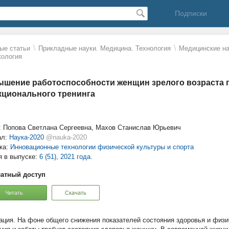
Подписки
\
\
ые статьи
Прикладные науки. Медицина. Технология
Mедицинские на
кология
шение работоспособности женщин зрелого возраста
ционального тренинга
: Попова Светлана Сергеевна, Махов Станислав Юрьевич
ал:
Наука-2020
@nauka-2020
ка:
Инновационные технологии физической культуры и спорта
я в выпуске:
6 (51), 2021 года.
атный доступ
Читать
Скачать
На фоне общего снижения показателей состояния здоровья и физи