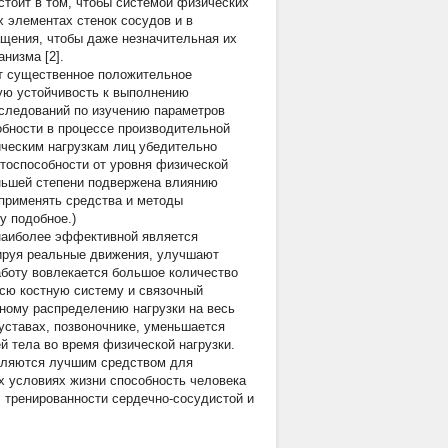
тоит в том, чтобы системой физических
 элементах стенок сосудов и в
ащения, чтобы даже незначительная их
низма [2].
ют существенное положительное
ую устойчивость к выполнению
следований по изучению параметров
обности в процессе производительной
ическим нагрузкам лиц убедительно
тоспособности от уровня физической
ньшей степени подвержена влиянию
 применять средства и методы
у подобное.)
 наиболее эффективной является
тируя реальные движения, улучшают
боту вовлекается большое количество
всю костную систему и связочный
рному распределению нагрузки на весь
уставах, позвоночнике, уменьшается
й тела во время физической нагрузки.
являются лучшим средством для
х условиях жизни способность человека
, тренированности сердечно-сосудистой и