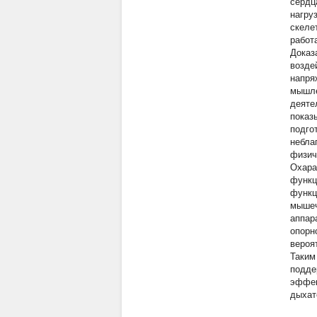
сердц
нагру
скеле
работ
Доказ
возде
напря
мышле
деяте
показ
подго
небла
физич
Охара
функц
функц
мышеч
аппар
опорн
вероя
Таким
подде
эффек
дыхат