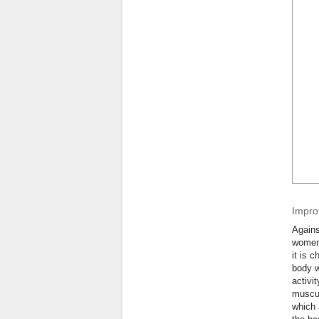
Improv
Agains
women 
it is 
body w
activi
muscul
which 