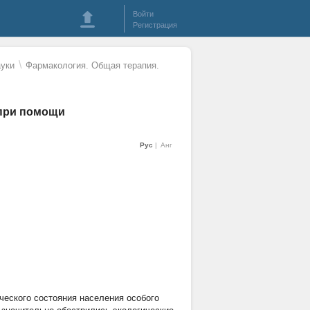
Войти
Регистрация
\
уки
Фармакология. Общая терапия.
 при помощи
Рус
Анг
ческого состояния населения особого