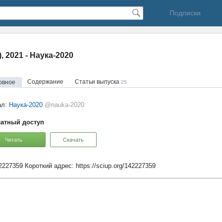
Подписки
), 2021 - Наука-2020
Содержание
Статьи выпуска
овное
25
ал:
Наука-2020
@nauka-2020
атный доступ
Читать
Скачать
42227359
Короткий адрес:
https://sciup.org/142227359