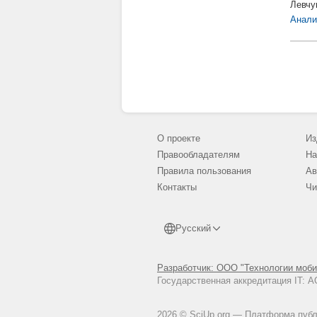
Левчу
Анали
О проекте
Из
Правообладателям
На
Правила пользования
Ав
Контакты
Чи
Русский
Разработчик: ООО "Технологии моби
Государственная аккредитация IT:
2026 © SciUp.org — Платформа публи