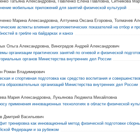
енко Татьяна Александровна, Павленко Елена Павловна, Ситникова Ма
нение мобильных приложений для занятий физической культурой
ченко Марина Александровна, Алтунина Оксана Егоровна, Толмачев Ал
тические аспекты влияния антропометических показателей на отбор и пр
бностей в гребле на байдарках и каноэ
ых Ольга Александровна, Виноградов Андрей Александрович
емы организации практических занятий по огневой и физической подгото
ториальных органов Министерства внутренних дел России
н Роман Владимирович
еская и спортивная подготовка как средство воспитания и совершенство
нта образовательных организаций Министерства внутренних дел России
ева Мария Александровна, Лукьянова Людмила Михайловна
росу применения инновационных технологиях в области физической куль
в Дмитрий Васильевич
фит тренировка как инновационный метод физической подготовки сборны
йской Федерации и за рубежом