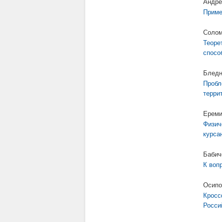
Андре
Приме
Солом
Теоре
спосо
Бледн
Пробл
терри
Ереми
Физич
курса
Бабич
К воп
Осипо
Кросс
Росси