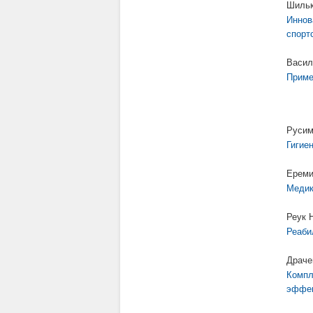
Шильк
Иннов
спорт
Васил
Приме
Русим
Гигие
Ереми
Медик
Реук 
Реаби
Драче
Компл
эффек