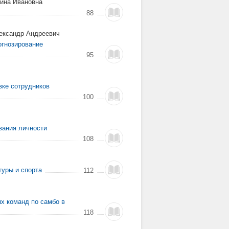
рина Ивановна
88
ександр Андреевич
огнозирование
95
вке сотрудников
100
вания личности
108
туры и спорта
112
х команд по самбо в
118