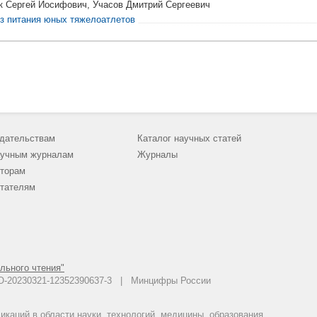
к Сергей Иосифович, Учасов Дмитрий Сергеевич
з питания юных тяжелоатлетов
дательствам
Каталог научных статей
учным журналам
Журналы
торам
тателям
льного чтения"
 АО-20230321-12352390637-3 | Минцифры России
каций в области науки, технологий, медицины, образования