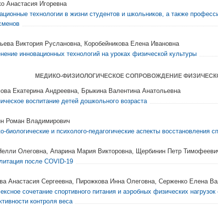
о Анастасия Игоревна
ационные технологии в жизни студентов и школьников, а также профес
сменов
ьева Виктория Руслановна, Коробейникова Елена Ивановна
нение инновационных технологий на уроках физической культуры
МЕДИКО-ФИЗИОЛОГИЧЕСКОЕ СОПРОВОЖДЕНИЕ ФИЗИЧЕСКО
ова Екатерина Андреевна, Брыкина Валентина Анатольевна
ническое воспитание детей дошкольного возраста
н Роман Владимирович
о-биологические и психолого-педагогические аспекты восстановления с
Нелли Олеговна, Апарина Мария Викторовна, Щербинин Петр Тимофееви
литация после COVID-19
ва Анастасия Сергеевна, Пирожкова Инна Олеговна, Серженко Елена В
ексное сочетание спортивного питания и аэробных физических нагрузок
тивности контроля веса