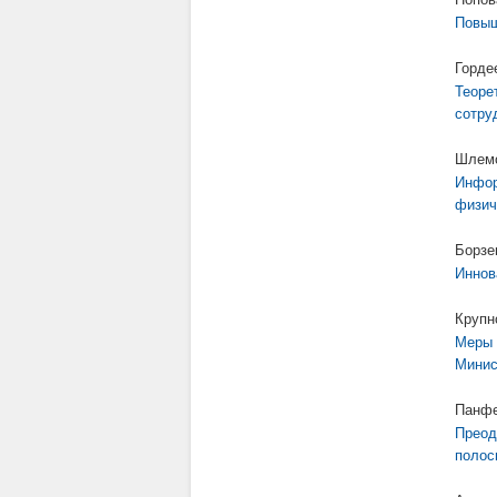
Повыш
Горде
Теоре
сотру
Шлемо
Инфор
физич
Борзе
Иннов
Крупн
Меры 
Минис
Панфе
Преод
полос