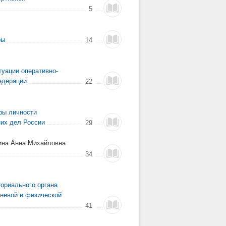
5
ры
14
уации оперативно-
едерации
22
ры личности
них дел России
29
ина Анна Михайловна
34
ориального органа
гневой и физической
41