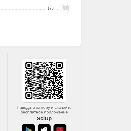
173
Наведите камеру и скачайте
бесплатное приложение
SciUp