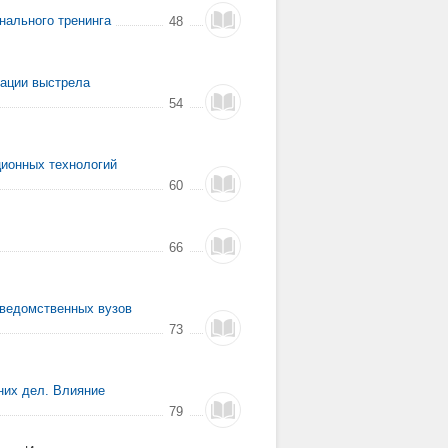
нального тренинга
48
ации выстрела
54
ционных технологий
60
66
 ведомственных вузов
73
них дел. Влияние
79