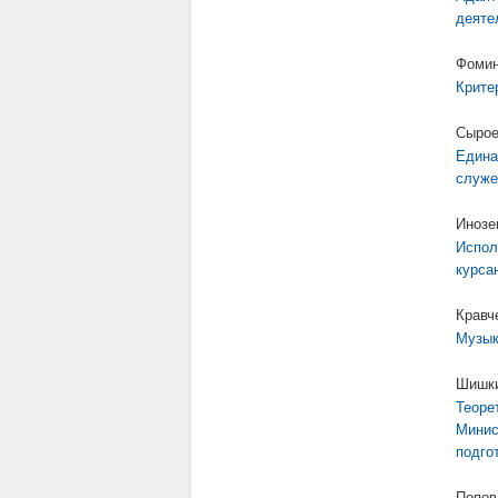
деяте
Фомин
Крите
Сырое
Едина
служе
Инозе
Испол
курса
Кравч
Музык
Шишки
Теоре
Минис
подго
Попов