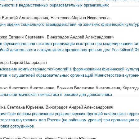
льности в ведомственных образовательных организациях
 Виталий Александрович, Нестерова Марина Николаевна
рии оценки социального взаимодействия на занятиях физической культу
жко Евгений Сергеевич, Виноградов Андрей Александрович
я функциональная система реализации выстрела при моделировании сит
бной деятельности сотрудниками органов внутренних дел Российской Ф
мцев Сергей Валерьевич
ьзование компьютерных технологий в формировании физической культу
нтов и слушателей образовательных организаций Министерства внутрен
енко Анастасия Анатольевна, Брыкина Валентина Анатольевна, Карагод
ально-ритмическая гимнастика в режиме дня дошкольника
на Светлана Юрьевна, Виноградов Андрей Александрович
тические основы реализации управленческих функций начальника террит
терства внутренних дел России (на районном уровне) при организации о
товки сотрудников
а Светлана Сергеевна, Махов Станислав Юрьевич