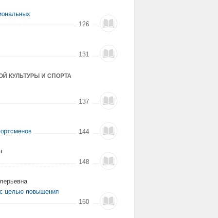
сиональных
126
131
Й КУЛЬТУРЫ И СПОРТА
137
портсменов
144
ч
148
алерьевна
 с целью повышения
160