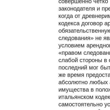
совершенно четко
законодателя и пр
когда от древнери
кодекса договор а
обязательственную
следования» не я
условием арендно
«правом следован
слабой стороны в 
последний мог быт
же время предоста
абсолютно любых 
имущества в поло
итальянском коде
самостоятельно ус