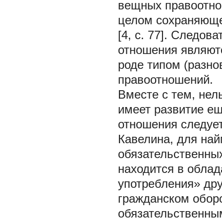
вещных правоотно
целом сохраняюще
[4, c. 77]. Следо
отношения являют
роде типом (разно
правоотношений.
Вместе с тем, нел
имеет развитие ещ
отношения следуе
Кавелина, для на
обязательственных
находится в облад
употребления» дру
гражданском обор
обязательственны