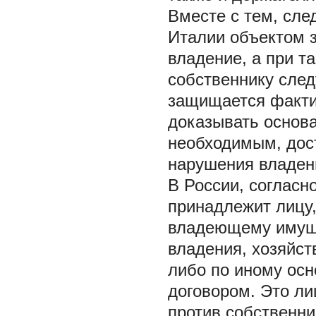
Вместе с тем, след
Италии объектом 
владение, а при т
собственнику след
защищается фактич
доказывать основа
необходимым, дост
нарушения владен
В России, согласн
принадлежит лицу,
владеющему имуще
владения, хозяйст
либо по иному ос
договором. Это ли
против собственни