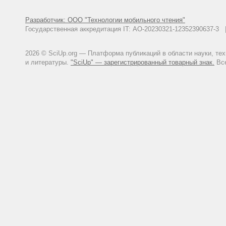
Разработчик: ООО "Технологии мобильного чтения"
Государственная аккредитация IT: АО-20230321-12352390637-
2026 © SciUp.org — Платформа публикаций в области науки, те
и литературы.
"SciUp" — зарегистрированный товарный знак.
Все