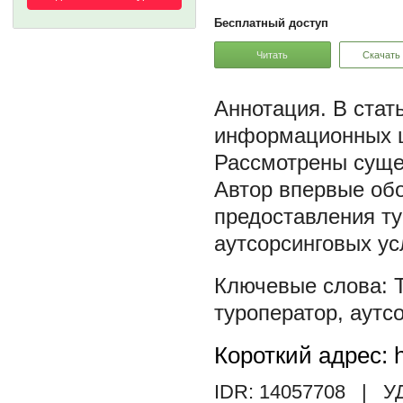
Бесплатный доступ
Читать
Скачать
В стат
информационных це
Рассмотрены суще
Автор впервые об
предоставления т
аутсорсинговых ус
туроператор
,
аутсо
Короткий адрес: h
IDR: 14057708
| У