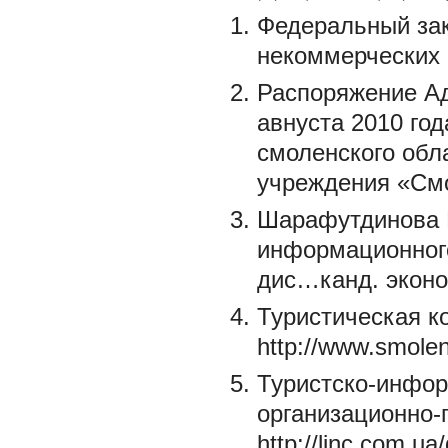
Федеральный зак
некоммерческих 
Распоряжение Ад
авнуста 2010 го
смоленского обл
учреждения «См
Шарафутдинова 
информационного
дис…канд. эконом
Туристическая к
http://www.smolen
Туристско-инфор
организационно
http://linc.com.