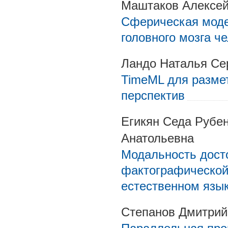
Маштаков Алексей
Сферическая моде
головного мозга ч
Ландо Наталья Се
TimeML для размет
перспектив
Егикян Седа Рубе
Анатольевна
Модальность дост
фактографической
естественном язы
Степанов Дмитрий