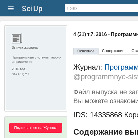
4 (31) т.7, 2016 - Програ
Выпуск журнала:
Содержание
Ста
Основное
Программные системы: теория
и приложения
Журнал:
Программ
2016 год
№4 (31) т.7
@programmnye-sis
Файл выпуска не за
Вы можете ознакоми
IDS: 14335868
Коро
Подписаться на Журнал
Содержание выпус