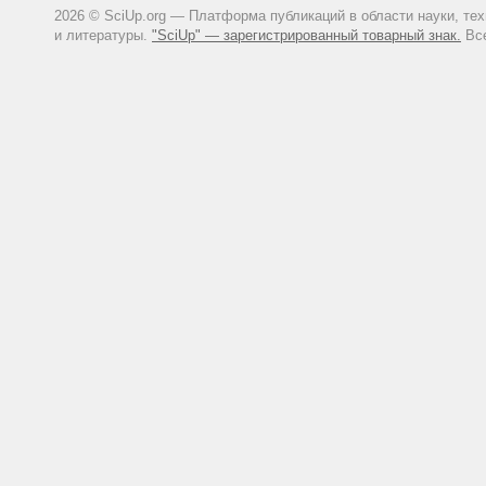
2026 © SciUp.org — Платформа публикаций в области науки, те
и литературы.
"SciUp" — зарегистрированный товарный знак.
Все