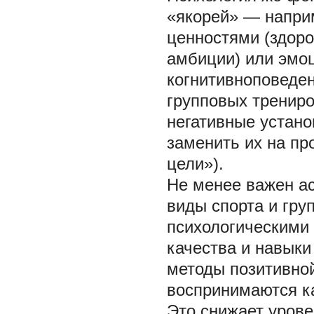
«якорей» — напри
ценностями (здор
амбиции) или эмо
когнитивноповеде
групповых тренир
негативные устано
заменить их на пр
цели»).
Не менее важен а
виды спорта и гр
психологическими
качества и навык
методы позитивной
воспринимаются ка
Это снижает урове