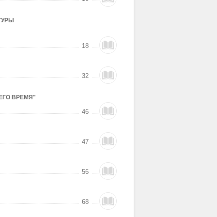
ТУРЫ
18
32
ЕГО ВРЕМЯ"
46
47
56
68