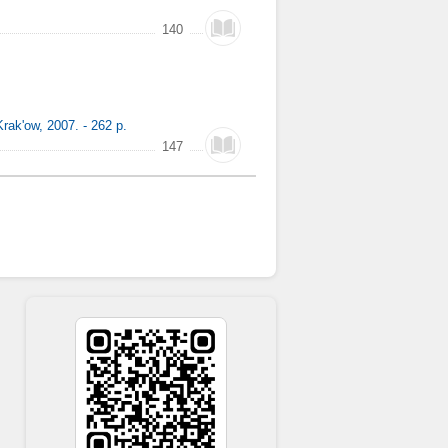
140
rak'ow, 2007. - 262 p.
147