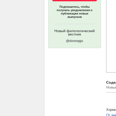
Подпишитесь, чтобы
получать уведомления о
публикации новых
выпусков
Новый филологический
вестник
@slovorggu
Содер
Новый
Хорев
От ан