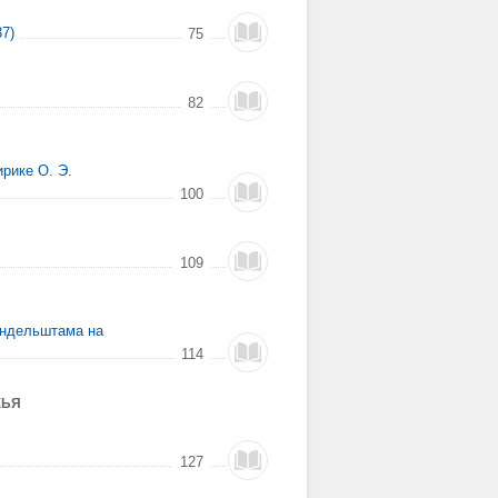
7)
75
82
ирике О. Э.
100
109
Мандельштама на
114
ЖЬЯ
127