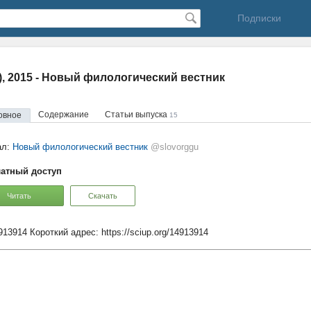
Подписки
2), 2015 - Новый филологический вестник
Содержание
Статьи выпуска
овное
15
ал:
Новый филологический вестник
@slovorggu
атный доступ
Читать
Скачать
4913914
Короткий адрес:
https://sciup.org/14913914