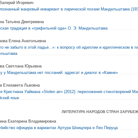
Валерий Игоревич
познанный жанровый инвариант в лирической поэзии Мандельштама (193
на Татьяна Дмитриевна
ская традиция в «грифельной оде» О. Э. Мандельштама
ова Елена Анатольевна
го не забыто в этой ладье...»: к вопросу об идиллии и идиллическом в л
ельштама
ва Светлана Юрьевна
у у Мандельштама нет посланий: адресат и диалог в «Камне»
а Елизавета Львовна
ге Кристиана Уаймана «Stolen air» (2012): переложения стихотворений 
йский язык
ЛИТЕРАТУРА НАРОДОВ СТРАН ЗАРУБЕ
ина Екатерина Владимировна
бийство офицера в вариантах Артура Шницлера и Лео Перуца