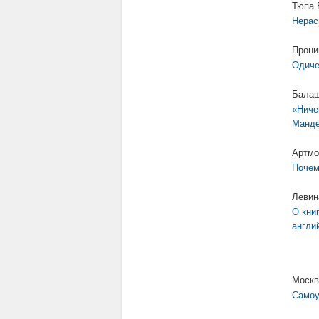
Тюпа 
Нерас
Прони
Одиче
Балаш
«Ниче
Манд
Артмо
Почем
Левин
О кни
англи
Москв
Самоу