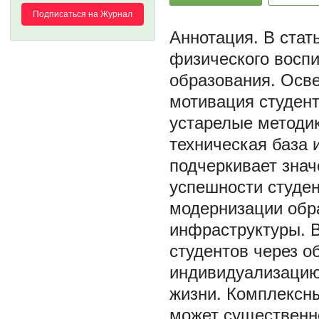
Подписаться на Журнал
В стат
физического воспи
образования. Осве
мотивация студент
устарелые методик
техническая база 
подчеркивает знач
успешности студе
модернизации обр
инфраструктуры. 
студентов через о
индивидуализацию
жизни. Комплексн
может существенно