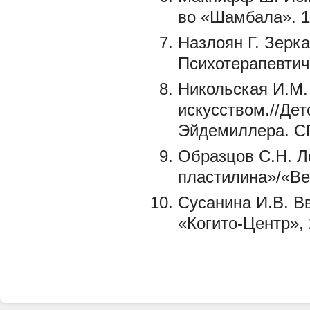
во «Шамбала». 1
Назлоян Г. Зерка
Психотерапевтич
Никольская И.М.
искусством.//Дет
Эйдемиллера. СП
Образцов С.Н. Л
пластилина»/«Ве
Сусанина И.В. В
«Когито-Центр», 