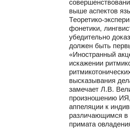
совершенствовани
выше аспектов яз
Теоретико-экспер
фонетики, лингвис
убедительно доказ
должен быть перв
«Иностранный акце
искажении ритмико
ритмикотонических
высказывания дела
замечает Л.В. Вел
произношению ИЯ, 
аппеляции к инди
различающимся в 
примата овладени