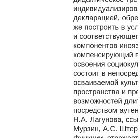
индивидуализирова
декларацией, обре
же построить в ус
и соответствующег
компонентов инояз
компенсирующий в
освоения социокул
состоит в непосре
осваиваемой культ
пространства и п
возможностей длит
посредством аутен
Н.А. Лагунова, сс
Мурзин, А.С. Штер
функции, отражает