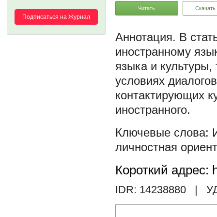
Читать
Скачать
Подписаться на Журнал
В стат
иностранному язык
языка и культуры,
условиях диалого
контактирующих ку
иностранного.
личностная ориен
Короткий адрес: h
IDR: 14238880
| У