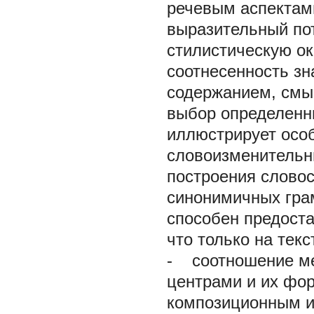
речевым аспектами
выразительный пот
стилистическую ок
соотнесенность зн
содержанием, смы
выбор определенны
иллюстрирует осо
словоизменительн
построения словос
синонимичных грам
способен предоста
что только на тек
- соотношение ме
центрами и их фо
композиционным и