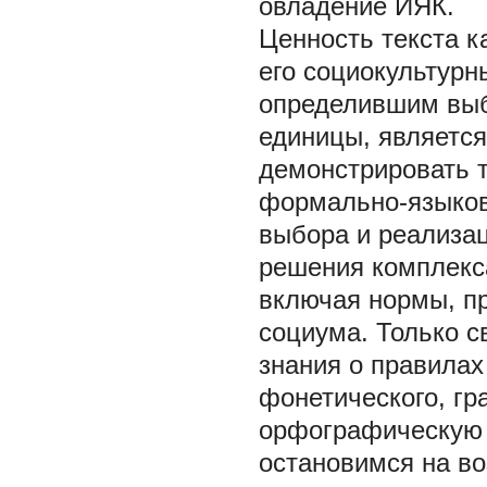
овладение ИЯК.
Ценность текста к
его социокультур
определившим выб
единицы, является
демонстрировать 
формально-языков
выбора и реализац
решения комплекс
включая нормы, п
социума. Только с
знания о правилах
фонетического, гр
орфографическую 
остановимся на во