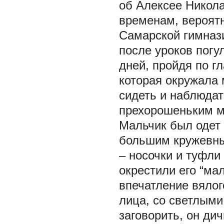
об Алексее Никола
временам, вероятн
Самарской гимназ
после уроков погу
дней, пройдя по г
которая окружала 
сидеть и наблюдат
прехорошеньким ма
Мальчик был одет 
большим кружевны
– носочки и туфли
окрестили его “ма
впечатление вялог
лица, со светлыми
заговорить, он ди