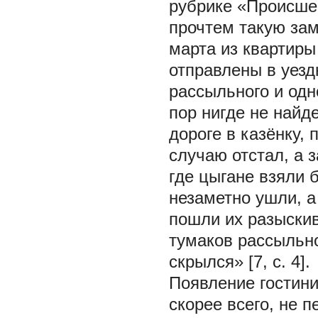
рубрике «Происше
прочтем такую за
марта из квартиры
отправлены в уез
рассыльного и одно
пор нигде не найд
дороге в казёнку, 
случаю отстал, а 
где цыгане взяли 
незаметно ушли, 
пошли их разыскив
тумаков рассыльно
скрылся» [7, с. 4].
Появление гостини
скорее всего, не 