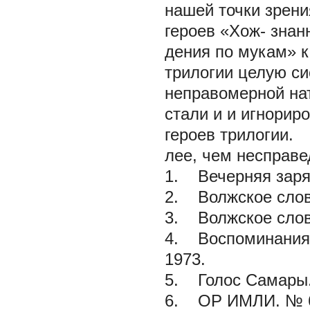
нашей точки зрени
героев «Хож- знан
дения по мукам» к
трилогии целую с
неправомерной нат
стали и и игнорир
героев трилогии.
лее, чем несправе
1. Вечерняя заря.
2. Волжское слово.
3. Волжское слово
4. Воспоминания о
1973.
5. Голос Самары. 
6. ОР ИМЛИ. № 6