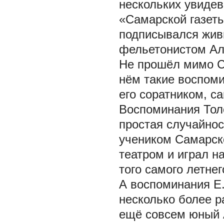
нескольких увидевш
«Самарской газет
подписывался жив
фельетонистом Але
Не прошёл мимо Ст
нём такие воспоми
его соратником, с
Воспоминания Толс
простая случайнос
учеником Самарско
театром и играл н
того самого летне
А воспоминания Е.
несколько более р
ещё совсем юный 