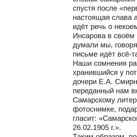
спустя после «пер
настоящая слава 
идёт речь о некое
Инсарова в своём 
думали мы, говоря
письме идёт всё-т
Наши сомнения ра
хранившийся у пот
дочери Е.А. Смирн
переданный нам вн
Самарскому литер
фотоснимке, подар
гласит: «Самарско
26.02.1905 г.».
Таким образом, по