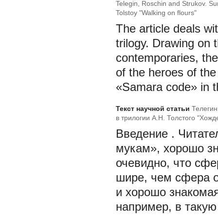
Telegin, Roschin and Strukov. Su
Tolstoy "Walking on flours"
The article deals wi
trilogy. Drawing on
contemporaries, the
of the heroes of the
«Samara code» in th
Текст научной статьи
Телегин
в трилогии А.Н. Толстого "Хож
Введение
. Читат
мукам», хорошо з
очевидно, что сфе
шире, чем сфера о
и хорошо знакомая
например, в такую