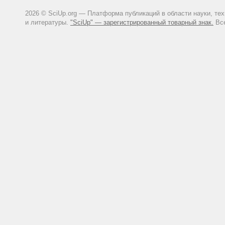
2026 © SciUp.org — Платформа публикаций в области науки, те
и литературы.
"SciUp" — зарегистрированный товарный знак.
Все