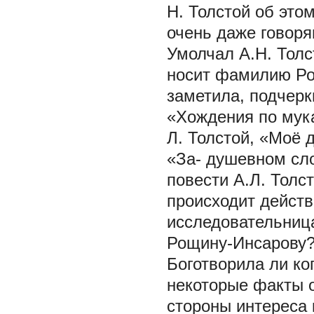
Н. Толстой об этом
очень даже говор
Умолчал А.Н. Толс
носит фамилию Рощ
заметила, подчерк
«Хождения по мука
Л. Толстой, «Моё 
«За- душевном сло
повести А.Л. Толс
происходит действ
исследовательница
Рощину-Инсарову?» 
Боготворила ли ког
некоторые факты о
стороны интереса 