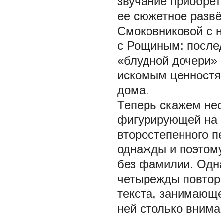
звучание приобрет
ее сюжетное развё
Смоковниковой с 
с Рощиным: после
«блудной дочери» 
искомым ценностям
дома.
Теперь скажем не
фигурирующей на с
второстепенного 
однажды и поэтому
без фамилии. Одна
четырежды повтор
текста, занимающе
ней столько внима