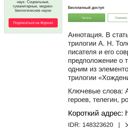
наук. Социальные,
гуманитарные, медико-
Бесплатный доступ
биологические науки
Читать
Скачать
Подписаться на Журнал
В стат
трилогии А. Н. То
писателя и его со
предположение о т
одним из элементо
трилогии «Хожден
героев
,
телегин
,
р
Короткий адрес: h
IDR: 148323620
| У