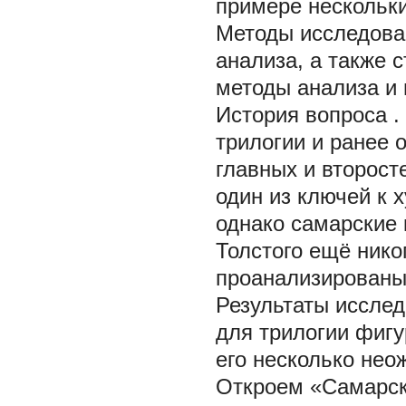
примере нескольки
Методы исследова
анализа, а также 
методы анализа и 
История вопроса
.
трилогии и ранее
главных и второст
один из ключей к 
однако самарские 
Толстого ещё нико
проанализированы
Результаты иссле
для трилогии фигу
его несколько не
Откроем «Самарску