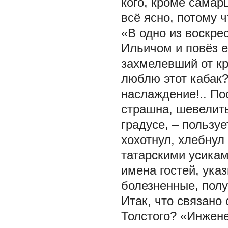
кого, кроме самарц
всё ясно, потому 
«В одно из воскре
Ильичом и повёз е
захмелевший от кр
люблю этот кабак?
наслаждение!.. Пос
страшна, шевелить
градусе, – пользу
хохотнул, хлебнул
татарскими усикам
имена гостей, ука
болезненные, полу
Итак, что связано
Толстого? «Инжене