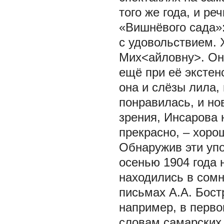
того же года, и ре
«Вишнёвого сада»:
с удовольствием.
Мих<айловну>. Она
ещё при её экстен
она и слёзы лила,
понравилась, и но
зрения, Инсарова 
прекрасно, – хорош
Обнаружив эти уп
осенью 1904 года 
находились в сомн
письмах А.А. Бос
например, в перво
словам самарских 