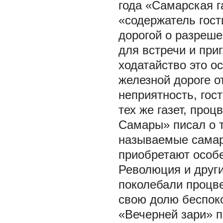
года «Самарская г
«содержатель гост
дорогой о разреш
для встречи и при
ходатайство это 
железной дороге от
неприятность, гос
тех же газет, проц
Самары» писал о т
называемые самарс
приобретают особе
Революция и други
поколебали процве
свою долю беспоко
«Вечерней зари» 