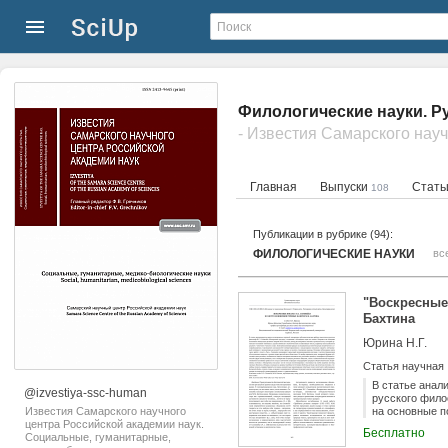
Филологические науки. Р
Главная
Выпуски
Стат
108
Публикации в рубрике (94):
ФИЛОЛОГИЧЕСКИЕ НАУКИ
вс
"Воскресные
Бахтина
Юрина Н.Г.
Статья научная
В статье анал
@izvestiya-ssc-human
русского фило
Известия Самарского научного
на основные п
центра Российской академии наук.
акта, который
Бесплатно
Социальные, гуманитарные,
характер испо