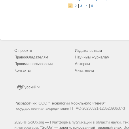
через образ о
|
|
|
|
1
2
3
4
5
метафорически
создать много
О проекте
Издательствам
Правообладателям
Научным журналам
Правила пользования
Авторам
Контакты
Читателям
Русский
Разработчик: ООО "Технологии мобильного чтения"
Государственная аккредитация IT: АО-20230321-12352390637-
2026 © SciUp.org — Платформа публикаций в области науки, те
и литературы.
"SciUp" — зарегистрированный товарный знак.
Все