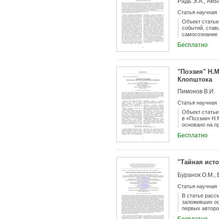
Радь Э.А., Акб
Статья научная
Объект статьи
событий, став
самосознание 
жизнь Души По
Бесплатно
одиночества, 
литературный 
подругой по п
творческой и 
"Поэзия" Н.М
литературовед
Клопштока
Пимонов В.И.
Статья научная
Объект статьи
в «Поэзии» Н.
основано на п
текста. Резул
Бесплатно
авторов (У. Ш
стихотворения
"Тайная ист
Буранок О.М., 
Статья научная
В статье расс
заложивших ос
первых авторо
как социокуль