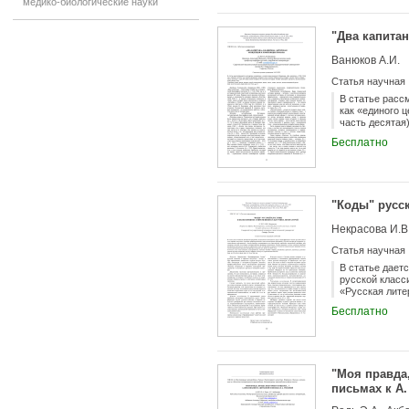
медико-биологические науки
достаточно ре
языкознания п
следующие выв
"Два капита
серьезный про
российским об
Ванюков А.И.
подачи матери
конкретная си
Статья научная
идее сплочени
письмах» он н
В статье расс
указывал на в
как «единого ц
скорректирова
часть десятая)
объём «чужого
композиционно
Бесплатно
на открытый и
"Коды" русс
Некрасова И.В
Статья научная
В статье дает
русской класс
«Русская лите
теоретических
Бесплатно
программа дис
современном э
произведения 
"Моя правда,
письмах к А.