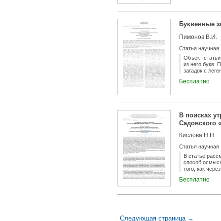
Анатолием Ша
поэтессой Нин
необходимость
Буквенные з
именно онтоло
который сегод
Пимонов В.И.
уделяют больш
связанному в 
Статья научная
филологическо
средствами со
Объект статьи
доступности и
из него букв.
апофатизации 
загадок с лег
выявлено стру
Бесплатно
тела человека
рассечении сл
благодарит Св
В поисках у
Садовского 
Кислова Н.Н.
Статья научная
В статье расс
способ осмысл
того, как чер
1850х гг., от
Бесплатно
как центральн
масштабные ис
гончими, соко
государственн
усадебная кул
описание быта
Следующая страница →
проявлениях. 