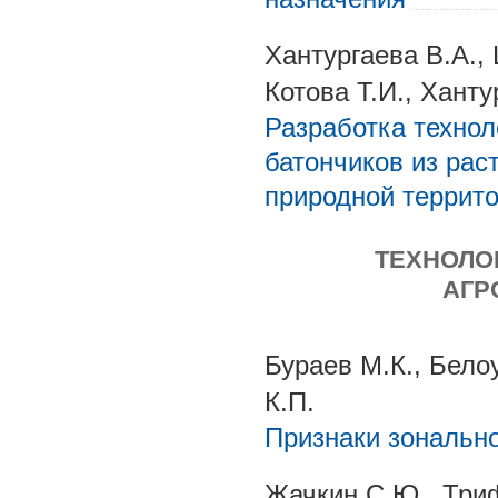
Хантургаева В.А.,
Котова Т.И., Xанту
Разработка технол
батончиков из рас
природной террит
ТЕХНОЛО
АГР
Бураев М.К., Бело
К.П.
Признаки зональн
Жачкин С.Ю., Триф