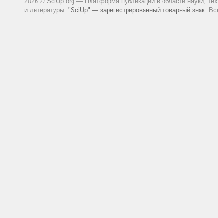
2026 © SciUp.org — Платформа публикаций в области науки, те
и литературы.
"SciUp" — зарегистрированный товарный знак.
Все