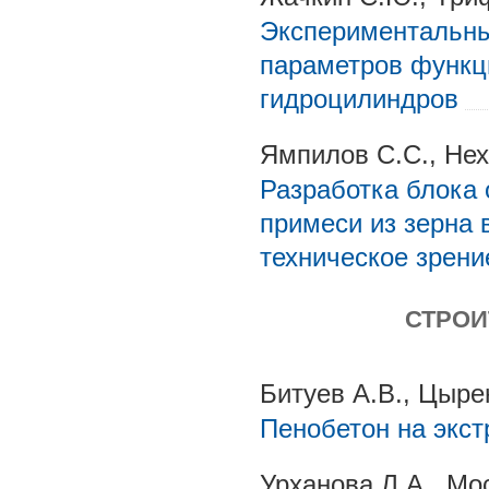
Экспериментальны
параметров функц
гидроцилиндров
Ямпилов С.С., Нех
Разработка блока 
примеси из зерна 
техническое зрени
СТРОИ
Битуев А.В., Цыре
Пенобетон на экс
Урханова Л.А., М