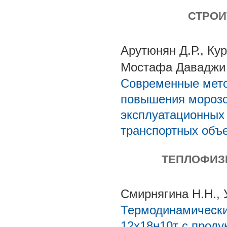
СТРОИ
Арутюнян Д.Р., Кур
Мостафа Даваджи
Современные мет
повышения морозо
эксплуатационных
транспортных объе
ТЕПЛОФИЗ
Смирнягина Н.Н., 
Термодинамически
12х18н10т с проду