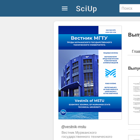
Выпу
Гла
Выпус
@vestnik-mstu
Вестник Мурманского
государственного технического