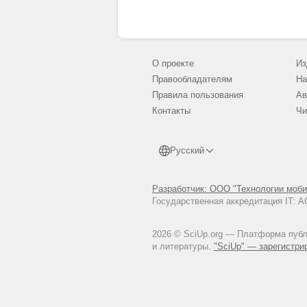
О проекте
Из
Правообладателям
На
Правила пользования
Ав
Контакты
Чи
Русский
Разработчик: ООО "Технологии моби
Государственная аккредитация IT:
2026 © SciUp.org — Платформа публи
и литературы.
"SciUp" — зарегистри