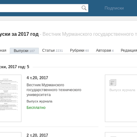
Подписки
ски за 2017 год
вная
Статьи
Рубрики
Авторам
Редакци
Выпуски
2231
60
4
107
ки, 2017 год: 5
4 т.20, 2017
Вестник Мурманского
государственного технического
Выпуск журнала
университета
Выпуск журнала
Бесплатно
2 т.20, 2017