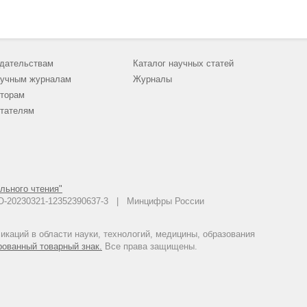
дательствам
Каталог научных статей
учным журналам
Журналы
торам
тателям
льного чтения"
 АО-20230321-12352390637-3 | Минцифры России
каций в области науки, технологий, медицины, образования
рованный товарный знак.
Все права защищены.