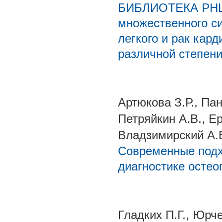
БИБЛИОТЕКА РНЦР
множественного си
легкого и рак кар
различной степен
Артюкова З.Р., Па
Петряйкин А.В., Е
Владзимирский А.
Современные подх
диагностике остео
Гладких П.Г., Юрче