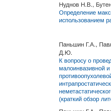
Нуднов Н.В., Бутен
Определение макс
использованием р
Паньшин Г.А., Пав
Д.Ю.
К вопросу о пров
малоинвазивной и
противоопухолево
интрапростатичес
неметастатическог
(краткий обзор ли