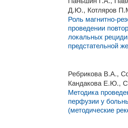
Паньшин Г.А., Пав
Д.Ю., Котляров П.
Роль магнитно-ре
проведении повто
локальных рециди
предстательной ж
Ребрикова В.А., Со
Кандакова Е.Ю., С
Методика проведе
перфузии у больны
(методические ре