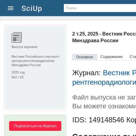
2 т.25, 2025 - Вестник Р
Минздрава России
Выпуск журнала:
Вестник Российского научного
Содержание
Ста
Основное
центра рентгенорадиологии
Минздрава России
Журнал:
Вестник Р
2025 год
№2 т.25
рентгенорадиолог
Файл выпуска не за
Вы можете ознакоми
IDS: 149148546
Кор
Подписаться на Журнал