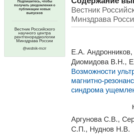
Содержание выпу
Подпишитесь, чтобы
получать уведомления о
Вестник Российск
публикации новых
выпусков
Минздрава Росс
Вестник Российского
научного центра
рентгенорадиологии
Минздрава России
@vestnik-rncrr
Е.А. Андронников, 
Диомидова В.Н., 
Возможности ультр
магнитно-резонанс
синдрома ущемлен
Аргунова С.В., Се
С.П., Нуднов Н.В.