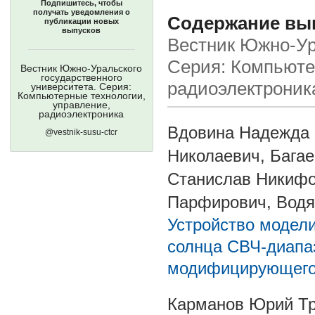
Подпишитесь, чтобы
получать уведомления о
Содержание выпу
публикации новых
выпусков
Вестник Южно-Ура
Серия: Компьюте
Вестник Южно-Уральского
государственного
радиоэлектроник
университета. Серия:
Компьютерные технологии,
управление,
радиоэлектроника
Вдовина Надежда 
@vestnik-susu-ctcr
Николаевич, Бага
Станислав Никифо
Парфирович, Водя
Устройство модел
солнца СВЧ-диапаз
модифицирующего 
Карманов Юрий Т