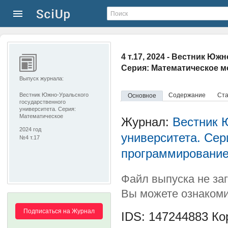
4 т.17, 2024 - Вестник Ю
Серия: Математическое 
Выпуск журнала:
Вестник Южно-Уральского
Содержание
Ста
Основное
государственного
университета. Серия:
Математическое
Журнал:
Вестник 
моделирование и
2024 год
программирование
университета. Сер
№4 т.17
программировани
Файл выпуска не за
Вы можете ознакоми
Подписаться на Журнал
IDS: 147244883
Кор