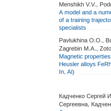
Menshikh V.V., Podo
A model and a numer
of a training trajec
specialists
Pavlukhina O.O., Bu
Zagrebin M.A., Zoto
Magnetic properties 
Heusler alloys FeRh
In, Al)
Кадченко Сергей 
Сергеевна, Кадчен