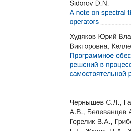
Sidorov D.N.
A note on spectral t
operators
Худяков Юрий Вла
Викторовна, Келл
Программное обес
решений в процес
самостоятельной 
Чернышев С.Л., Га
А.В., Белеванцев А
Горелик В.А., Гри