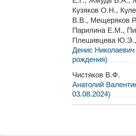
Е.Г., Жмудь В.А., 
Кузяков О.Н., Кул
В.В., Мещеряков Р
Парилина Е.М., Пи
Плешивцева Ю.Э., 
Денис Николаевич 
рождения)
Чистяков В.Ф.
Анатолий Валентин
03.08.2024)