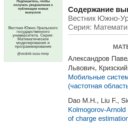
Подпишитесь, чтобы
получать уведомления о
Содержание выпу
публикации новых
выпусков
Вестник Южно-Ура
Серия: Математи
Вестник Южно-Уральского
государственного
университета. Серия:
Математическое
моделирование и
МАТ
программирование
@vestnik-susu-mmp
Александров Паве
Львович, Кризски
Мобильные систем
(частотная област
Dao M.H., Liu F., S
Kolmogorov-Arnold n
of charge estimation