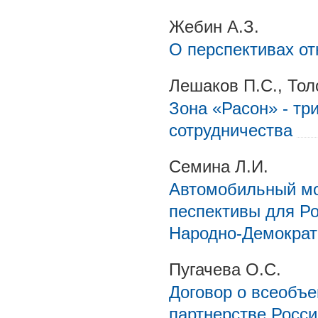
Жебин А.З.
О перспективах о
Лешаков П.С., Тол
Зона «Расон» - тр
сотрудничества
Семина Л.И.
Автомобильный мо
песпективы для Р
Народно-Демократ
Пугачева О.С.
Договор о всеобъ
партнерстве Росси