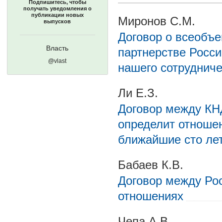
Подпишитесь, чтобы
получать уведомления о
публикации новых
Миронов С.М.
выпусков
Договор о всеобъ
Власть
партнерстве Росси
@vlast
нашего сотруднич
Ли Е.З.
Договор между КН
определит отноше
ближайшие сто ле
Бабаев К.В.
Договор между Рос
отношениях
Чепа А.В.