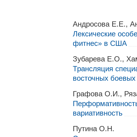
Андросова Е.Е., А
Лексические особ
фитнес» в США
Зубарева Е.О., Ха
Трансляция специа
восточных боевых 
Графова О.И., Ряз
Перформативность
вариативность
Путина О.Н.