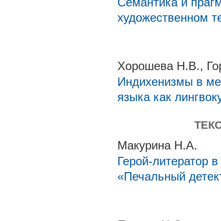
Семантика и праг
художественном т
Хорошева Н.В., Гор
Индихенизмы в ме
языка как лингво
ТЕК
Макурина Н.А.
Герой-литератор в
«Печальный детек