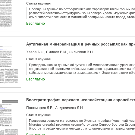
Статья научная
Обобщены данные по петрофизическим характеристикам горных по
разностей восточной структурной зоны севера Урала. Изучение фи
изменчивости плотности и магнитной восприимчивости пород, от
условиями образования, типом и степенью метаморфизма. Устойчи
Бесплатно
магнитной восприимчивостью позволяют выделить четыре петрофи
и определить причины изменения физических свойств пород восточ
Аутигенная минерализация в речных россыпях как п
Хазов А.Ф., Силаев В.И., Филиппов В.Н.
Статья научная
Приведены новые данные об аутигенной минерализации в уральски
представленной золотыми плёнками, пассивно нарастающими на о
каймами, метасоматически их замещающими. Золо-тые пленки обл
примесью к золоту в них выступают фазы смешанного Au-Pb соста
Бесплатно
галенит и впервые выявленные Au-Ag-Pb-Fe гидроксибромиды. Зо
непрерывно варьирующими по составу Au-Pb твердыми растворами
результате ионного обмена золота свинцом на поверхности кластич
диффузионного метасоматоза. При этом подавляющая часть само-
область Au2Pb-Au3Pb, к которой приурочен ми-нерал хунчунит.
Биостратиграфия верхнего неоплейстоцена европейско
Пономарев Д.В., Андреичева Л.Н.
Статья научная
Проведена ревизия материалов по биостратиграфии (копытный лемми
Microtus gregalis) верхнего неоплейсто- цена Северо-Востока Евр
биостратиграфи- ческого метода с литологическими и палинологич
геологических тел. Предложены возрастные биохронологиче- ские 