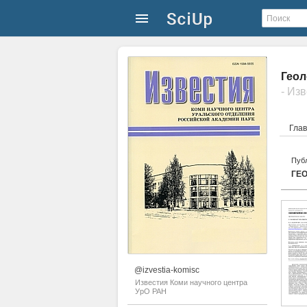
Геол
- Из
Гла
Публ
ГЕ
@izvestia-komisc
Известия Коми научного центра
УрО РАН