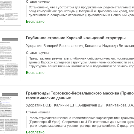
Статья научная
Установлено, что субстратом для продуктивных редкометалльных 
венд-кембрийские гранитоиды (Полярный и Приполярный Урал), так
вулканогенно-осадочные отложения (Приполярный и Северный Урал
датировки, полученные по рудным породам, указывают на преобраз
Бесплатно
каменноугольно-пермские изотопные датировки - на коллизионные
последующие плюмовые процессы.
Глубинное строение Карской кольцевой структуры
Удоратин Валерий Вячеславович, Конанова Надежда Витальев
Статья научная
Представлены результаты глубинных сейсмологических исследован
данных Карской кольцевой структуры. Выяв- лены особенности ее 
структурно- вещественных комплексов и подкомплексов земной кор
Ф0), гранито-гнейсового (граница Ф), диорито-гнейсового (граница К
Бесплатно
(граница К3). Выявленные особенности глубинного строения иссле
структуры позволяют нам заключить, что ее происхождение связано
затронувшего осадочный чехол и консолидирован- ную земною кору 
Гранитоиды Торговско-Кефталыкского массива (Припо
геохимические данные
Удоратина О.В., Калинин Е.П., Андреичев В.Л., Капитанова В.А.
Статья научная
Рассматриваются изотопно-геохимические характеристики гранито
(Приполярный Урал). Современные U-Pb изотопные данные по цир
гранитоидов массива на уровне границы венда-кембрия. Отрицательн
указывают на зрелость корового субстрата, участвовавшего вплав
Бесплатно
характеристики, относятся к син-и постколлизионным гранитоидам А