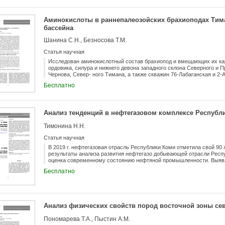
Аминокислоты в раннепалеозойских брахиоподах Тим
бассейна
Шанина С.Н., Безносова Т.М.
Статья научная
Исследован аминокислотный состав брахиопод и вмещающих их кар
ордовика, силура и нижнего девона западного склона Северного и 
Чернова, Север- ного Тимана, а также скважин 76-Лабаганская и 2
варьирует в изученных раковинах (10-190 мкг/г рако- вины) и практ
Бесплатно
г породы). Уста- новлено, что в раковинах палеозойских брахиопод 
значительной степени зависят от первичных условий осадконако- п
захоронения. Большое влияние оказали процессы катагенетическог
ского бассейна. Вторичное перераспределение материала вмещающ
Анализ тенденций в нефтегазовом комплексе Республ
районах естественных обнажений также способст- вовали дальне
органического вещества иско- паемых организмов. Показано, что 
Тимонина Н.Н.
раковинах приурочено к трем интервалам силурийского разреза, ф
эвстатическими трансгрессиями.
Статья научная
В 2019 г. нефтегазовая отрасль Республики Коми отметила свой 90
результаты анализа развития нефтегазо добывающей отрасли Респу
оценка современному состоянию нефтяной промышленности. Выявл
разведки и разработки месторождений нефти. Показано, что сущес
Бесплатно
позволяет прогнозировать оптимистичные уровни добычи нефти, н
зависеть от инвестиций в геологоразведочные работы, а также от у
месторождений.
Анализ физических свойств пород восточной зоны се
Пономарева Т.А., Пыстин А.М.