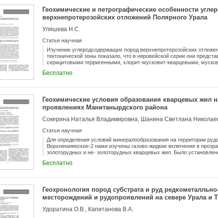
Геохимические и петрографические особенности угле
верхнепротерозойских отложений Полярного Урала
Уляшева Н.С.
Статья научная
Изучение углеродсодержащих пород верхнепротерозойских отложе
тектонической зоны показало, что в няровейской серии они предст
серицитовыми терригенными, хлорит-мусковит-кварцевыми, муско
низкоуглеродистыми и углеродистыми черными сланцами, а в нему
Бесплатно
низкоуглеродистыми черными сланцами. В них основным источнико
является терригенный материал. Терригенные черные сланцы запа
серии, по-видимому, выполняют ресурсную функцию в урановом рудо
терригенно-кремнистые черные сланцы восточной зоны - барьерн
Геохимические условия образования кварцевых жил н
высоких накоплений эндогенного золота (Au до 2,6 г/т).
проявлениях Манитанырдского района
Сокерина Наталья Владимировна, Шанина Светлана Николаев
Статья научная
Для определения условий минералообразования на территории руд
Верхненияюское-2 нами изучены газово-жидкие включения в прозр
золоторудных и не- золоторудных кварцевых жил. Было установлено
кварц не отличается по термобарогеохимическим показателям. Для
Бесплатно
двухфазовые включения, температуры гомогенизации последних изм
Расчетное дав- ление составляет 1-200 кг/см2. Солевой состав во
эвтектики во включениях равна -23 и -35 °С, что соответствует в
NaCl-MgCl2-H2O. Изотопный со- став во включениях в кварце свиде
Геохронология пород субстрата и руд редкометалльн
минералообразования: мантийном и коровом.
месторождений и рудопроявлений на севере Урала и 
Удоратина О.В., Капитанова В.А.