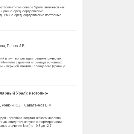
метасоматитов севера Урала являются как
 и ранне-среднеордовикские
). Ранне-среднеордовикские изотопные
ование вещества в период рифтогенеза, а
 процессы формирования уралид и
на, Попов И.В.
ий и ин- терпретации гравиметрических
глубинного строения и границы основных
ы и верхней мантии - сланцевого (граница
1, граница К2) и гранулито-базитового
дуемой территории Карской кольцевой
 с паде- нием крупного метеорита,
до глубин порядка 20-25 км.
лярный Урал): изотопно-
, Ронкин Ю.Л., Саватенков В.М.
идов Торговско-Кефталыкского массива
конам свидетельствуют о формировании
ые значения Nd(t) от-0.3 до -2.7
лении. Породы имеют внутриплитные
-типа в составе доуралид.