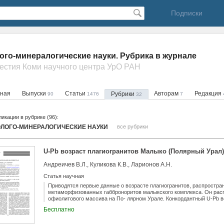
Подписки
ого-минералогические науки. Рубрика в журнале
вестия Коми научного центра УрО РАН
вная
Выпуски
Статьи
Авторам
Редакция
Рубрики
90
1476
7
32
икации в рубрике (96):
ОЛОГО-МИНЕРАЛОГИЧЕСКИЕ НАУКИ
все рубрики
U-Pb возраст плагиогранитов Малыко (Полярный Урал)
Андреичев В.Л., Куликова К.В., Ларионов А.Н.
Статья научная
Приводятся первые данные о возрасте плагиогранитов, распростра
метаморфизованных габброноритов малыкского комплекса. Он расп
офиолитового массива на По- лярном Урале. Конкордантный U-Pb в
составляет 451?b14 млн. лет и фиксирует начало гранитообразован
Бесплатно
U-Pb возраста плагиогранитов K-Ar возрасту амфиболитов (458?b24
данные об их од- новременном образовании при амфиболитовом м