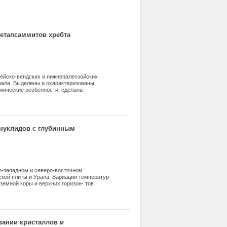
кочерепной полевки.
етапсаммитов хребта
ейско-вендских и нижнепалеозойских
рала. Выделены и охарактеризованы
имические особенности, сделаны
садконакопления. Установлено, что
ли тыловые области островной дуги, а
канокластика, при переменном участии
в. Подтверждена связь вулканомиктовых
одстилающими основными вулканитами,
 нуклидов с глубинным
одвергшиеся интенсивному химическому и
о-западном и северо-восточном
кой плиты и Урала. Вариации температур
земной коры и верхних горизон- тов
елении теплового потока и вещественного
центраций радона-222 от направленности,
вается и разви- вается идея о том, что
 особенности глубинного строения земной
вании кристаллов и