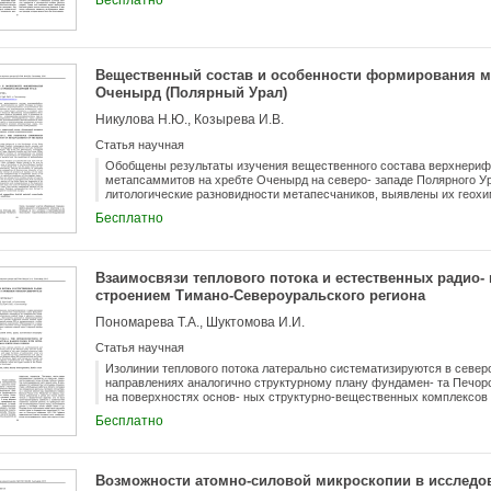
Бесплатно
морфологическому уровню развития зубов копытного лемминга и уз
Вещественный состав и особенности формирования м
Оченырд (Полярный Урал)
Никулова Н.Ю., Козырева И.В.
Статья научная
Обобщены результаты изучения вещественного состава верхнериф
метапсаммитов на хребте Оченырд на северо- западе Полярного У
литологические разновидности метапесчаников, выявлены их геох
предположения об источниках терригенного материала и условиях о
Бесплатно
областью образования позднерифейско-вендских метапсаммитов бы
основным источником обломочного материала - островодужная вул
продуктов разрушения метаморфических пород древних континенто
метапесчаников из основания разреза манитанырдской свиты с п
Взаимосвязи теплового потока и естественных радио-
вверх по разрезу увеличивается влияние метаосадочных пород, п
строением Тимано-Североуральского региона
механическому выветриванию.
Пономарева Т.А., Шуктомова И.И.
Статья научная
Изолинии теплового потока латерально систематизируются в север
направлениях аналогично структурному плану фундамен- та Печорс
на поверхностях основ- ных структурно-вещественных комплексов 
осадочного чехла, возможно, обусловлены разницей в перераспред
Бесплатно
состава отдельных блоков земной коры. Выявлены зависимости кон
глубин- ности и времени заложения разрывных нарушений. Обосновы
изменчивость теплового потока латерально и по разре- зу отражает
коры и верхней мантии Тимано-Североуральского региона.
Возможности атомно-силовой микроскопии в исследо