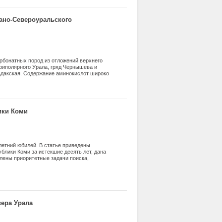
ано-Североуральского
бонатных пород из отложений верхнего
Приполярного Урала, гряд Чернышева и
-Адакская. Содержание аминокислот широко
ически не изменяется в породах (20-60 мкг/
состав и количество ами- нокислот в
ления, фациальной приуроченности и типа
о прогрева пород Тимано-Североураль-
их пород и окислительные условия в
ики Коми
йшему разрушению и изменению
увеличение содержания аминокислот в
ормирова- ние которых совпадает с тремя
 летний юбилей. В статье приведены
блики Коми за истекшие десять лет, дана
ены приоритетные задачи поиска,
твующая ресурсная база нефтяной отрасли
о фактический объем добычи будет
ровня развития технологий разработки
вера Урала