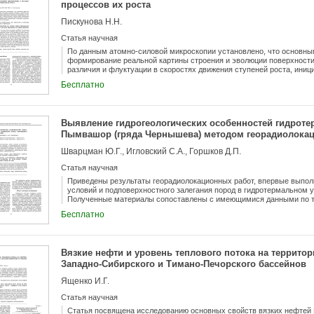
процессов их роста
Пискунова Н.Н.
Статья научная
По данным атомно-силовой микроскопии установлено, что основн
формирование реальной картины строения и эволюции поверхности
различия и флуктуации в скоростях движения ступеней роста, ини
особенности взаимодействия ступеней с препятствиями и между со
Бесплатно
макроступеней. Разработана принципиально новая методика статист
изображений, позволяющая установить динамические особенности р
Выявление гидрогеологических особенностей гидрот
Пымвашор (гряда Чернышева) методом георадиолока
Шварцман Ю.Г., Игловский С.А., Горшков Д.П.
Статья научная
Приведены результаты георадиолокационных работ, впервые выпол
условий и подповерхностного залегания пород в гидротермальном
Полученные материалы сопоставлены с имеющимися данными по те
сопредельных территорий. Авторами выявлены вертикальные зоны 
Бесплатно
подстилающих пород ландшафтов, по которым поднимаются терма
Вязкие нефти и уровень теплового потока на территор
Западно-Сибирского и Тимано-Печорского бассейнов
Ященко И.Г.
Статья научная
Статья посвящена исследованию основных свойств вязких нефтей В