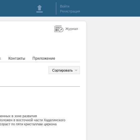
Войти
Регистрация
Журнал
Контакты
Приложение
4
Сортировать
ненных в зоне развития
оложен в восточной части Хадатинского
озраст по пяти кристаллам циркона
ия в Щучь- инской зоне. Эквивалентность
 млн. лет) подтверждает геологические
етаморфизме габброноритов.