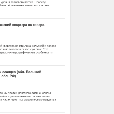
 уровня теплового потока. Проведен
йнов. Установлена зави- симость этого
лового потока уменьшается. С уровнем
, смол и асфальтенов. С его повышением
- увеличи- вается.
жений квартера на северо-
й квартера на юге Архангельской и севере
ое и палинологическое изучение. Это
ералого-петрографические особенности.
зе неоплейстоцена четырех горизонтов
инциями. Установлено присутствие на
оказателей и палинологических спектров
х сланцев (обн. Большой
 обл. РФ)
южной части Яренгского сланценосного
ний и изучения аммонитов, отложения
на характеристика органического вещества
лических биомаркеров. Показано, что
ого фитопланктона, так и терригенной