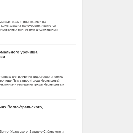
ыми факторами, влияющими на
 кристалла на наноуровне, являются
циированных винтовыми дислокациями,
бой, образование и распад
ической обработки in situ АСМ-
оста кристаллов из раствора.
ермального урочища
ции
ненных для изучения гидрогеологических
 урочище Пымвашор (гряда Чернышева).
ктонике и геотермии гряды Чернышева и
раздробленности и обводненности
льные воды.
иях Волго-Уральского,
олго- Уральского, Западно-Сибирского и