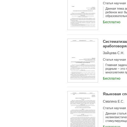
Статья научная
Данная тема а
ребенок мог б
образовательн
Бесплатно
Систематиза
арабоговоря
Зайцева С.Н.
Статья научная
Главная задач
родным – это 
многолетняя п
ошибки. В дан
Бесплатно
типичные ошиб
факторы, влия
Языковая сп
Смагина Е.С.
Статья научная
Данная статья
нелингвистиче
стимулирующая
стилистически