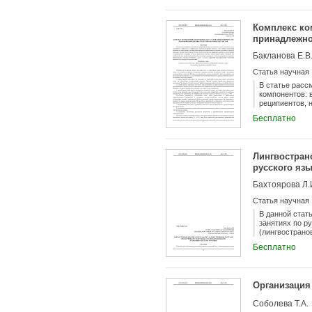
Комплекс ко
принадлежно
Бакланова Е.В
Статья научная
В статье расс
компонентов: 
реципиентов, 
некоторых слу
Бесплатно
воспроизводим
вербальный, т
принадлежност
к восприятию 
Лингвостран
русского яз
Бахтоярова Л.
Статья научная
В данной стат
занятиях по р
(лингвострано
обучения чтен
Бесплатно
сформировать 
монолога и ди
условиях клин
Организация
Соболева Т.А.