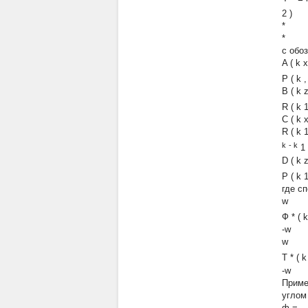
2 )
*
*
с обо
A
(
k
x
P
(
k
B
(
k
R
(
k
C
(
k
R
(
k
k
-
k
1
D
(
k
P
(
k
где с
w
Ф
*
(
k
-w
w
T
*
(
k
-w
Приме
углом
ф =