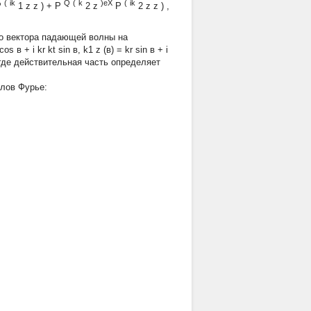
(
ik
Q
(
k
)eX
(
ik
P
1
z
z
)
+
P
2
z
P
2
z
z
) ,
о вектора падающей волны на
 в + i kr kt sin в, k1 z (в) = kr sin в + i
е, где действительная часть определяет
алов Фурье: