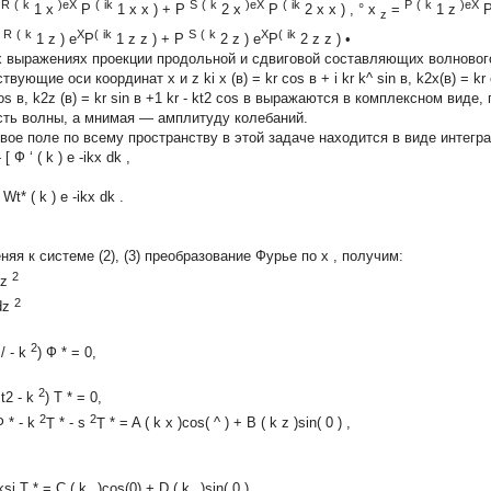
R
(
k
)eX
(
ik
S
(
k
)eX
(
ik
P
(
k
)eX
=
1
x
P
1
x
x
)
+
P
2
x
P
2
x
x
) ,
°
x
=
1
z
z
R
(
k
X
(
ik
S
(
k
X
(
ik
=
1
z
) e
P
1
z
z
)
+
P
2
z
) e
P
2
z
z
) •
х выражениях проекции продольной и сдвиговой составляющих волновог
твующие оси координат x и z ki x (в) = kr cos в + i kr k^ sin в, k2x(в) = kr cos
cos в, k2z (в) = kr sin в +1 kr - kt2 cos в выражаются в комплексном вид
сть волны, а мнимая — амплитуду колебаний.
вое поле по всему пространству в этой задаче находится в виде интегр
 [
Ф
‘
(
k
)
e
-ikx
dk
,
 Wt*
(
k
)
e
-ikx
dk
.
няя к системе (2), (3) преобразование Фурье по
x
, получим:
2
z
2
dz
2
/ -
k
)
Ф
*
=
0,
2
t2
-
k
)
T
*
=
0,
2
2
Ф
*
-
k
T
*
-
s
T
*
=
A
(
k
x
)cos(
^
)
+
B
(
k
z
)sin(
0
)
,
ksi
T
*
=
C
(
k
)cos(0)
+
D
(
k
)sin(
0
)