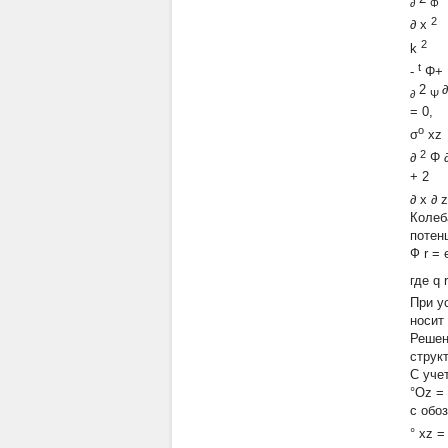
∂
Φ
2
∂
x
2
k
t
-
Φ+
2
∂
∂
Ψ
=
0,
ο
σ
xz
2
∂
Φ
+
2
∂
x
∂
Колеб
потен
Ф
r
=
где
q
r
При у
носит
Решен
струк
С уче
°Oz = 
с обо
°
xz