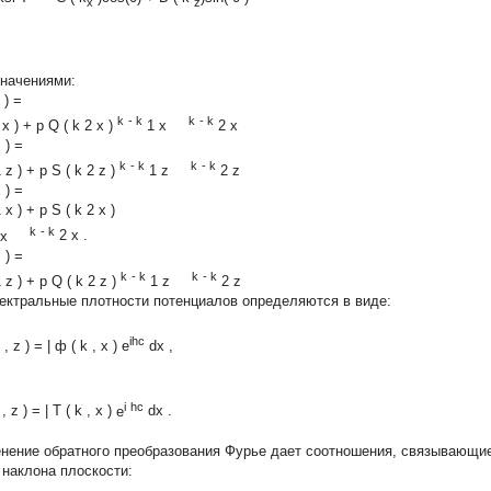
x
z
значениями:
)
=
k
-
k
k
-
k
,
x
)
+
p
Q
(
k
2
x
)
1
x
2
x
z
)
=
k
-
k
k
-
k
1
z
)
+
p
S
(
k
2
z
)
1
z
2
z
x
)
=
1
x
)
+
p
S
(
k
2
x
)
k
-
k
x
2
x .
z
)
=
k
-
k
k
-
k
1
z
)
+
p
Q
(
k
2
z
)
1
z
2
z
пектральные плотности потенциалов определяются в виде:
ihc
,
z
)
=
|
ф
(
k
,
x
)
e
dx
,
i
hc
,
z
)
=
|
T
(
k
,
x
)
e
dx
.
нение обратного преобразования Фурье дает соотношения, связывающи
 наклона плоскости: