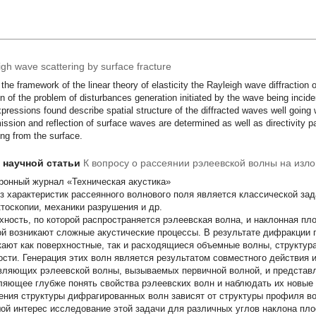
igh wave scattering by surface fracture
 the framework of the linear theory of elasticity the Rayleigh wave diffraction 
on of the problem of disturbances generation initiated by the wave being incid
pressions found describe spatial structure of the diffracted waves well going
ission and reflection of surface waves are determined as well as directivity p
ing from the surface.
т научной статьи
К вопросу о рассеянии рэлеевской волны на изл
ронный журнал «Техническая акустика»
з характеристик рассеянного волнового поля является классической зад
тоскопии, механики разрушения и др.
хность, по которой распространяется рэлеевская волна, и наклонная пл
ой возникают сложные акустические процессы. В результате дифракции 
кают как поверхностные, так и расходящиеся объемные волны, структура
ости. Генерация этих волн является результатом совместного действия 
вляющих рэлеевской волны, вызываемых первичной волной, и представл
ляющее глубже понять свойства рэлеевских волн и наблюдать их новые
ения структуры дифрагированных волн зависят от структуры профиля в
ой интерес исследование этой задачи для различных углов наклона пло