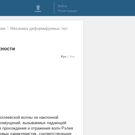
Войти
Регистрация
\
рии
Механика деформируемых тел.
хности
Рус
Анг
рэлеевской волны на наклонной
 возмущений, вызываемых падающей
в прохождения и отражения волн Рэлея
овых характеристик, соответствующих