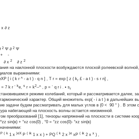
x
∂
z
2
2
∂
Ψ
∂
Ψ
+
-
2
2
z
∂
x
∂
z
ания на наклонной плоскости возбуждаются плоской рэлеевской волной
циалов выражениями:
eXP
[
i
(
k
r
^
-
a
t
)
-
q
n
]
,
T
r
=
exp
[
z
(
k
£
-
a
t
)
-
s
r
n]
,
r
-
k
s
2
-
= 7
k
r
e,
r
=
k
--^
,
p
=
q
r
i
.
•
s
r
становившемся режиме колебаний, который и рассматривается далее, за
 гармонический характер. Общий множитель exp(
-
i
a
t
) в дальнейших в
ие задачи будем рассматривать для малых углов
в (0
<
90
°
)
.
В этом 
тура набегающей на плоскость волны остается неизменной.
том преобразований [1], тензоры напряжений на плоскости в системе коо
^zz sin(в) + °xz cos(0) , °0 = °zz cos(0)- °xz sin(в)
значениями:
P
(
k
)eX
(
ik
(
k
)e
(
ik
x
=
1 x
P
1
x
x
)
+
PQ
2
x
xP
2
x
) ,