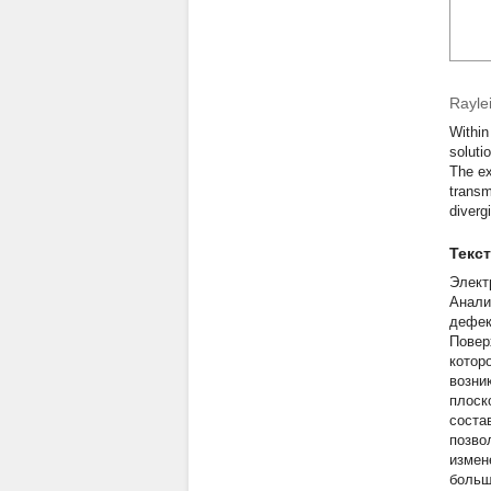
Rayle
Within
soluti
The ex
transm
diverg
Текс
Элект
Анали
дефек
Повер
котор
возни
плоск
соста
позво
измен
больш