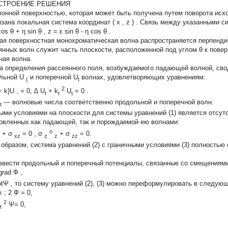
ОСТРОЕНИЕ РЕШЕНИЯ
лонной поверхностью, которая может быть получена путем поворота исх
язана локальная система координат (
x
,
z
) . Связь между указанными 
cos
θ
+
η
sin
θ
,
z
=
ε
sin
θ
-
η
cos
θ
.
ая поверхностная монохроматическая волна распространяется перпенди
янных волн служит часть плоскости, расположенной под углом
θ
к повер
ная волна.
а определения рассеянного поля, возбуждаемого падающей волной, св
льной
U
и поперечной
U
волнах, удовлетворяющих уравнениям:
(
t
2
+
k}U
,
=
0,
∆
U
+
k
U
=
0 .
t
t
t
— волновые числа соответственно продольной и поперечной волн.
t
ыми условиями на плоскости для системы уравнений (1) является отсутс
овленных как падающей, так и порождаемой ею волнами:
o
+
σ
=
0 ,
σ
+
σ
=
0.
xz
z
z
zz
 образом, система уравнений (2) с граничными условиями (3) полностью
ввести продольный и поперечный потенциалы, связанные со смещениям
grad
Ф
,
rotΨ , то систему уравнений (2), (3) можно переформулировать в следую
k
;
2
Ф =
0,
2
Ψ=
0,
t