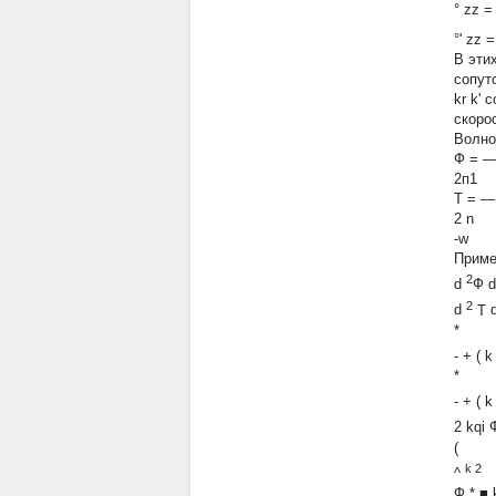
°
zz
°'
zz
В эти
сопутс
kr k' 
скоро
Волно
Ф =
—
2п1
T =
—
2
n
-w
Приме
2
d
Ф
d
2
d
T
*
- +
(
k
*
- +
(
k
2
kqi
(
k 2
^
Ф
*
■