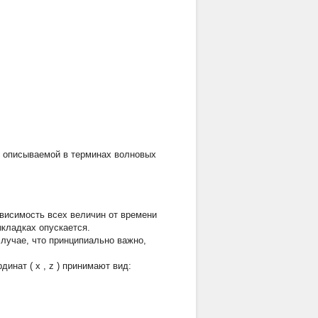
, описываемой в терминах волновых
висимость всех величин от времени
ыкладках опускается.
случае, что принципиально важно,
рдинат (
x
,
z
) принимают вид: