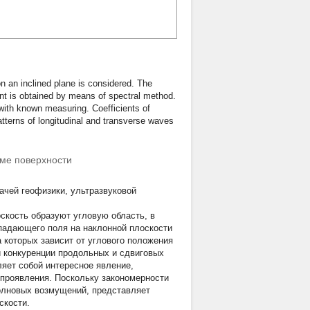
on an inclined plane is considered. The
ent is obtained by means of spectral method.
 with known measuring. Coefficients of
atterns of longitudinal and transverse waves
оме поверхности
ачей геофизики, ультразвуковой
оскость образуют угловую область, в
падающего поля на наклонной плоскости
 которых зависит от углового положения
и конкуренции продольных и сдвиговых
яет собой интересное явление,
 проявления. Поскольку закономерности
олновых возмущений, представляет
скости.