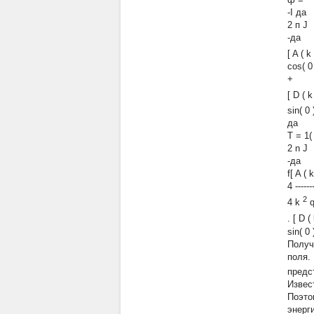
-I да
2
п
J
-да
[
A
(
k
cos(
0
+
[
D
(
k
sin(
0
да
T = 1(
2
n
J
-да
f[
A
(
k
4 ------
2
4
k
.
[
D
(
sin(
0
Получ
поля.
предс
Извес
Поэто
энерг