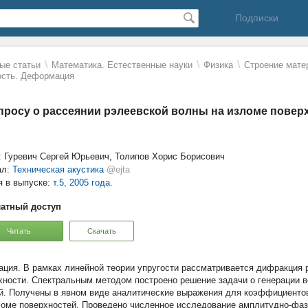
Подписки
\
\
\
ые статьи
Математика. Естественные науки
Физика
Строение мате
ость. Деформация
просу о рассеянии рэлеевской волны на изломе повер
: Гуревич Сергей Юрьевич, Толипов Хорис Борисович
ал:
Техническая акустика
@ejta
я в выпуске:
т.5, 2005 года.
атный доступ
Читать
Скачать
В рамках линейной теории упругости рассматривается дифракция 
хности. Спектральным методом построено решение задачи о генерации
й. Получены в явном виде аналитические выражения для коэффициенто
ломе поверхностей. Проведено численное исследование амплитудно-фаз