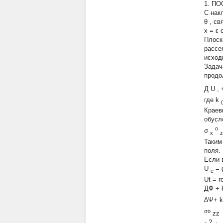
1. П
С нак
θ
, св
x
=
ε
Плоск
рассе
исход
Задач
продо
Д
U
,
где
k
(
Краев
обусл
o
σ
x
z
Таким
поля.
Если 
U
=
е
Ut = 
ДФ +
∆Ψ+
k
σο
zz
2