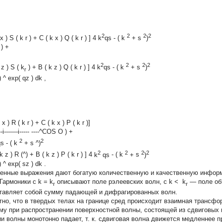
2
2
2
2
x
)
S
(
k
r
)
+
C
(
k
x
)
Q
(
k
r
)
]
4
k
qs
-
(
k
+
s
)
)
+
2
2
2
2
z
)
S
(
k
)
+
B
(
k
z
)
Q
(
k
r
)
]
4
k
qs
-
(
k
+
s
)
r
)
^
exp(
qz
)
dk
,
x
)
R
(
k
r
) +
C
(
k
x
) P
(
k
r
)]
--i-------i----- ----^COS
O
) +
2
2
qs
- (
k
+
s
^)
2
2
2
2
k
z
)
R
(^)
+
B
(
k
z
)
P
(
k
r
)
]
4
k
qs
-
(
k
+
s
)
)
^
exp(
sz
)
dk
.
енные выражения дают богатую количественную и качественную информ
 Гармоники с
k
=
k
описывают поле рэлеевских волн, с
k
<
k
— поле об
r
r
тавляет собой сумму падающей и дифрагированных волн.
тно, что в твердых телах на границе сред происходит взаимная трансф
му при распространении поверхностной волны, состоящей из сдвиговых
ии волны монотонно падает, т. к. сдвиговая волна движется медленнее п