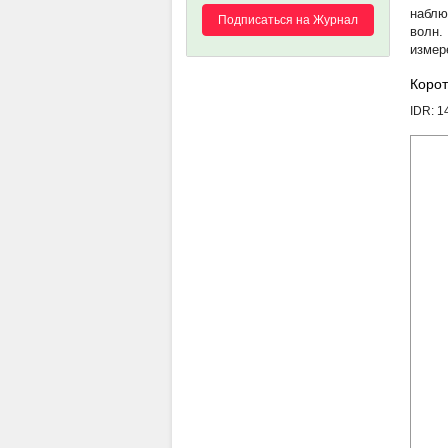
наблю
Подписаться на Журнал
волн.
измер
Корот
IDR: 