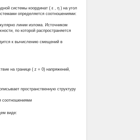
одной системы координат (
ε
,
η
) на угол
системами определяется соотношениями:
кулярно линии излома. Источником
хности, по которой распространяется
одится к вычислению смещений в
твие на границе (
z
= 0) напряжений,
 описывает пространственную структуру
и соотношениями
щем виде: